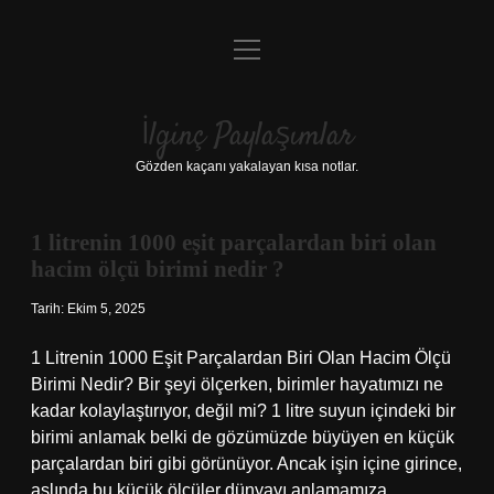
menüyü
Anasayfa
aç
Gizlilik Politikası
İlginç Paylaşımlar
Yasal Uyarı
Gözden kaçanı yakalayan kısa notlar.
Hakkımızda
1 litrenin 1000 eşit parçalardan biri olan
İlginç
hacim ölçü birimi nedir ?
Paylaşımlar
Tarih: Ekim 5, 2025
Yazılar
1 Litrenin 1000 Eşit Parçalardan Biri Olan Hacim Ölçü
Birimi Nedir? Bir şeyi ölçerken, birimler hayatımızı ne
kadar kolaylaştırıyor, değil mi? 1 litre suyun içindeki bir
birimi anlamak belki de gözümüzde büyüyen en küçük
parçalardan biri gibi görünüyor. Ancak işin içine girince,
aslında bu küçük ölçüler dünyayı anlamamıza,