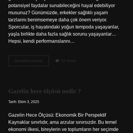
potansiyel faydalar sunabileceğini hayal edebiliyor
musunuz? Günümüzde, erkekler sağlıklı yaşam
tarzlarını benimsemeye daha çok önem veriyor.
Sporcular, iş hayatındaki yoğun tempoda yaşayanlar,
yaşla birlikte daha fazla sağlık sorunu yaşayanlar…
Hepsi, kendi performanslarını…
Keçiboynuzu
Devamını okuyun
14 Yorum
erkeklerde
ne
işe
yarar
?
Gazelin hece ölçüsü nedir ?
Tarih: Ekim 3, 2025
Gazelin Hece Ölçüsü: Ekonomik Bir Perspektif
Kaynaklar sınırlıdır, ama arzular sınırsızdır. Bu temel
ekonomi ilkesi, bireylerin ve toplumların her seçimde