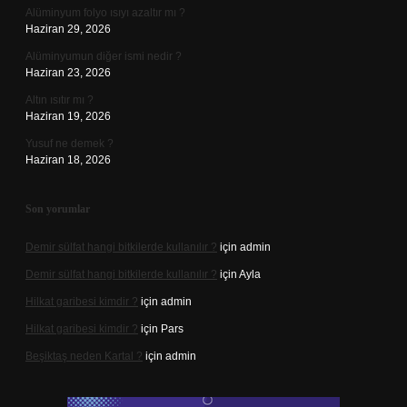
Alüminyum folyo ısıyı azaltır mı ?
Haziran 29, 2026
Alüminyumun diğer ismi nedir ?
Haziran 23, 2026
Altın ısıtır mı ?
Haziran 19, 2026
Yusuf ne demek ?
Haziran 18, 2026
Son yorumlar
Demir sülfat hangi bitkilerde kullanılır ?
için
admin
Demir sülfat hangi bitkilerde kullanılır ?
için
Ayla
Hilkat garibesi kimdir ?
için
admin
Hilkat garibesi kimdir ?
için
Pars
Beşiktaş neden Kartal ?
için
admin