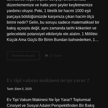
düzenlememize ve hatta yeni şeyler keşfetmemize
yardımcı oluyor. Peki, 1 litrelik bir hacmi 1000 eşit
parçaya böldüğümüzde karşımıza çıkan hacim ölçü
birimi nedir? Gelin, bu soruyu sadece matematiksel bir
bakış açısıyla değil, aynı zamanda tarihi kökenleri ve
gelecekteki potansiyel etkileriyle ele alalım. 1 Mililitre:
Küçük Ama Güçlü Bir Birim Bundan bahsederken, 1…
1
Devamını okuyun
10 Yorum
litrenin
1000
eşit
parçalardan
biri
Ev tipi vakum makinesi ne işe yarar ?
olan
hacim
Tarih: Ekim 5, 2025
ölçü
birimi
nedir
Ev Tipi Vakum Makinesi Ne İşe Yarar? Toplumsal
?
Cinsiyet ve Sosyal Adalet Perspektifinden Bir Bakış