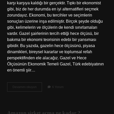
karşı karşıya kaldığı bir gerçektir. Tıpkı bir ekonomist
gibi, biz de her durumda en iyi alternatifleri seçmek
zorundayız. Ekonomi, bu tercihler ve seçimlerin
sonuçları üzerine inşa edilmiştir. Birçok şeyde olduğu
gibi, kelimelerin ve ölçülerin de kendi sınırlamaları
vardır. Gazel şairlerinin tercih ettiği hece ölçüsü, bir
bakıma bir ekonomi teorisinin edebi bir yansıması
gibidir. Bu yazıda, gazelin hece ölçüsünü, piyasa
dinamikleri, bireysel kararlar ve toplumsal refah
perspektifinden ele alacağız. Gazel ve Hece
Ölçüsünün Ekonomik Temeli Gazel, Türk edebiyatının
en önemli şiir…
Gazelin
Devamını okuyun
6 Yorum
hece
ölçüsü
nedir
?
Amazon şirket açma ne kadar ?