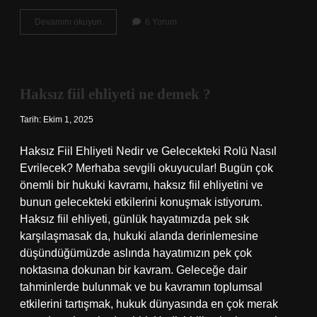
Amazon
Devamını okuyun
6 Yorum
şirket
açma
ne
kadar
?
Haksız fiil ehliyeti ne demek ?
Tarih: Ekim 1, 2025
Haksız Fiil Ehliyeti Nedir ve Gelecekteki Rolü Nasıl
Evrilecek? Merhaba sevgili okuyucular! Bugün çok
önemli bir hukuki kavramı, haksız fiil ehliyetini ve
bunun gelecekteki etkilerini konuşmak istiyorum.
Haksız fiil ehliyeti, günlük hayatımızda pek sık
karşılaşmasak da, hukuki alanda derinlemesine
düşündüğümüzde aslında hayatımızın pek çok
noktasına dokunan bir kavram. Geleceğe dair
tahminlerde bulunmak ve bu kavramın toplumsal
etkilerini tartışmak, hukuk dünyasında en çok merak