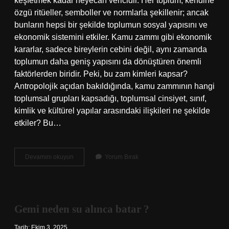
keşfetmek kadar heyecan vericidir. Her toplum, kendine
özgü ritüeller, semboller ve normlarla şekillenir; ancak
bunların hepsi bir şekilde toplumun sosyal yapısını ve
ekonomik sistemini etkiler. Kamu zammı gibi ekonomik
kararlar, sadece bireylerin cebini değil, aynı zamanda
toplumun daha geniş yapısını da dönüştüren önemli
faktörlerden biridir. Peki, bu zam kimleri kapsar?
Antropolojik açıdan bakıldığında, kamu zammının hangi
toplumsal grupları kapsadığı, toplumsal cinsiyet, sınıf,
kimlik ve kültürel yapılar arasındaki ilişkileri ne şekilde
etkiler? Bu…
Kamu
Devamını okuyun
Yorum Bırak
zammi
kimleri
kapsiyor
?
Gemi neden su alınca batar ?
Tarih: Ekim 3, 2025