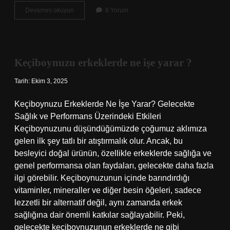
Gemi
Devamını okuyun
8 Yorum
neden
su
alınca
batar
?
Keçiboynuzu erkeklerde ne işe yarar ?
Tarih: Ekim 3, 2025
Keçiboynuzu Erkeklerde Ne İşe Yarar? Gelecekte
Sağlık ve Performans Üzerindeki Etkileri
Keçiboynuzunu düşündüğümüzde çoğumuz aklımıza
gelen ilk şey tatlı bir atıştırmalık olur. Ancak, bu
besleyici doğal ürünün, özellikle erkeklerde sağlığa ve
genel performansa olan faydaları, gelecekte daha fazla
ilgi görebilir. Keçiboynuzunun içinde barındırdığı
vitaminler, mineraller ve diğer besin öğeleri, sadece
lezzetli bir alternatif değil, aynı zamanda erkek
sağlığına dair önemli katkılar sağlayabilir. Peki,
gelecekte keçiboynuzunun erkeklerde ne gibi