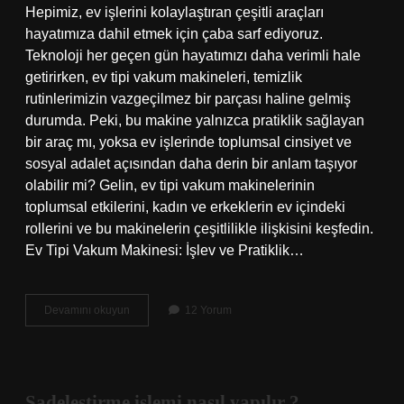
Hepimiz, ev işlerini kolaylaştıran çeşitli araçları
hayatımıza dahil etmek için çaba sarf ediyoruz.
Teknoloji her geçen gün hayatımızı daha verimli hale
getirirken, ev tipi vakum makineleri, temizlik
rutinlerimizin vazgeçilmez bir parçası haline gelmiş
durumda. Peki, bu makine yalnızca pratiklik sağlayan
bir araç mı, yoksa ev işlerinde toplumsal cinsiyet ve
sosyal adalet açısından daha derin bir anlam taşıyor
olabilir mi? Gelin, ev tipi vakum makinelerinin
toplumsal etkilerini, kadın ve erkeklerin ev içindeki
rollerini ve bu makinelerin çeşitlilikle ilişkisini keşfedin.
Ev Tipi Vakum Makinesi: İşlev ve Pratiklik…
Ev
Devamını okuyun
12 Yorum
tipi
vakum
makinesi
ne
işe
Sadeleştirme işlemi nasıl yapılır ?