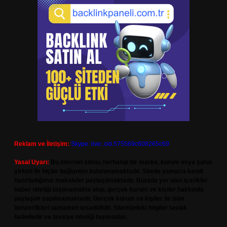
Reklam ve İletişim:
Skype: live:.cid.575569c608265c69
Yasal Uyarı:
Bu internet sitesi, herhangi bir marka, kurum veya şahıs
şirketi ile hiçbir bağlantısı bulunmamaktadır. Sitede yalnızca kendi
hazırladığımız makaleler paylaşılmaktadır. Burada yer alan içerikler
haber niteliği taşımamakta olup, gerçek kurum ve kişiler hakkında
paylaşım yapılmamaktadır. Gerçek kurum ve kişiler ile isim
benzerlikleri tamamen tesadüfidir. Sitemizdeki bilgiler taslak
halindedir ve tavsiye niteliği taşımazlar.