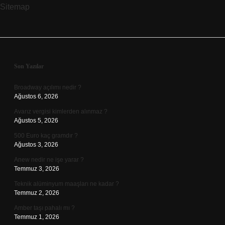
Sitemap
Sidebar
Son Yazılar
Broadway açılımı nedir ?
Ağustos 6, 2026
Avarız vergisi kimlerden alınmaz ?
Ağustos 5, 2026
500 Euro kaç gramdır ?
Ağustos 3, 2026
Anew nedir ne işe yarar ?
Temmuz 3, 2026
Teknik alüminyum maaşları ne kadar ?
Temmuz 2, 2026
Amber taşı pahalı mı ?
Temmuz 1, 2026