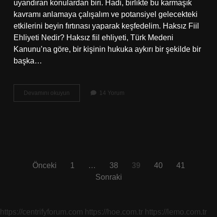
uyandıran konulardan biri. Hadi, birlikte bu karmaşık
kavramı anlamaya çalışalım ve potansiyel gelecekteki
etkilerini beyin fırtınası yaparak keşfedelim. Haksız Fiil
Ehliyeti Nedir? Haksız fiil ehliyeti, Türk Medeni
Kanunu’na göre, bir kişinin hukuka aykırı bir şekilde bir
başka…
Haksız
Devamını okuyun
14 Yorum
fiil
ehliyeti
ne
demek
?
Yazı
Önceki
1
…
38
39
40
41
Sonraki
sayfalaması
https://centrifyforum.com
https://hoe.com.tr
https://lemo.com.tr