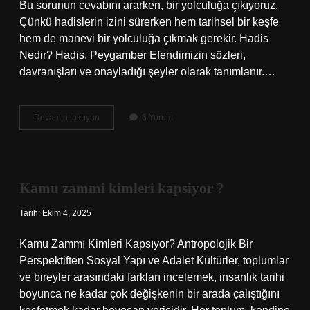
Bu sorunun cevabını ararken, bir yolculuğa çıkıyoruz.
Çünkü hadislerin izini sürerken hem tarihsel bir keşfe
hem de manevi bir yolculuğa çıkmak gerekir. Hadis
Nedir? Hadis, Peygamber Efendimizin sözleri,
davranışları ve onayladığı şeyler olarak tanımlanır.…
Gerçek
Devamını okuyun
6 Yorum
hadislere
ne
denir
?
Kamu zammi kimleri kapsiyor ?
Tarih: Ekim 4, 2025
Kamu Zammı Kimleri Kapsıyor? Antropolojik Bir
Perspektiften Sosyal Yapı ve Adalet Kültürler, toplumlar
ve bireyler arasındaki farkları incelemek, insanlık tarihi
boyunca ne kadar çok değişkenin bir arada çalıştığını