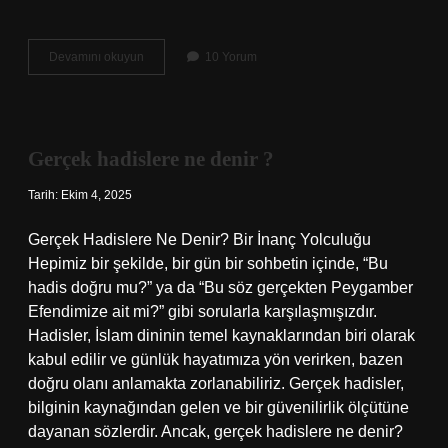
Sadeleştirme
Devamını okuyun
10 Yorum
işlemi
nasıl
yapılır
?
Gerçek hadislere ne denir ?
Tarih: Ekim 4, 2025
Gerçek Hadislere Ne Denir? Bir İnanç Yolculuğu
Hepimiz bir şekilde, bir gün bir sohbetin içinde, “Bu
hadis doğru mu?” ya da “Bu söz gerçekten Peygamber
Efendimize ait mi?” gibi sorularla karşılaşmışızdır.
Hadisler, İslam dininin temel kaynaklarından biri olarak
kabul edilir ve günlük hayatımıza yön verirken, bazen
doğru olanı anlamakta zorlanabiliriz. Gerçek hadisler,
bilginin kaynağından gelen ve bir güvenilirlik ölçütüne
dayanan sözlerdir. Ancak, gerçek hadislere ne denir?