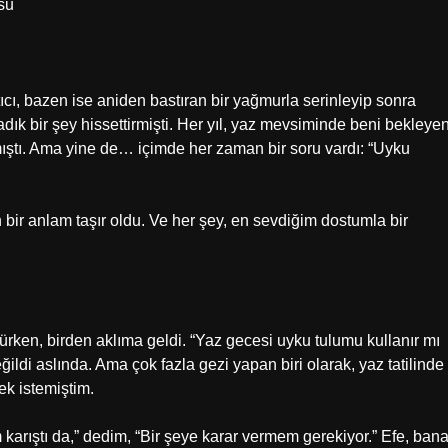
su
ıcı, bazen ise aniden bastıran bir yağmurla serinleyip sonra
dık bir şey hissettirmişti. Her yıl, yaz mevsiminde beni bekleye
kmıştı. Ama yine de… içimde her zaman bir soru vardı: “Uyku
n bir anlam taşır oldu. Ve her şey, en sevdiğim dostumla bir
rken, birden aklıma geldi. “Yaz gecesi uyku tulumu kullanır mı
ldi aslında. Ama çok fazla gezi yapan biri olarak, yaz tatilinde
ek istemiştim.
arıştı da,” dedim, “Bir şeye karar vermem gerekiyor.” Efe, ban