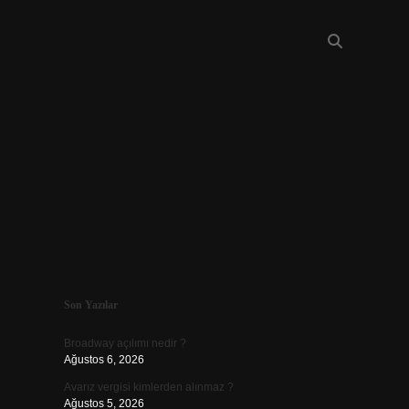
Sidebar
Son Yazılar
piabellaca
Broadway açılımı nedir ?
Ağustos 6, 2026
Avarız vergisi kimlerden alınmaz ?
Ağustos 5, 2026