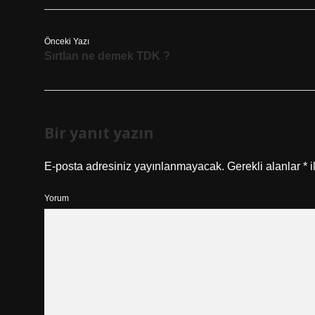
Önceki Yazı
Sırtlan ne demek TDK ?
Bir yanıt yazın
E-posta adresiniz yayınlanmayacak.
Gerekli alanlar
*
i
Yorum