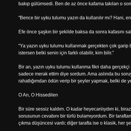
bakıp gülümsedi. Ben de az önce kafama takılan o so
“Bence bir uyku tulumu yazın da kullanılır mı? Hani, 
Efe önce şaşkın bir şekilde baksa da sonra kafasını sal
“Ya yazın uyku tulumu kullanmak gerçekten çok garip bi
istersen belki senin için farklı olabilir, kim bilir.”
Bir an, yazın uyku tulumu kullanma fikri daha gerçekçi 
sadece merak ettim diye sordum. Ama aslında bu soruy
rahatlığımdan ödün verip bir şeyler yapmak, belki de 
O An, O Hissedilen
Bir süre sessiz kaldım. O kadar heyecanlıydım ki, biraz 
sorusunun cevabını bir türlü bulamıyordum. Bir taraftan
çıkma düşüncesi vardı; diğer tarafta ise o klasik, her