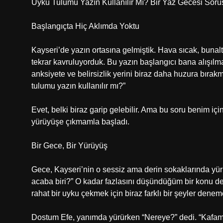
Uyku Tulumu Yazın Kullanılır Mı? Bir Yaz Gecesi Soru
Başlangıçta Hiç Aklımda Yoktu
Kayseri’de yazın ortasına gelmiştik. Hava sıcak, bunalt
tekrar kavruluyorduk. Bu yazın başlangıcı bana alışılma
anksiyete ve belirsizlik yerini biraz daha huzura bıra
tulumu yazın kullanılır mı?”
Evet, belki biraz garip gelebilir. Ama bu soru benim içi
yürüyüşe çıkmamla başladı.
Bir Gece, Bir Yürüyüş
Gece, Kayseri’nin o sessiz ama derin sokaklarında yürü
acaba biri?” O kadar fazlasını düşündüğüm bir konu deği
rahat bir uyku çekmek için biraz farklı bir şeyler denem
Dostum Efe, yanımda yürürken “Nereye?” dedi. “Kafam k