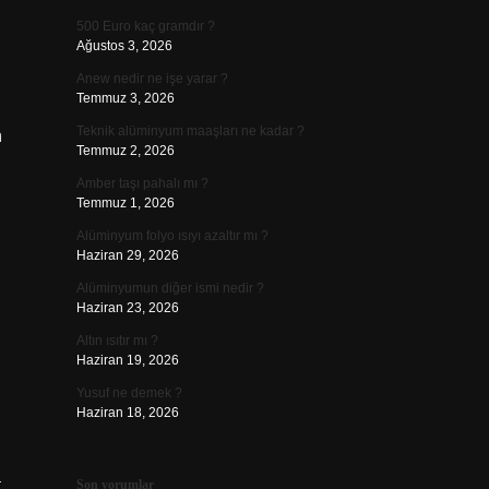
500 Euro kaç gramdır ?
Ağustos 3, 2026
Anew nedir ne işe yarar ?
Temmuz 3, 2026
Teknik alüminyum maaşları ne kadar ?
n
Temmuz 2, 2026
Amber taşı pahalı mı ?
Temmuz 1, 2026
Alüminyum folyo ısıyı azaltır mı ?
Haziran 29, 2026
Alüminyumun diğer ismi nedir ?
Haziran 23, 2026
Altın ısıtır mı ?
Haziran 19, 2026
Yusuf ne demek ?
Haziran 18, 2026
a
Son yorumlar