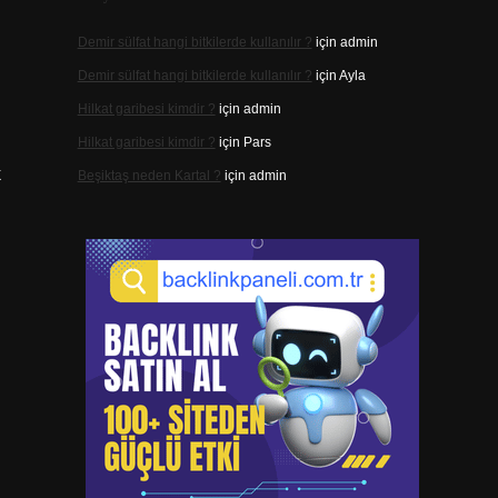
Demir sülfat hangi bitkilerde kullanılır ?
için
admin
Demir sülfat hangi bitkilerde kullanılır ?
için
Ayla
Hilkat garibesi kimdir ?
için
admin
Hilkat garibesi kimdir ?
için
Pars
k
Beşiktaş neden Kartal ?
için
admin