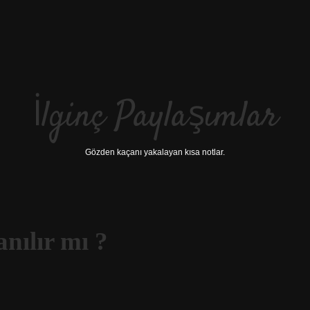
İlginç Paylaşımlar
Gözden kaçanı yakalayan kısa notlar.
nılır mı ?