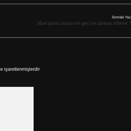
Sonraki Yaz
İdari para cezası en geç ne zaman ödenir 
le işaretlenmişlerdir