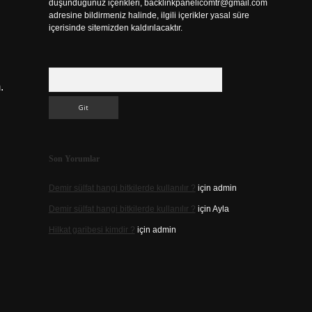
düşündüğünüz içerikleri,
backlinkpanelicomtr@gmail.com
adresine bildirmeniz halinde, ilgili içerikler yasal süre
içerisinde sitemizden kaldırılacaktır.
Arama
.
Son Yorumlar
Demir sülfat hangi bitkilerde kullanılır ?
için
admin
Demir sülfat hangi bitkilerde kullanılır ?
için
Ayla
Hilkat garibesi kimdir ?
için
admin