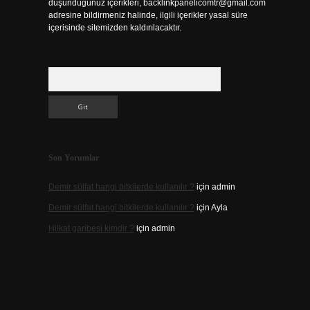
düşündüğünüz içerikleri,
backlinkpanelicomtr@gmail.com
adresine bildirmeniz halinde, ilgili içerikler yasal süre
içerisinde sitemizden kaldırılacaktır.
Arama
Son Yorumlar
Demir sülfat hangi bitkilerde kullanılır ?
için
admin
Demir sülfat hangi bitkilerde kullanılır ?
için
Ayla
Hilkat garibesi kimdir ?
için
admin