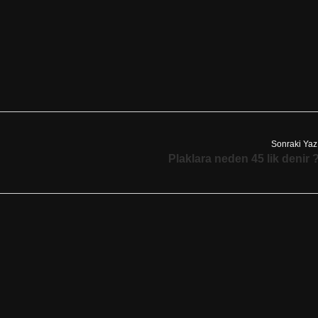
Sonraki Yaz
Plaklara neden 45 lik denir 