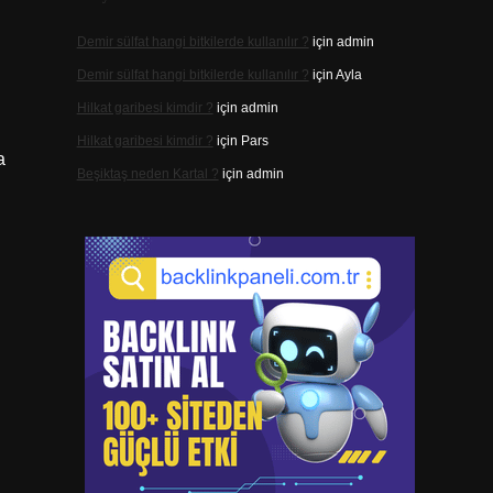
Demir sülfat hangi bitkilerde kullanılır ?
için
admin
Demir sülfat hangi bitkilerde kullanılır ?
için
Ayla
Hilkat garibesi kimdir ?
için
admin
Hilkat garibesi kimdir ?
için
Pars
a
Beşiktaş neden Kartal ?
için
admin