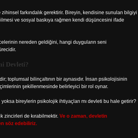
hinsel farkındalık gerektirir. Bireyin, kendisine sunulan bilgiyi
ilmesi ve sosyal baskıya rağmen kendi düşüncesini ifade
elerinin nereden geldiğini, hangi duyguların seni
recidir.
i Devleti?
ir; toplumsal bilinçaltının bir aynasıdır. İnsan psikolojisinin
imlerinin şekillenmesinde belirleyici bir rol oynar.
oksa bireylerin psikolojik ihtiyaçları mı devleti bu hale getirir?
k zincirleri de kırabilmektir.
Ve o zaman, devletin
 söz edebiliriz.