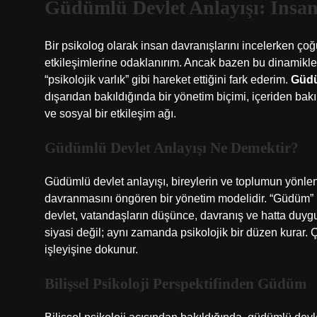
Güdümlü Devlet Anlayışı: İnsan
Bir psikolog olarak insan davranışlarını incelerken çoğ
etkileşimlerine odaklanırım. Ancak bazen bu dinamikleri
“psikolojik varlık” gibi hareket ettiğini fark ederim.
Güdü
dışarıdan bakıldığında bir yönetim biçimi, içeriden bak
ve sosyal bir etkileşim ağı.
Güdümlü Devlet Anlayışı Ne Demektir?
Güdümlü devlet anlayışı, bireylerin ve toplumun yönlendi
davranmasını öngören bir yönetim modelidir. “Güdüm” k
devlet, vatandaşların düşünce, davranış ve hatta duygu 
siyasi değil; aynı zamanda psikolojik bir düzen kurar. 
işleyişine dokunur.
Bilişsel Psikoloji Perspektifinden Güdüm