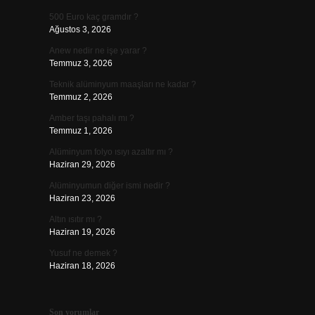
500 Euro kaç gramdır ?
Ağustos 3, 2026
Anew nedir ne işe yarar ?
Temmuz 3, 2026
Teknik alüminyum maaşları ne kadar ?
Temmuz 2, 2026
Amber taşı pahalı mı ?
Temmuz 1, 2026
Alüminyum folyo ısıyı azaltır mı ?
Haziran 29, 2026
Alüminyumun diğer ismi nedir ?
Haziran 23, 2026
Altın ısıtır mı ?
Haziran 19, 2026
Yusuf ne demek ?
Haziran 18, 2026
Son yorumlar