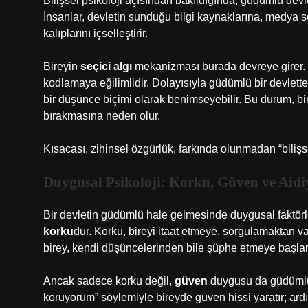
Bilişsel psikoloji açısından bakıldığında, güdümlü devl
İnsanlar, devletin sunduğu bilgi kaynaklarına, medya 
kalıplarını içselleştirir.
Bireyin
seçici algı
mekanizması burada devreye girer. İn
kodlamaya eğilimlidir. Dolayısıyla güdümlü bir devlette 
bir düşünce biçimi olarak benimseyebilir. Bu durum, b
bırakmasına neden olur.
Kısacası, zihinsel özgürlük, farkında olunmadan “biliş
Duygusal Psikoloji: Korku, Güven ve Aidiy
Bir devletin güdümlü hale gelmesinde duygusal faktörl
korku
dur. Korku, bireyi itaat etmeye, sorgulamaktan v
birey, kendi düşüncelerinden bile şüphe etmeye başlar
Ancak sadece korku değil,
güven
duygusu da güdümlü de
koruyorum” söylemiyle bireyde güven hissi yaratır; ard