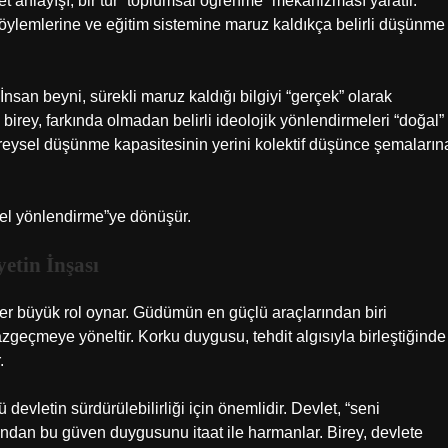
et anlayışı, bir tür “toplumsal öğrenme” mekanizması yaratır.
söylemlerine ve eğitim sistemine maruz kaldıkça belirli düşünme
san beyni, sürekli maruz kaldığı bilgiyi “gerçek” olarak
birey, farkında olmadan belirli ideolojik yönlendirmeleri “doğal”
ireysel düşünme kapasitesinin yerini kolektif düşünce şemaların
sel yönlendirme”ye dönüşür.
etin İnşası
er büyük rol oynar. Güdümün en güçlü araçlarından biri
azgeçmeye yöneltir. Korku duygusu, tehdit algısıyla birleştiğinde
.
vletin sürdürülebilirliği için önemlidir. Devlet, “seni
ından bu güven duygusunu itaat ile harmanlar. Birey, devlete