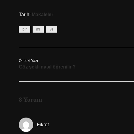
Tarih:
Makaleler
bir
ml
ve
Önceki Yazı
Göz şekli nasıl öğrenilir ?
8 Yorum
Fikret