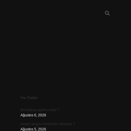
Sidebar
Son Yazılar
piabellacasino
Broadway açılımı nedir ?
Ağustos 6, 2026
Avarız vergisi kimlerden alınmaz ?
Ağustos 5, 2026