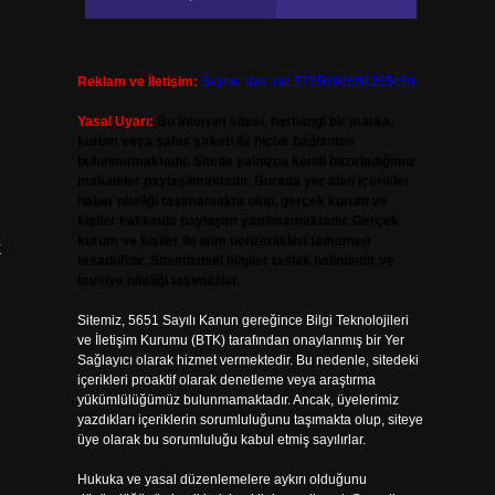
Reklam ve İletişim:
Skype: live:.cid.575569c608265c69
Yasal Uyarı:
Bu internet sitesi, herhangi bir marka,
kurum veya şahıs şirketi ile hiçbir bağlantısı
bulunmamaktadır. Sitede yalnızca kendi hazırladığımız
makaleler paylaşılmaktadır. Burada yer alan içerikler
haber niteliği taşımamakta olup, gerçek kurum ve
kişiler hakkında paylaşım yapılmamaktadır. Gerçek
kurum ve kişiler ile isim benzerlikleri tamamen
k
tesadüfidir. Sitemizdeki bilgiler taslak halindedir ve
tavsiye niteliği taşımazlar.
Sitemiz, 5651 Sayılı Kanun gereğince Bilgi Teknolojileri
ve İletişim Kurumu (BTK) tarafından onaylanmış bir Yer
Sağlayıcı olarak hizmet vermektedir. Bu nedenle, sitedeki
içerikleri proaktif olarak denetleme veya araştırma
yükümlülüğümüz bulunmamaktadır. Ancak, üyelerimiz
yazdıkları içeriklerin sorumluluğunu taşımakta olup, siteye
üye olarak bu sorumluluğu kabul etmiş sayılırlar.
Hukuka ve yasal düzenlemelere aykırı olduğunu