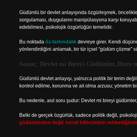
Güdümlü bir devlet anlayışında özgürleşmek, öncelikle zi
sorgulaması, duygularını manipülasyona karşı koruyab
edebilmesi, psikolojik özgürlüğün temelidir.
Bu noktada
öz-farkındalık
devreye girer. Kendi düşünc
yönlendirdiğini anlamak, bir tür içsel “güdüm çözme” sü
Sonuç: Devlet mi Bireyi Güdümler, Birey m
Güdümlü devlet anlayışı, yalnızca politik bir terim değild
kontrol edilme, korunma ve ait olma arzusu; yönetim biç
Bu nedenle, asıl soru şudur: Devlet mi bireyi güdümler, y
Belki de gerçek özgürlük, sadece politik değil, psikoloji
güdümünden değil, kendi bilincimizin rehberliğinden