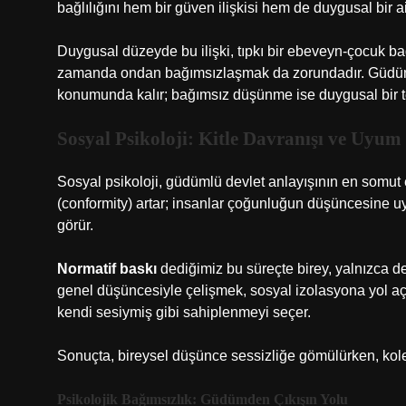
bağlılığını hem bir güven ilişkisi hem de duygusal bir a
Duygusal düzeyde bu ilişki, tıpkı bir ebeveyn-çocuk 
zamanda ondan bağımsızlaşmak da zorundadır. Güdümlü
konumunda kalır; bağımsız düşünme ise duygusal bir teh
Sosyal Psikoloji: Kitle Davranışı ve Uyum
Sosyal psikoloji, güdümlü devlet anlayışının en somut 
(conformity) artar; insanlar çoğunluğun düşüncesine u
görür.
Normatif baskı
dediğimiz bu süreçte birey, yalnızca d
genel düşüncesiyle çelişmek, sosyal izolasyona yol aç
kendi sesiymiş gibi sahiplenmeyi seçer.
Sonuçta, bireysel düşünce sessizliğe gömülürken, kole
Psikolojik Bağımsızlık: Güdümden Çıkışın Yolu