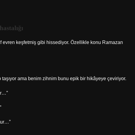
hastalığı
tif evren keşfetmiş gibi hissediyor. Özellikle konu Ramazan
p taşıyor ama benim zihnim bunu epik bir hikâyeye çeviriyor.
ur…”
”
rdur…”