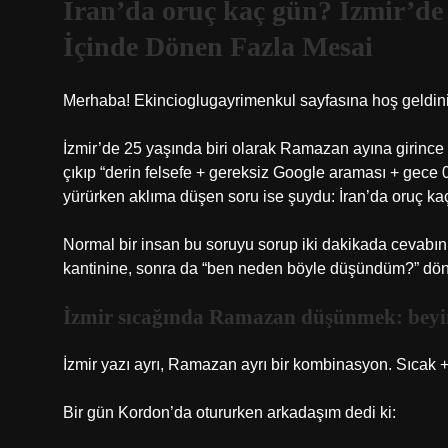
İran’da oruç kaç gün? İzmir’
İçinde Dönen Fazla Mesai
Merhaba! Ekincioglugayrimenkul sayfasına hoş geldini
İzmir’de 25 yaşında biri olarak Ramazan ayına girince
çıkıp “derin felsefe + gereksiz Google araması + gece
yürürken aklıma düşen soru ise şuydu: İran’da oruç k
Normal bir insan bu soruyu sorup iki dakikada cevabın
kantinine, sonra da “ben neden böyle düşündüm?” dö
İzmir sıcağında Ramazan düşünmek: beyin 
İzmir yazı ayrı, Ramazan ayrı bir kombinasyon. Sıcak 
Bir gün Kordon’da otururken arkadaşım dedi ki: