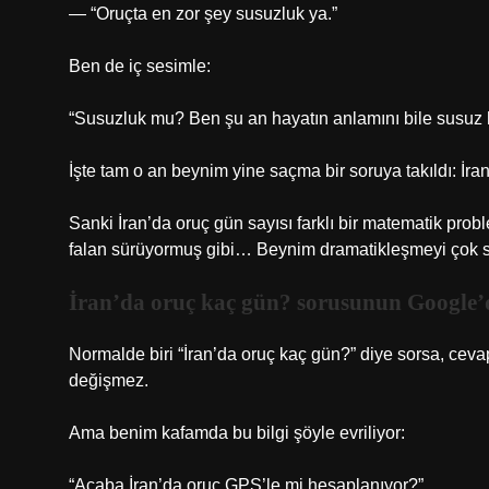
— “Oruçta en zor şey susuzluk ya.”
Ben de iç sesimle:
“Susuzluk mu? Ben şu an hayatın anlamını bile susuz 
İşte tam o an beynim yine saçma bir soruya takıldı: İr
Sanki İran’da oruç gün sayısı farklı bir matematik p
falan sürüyormuş gibi… Beynim dramatikleşmeyi çok s
İran’da oruç kaç gün? sorusunun Google’d
Normalde biri “İran’da oruç kaç gün?” diye sorsa, cev
değişmez.
Ama benim kafamda bu bilgi şöyle evriliyor:
“Acaba İran’da oruç GPS’le mi hesaplanıyor?”