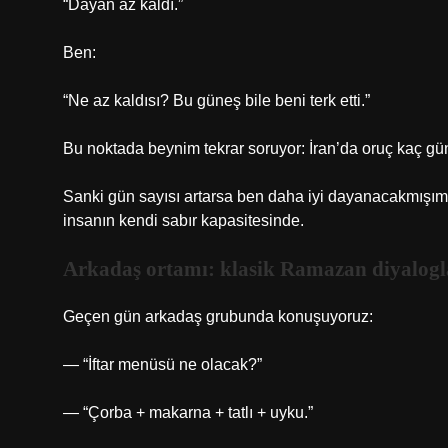
“Dayan az kaldı.”
Ben:
“Ne az kaldısı? Bu güneş bile beni terk etti.”
Bu noktada beynim tekrar soruyor: İran’da oruç kaç gü
Sanki gün sayısı artarsa ben daha iyi dayanacakmışım 
insanın kendi sabır kapasitesinde.
Arkadaş ortamı: klasik Ramazan diyalogl
Geçen gün arkadaş grubunda konuşuyoruz:
— “İftar menüsü ne olacak?”
— “Çorba + makarna + tatlı + uyku.”