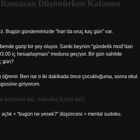
de Ramazan Düşünürken Kafamın
z. Bugün gündemimizde “İran’da oruç kaç gün” var.
 bende garip bir şey oluyor. Sanki beynim “gündelik mod”dan
 03.00 iç hesaplaşması” moduna geçiyor. Bir gün sahilde
aç gün?
ı öğrenir. Ben ise o iki dakikada önce çocukluğuma, sonra okul
ngüsüne giriyorum.
erimesi mi, varoluş krizi mi?
+ açlık + “bugün ne yesek?” düşüncesi = mental sudoku.