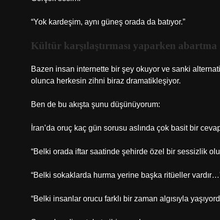
“Yok kardeşim, aynı güneş orada da batıyor.”
Kültür karşılaştırması yaparken abartma 
Bazen insan internette bir şey okuyor ve sanki alterna
olunca herkesin zihni biraz dramatikleşiyor.
Ben de bu akışta şunu düşünüyorum:
İran’da oruç kaç gün sorusu aslında çok basit bir ceva
“Belki orada iftar saatinde şehirde özel bir sessizlik ol
“Belki sokaklarda hurma yerine başka ritüeller vardır…
“Belki insanlar orucu farklı bir zaman algısıyla yaşıyo