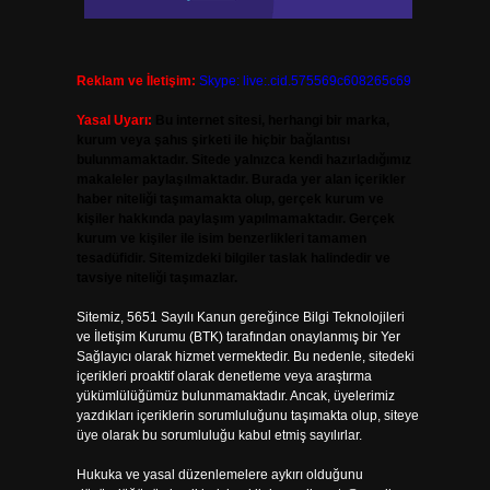
Reklam ve İletişim:
Skype: live:.cid.575569c608265c69
Yasal Uyarı:
Bu internet sitesi, herhangi bir marka,
kurum veya şahıs şirketi ile hiçbir bağlantısı
bulunmamaktadır. Sitede yalnızca kendi hazırladığımız
makaleler paylaşılmaktadır. Burada yer alan içerikler
haber niteliği taşımamakta olup, gerçek kurum ve
kişiler hakkında paylaşım yapılmamaktadır. Gerçek
kurum ve kişiler ile isim benzerlikleri tamamen
tesadüfidir. Sitemizdeki bilgiler taslak halindedir ve
tavsiye niteliği taşımazlar.
Sitemiz, 5651 Sayılı Kanun gereğince Bilgi Teknolojileri
ve İletişim Kurumu (BTK) tarafından onaylanmış bir Yer
Sağlayıcı olarak hizmet vermektedir. Bu nedenle, sitedeki
içerikleri proaktif olarak denetleme veya araştırma
yükümlülüğümüz bulunmamaktadır. Ancak, üyelerimiz
yazdıkları içeriklerin sorumluluğunu taşımakta olup, siteye
üye olarak bu sorumluluğu kabul etmiş sayılırlar.
Hukuka ve yasal düzenlemelere aykırı olduğunu