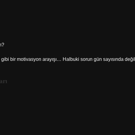
n?
gibi bir motivasyon arayışı… Halbuki sorun gün sayısında değil
arı