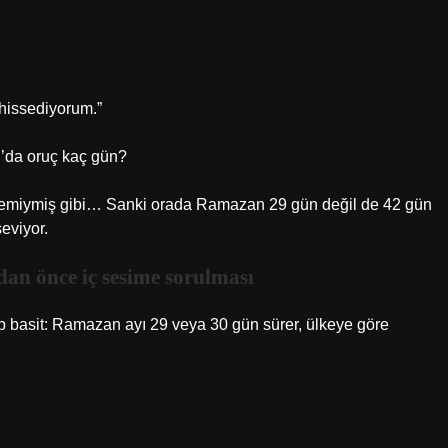
hissediyorum.”
an’da oruç kaç gün?
roblemiymiş gibi… Sanki orada Ramazan 29 gün değil de 42 gün
eviyor.
an önce iç sesime sorulması
ap basit: Ramazan ayı 29 veya 30 gün sürer, ülkeye göre