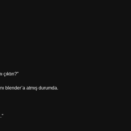
 çıktın?”
nı blender’a atmış durumda.
…”