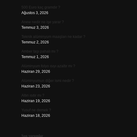
500 Euro kaç gramdır ?
Ağustos 3, 2026
Anew nedir ne işe yarar ?
Temmuz 3, 2026
Teknik alüminyum maaşları ne kadar ?
Temmuz 2, 2026
Amber taşı pahalı mı ?
Temmuz 1, 2026
Alüminyum folyo ısıyı azaltır mı ?
Haziran 29, 2026
Alüminyumun diğer ismi nedir ?
Haziran 23, 2026
Altın ısıtır mı ?
Haziran 19, 2026
Yusuf ne demek ?
Haziran 18, 2026
Son yorumlar