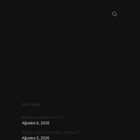
Sidebar
Son Yazılar
piabellacasin
Broadway açılımı nedir ?
Ağustos 6, 2026
Avarız vergisi kimlerden alınmaz ?
Ağustos 5, 2026