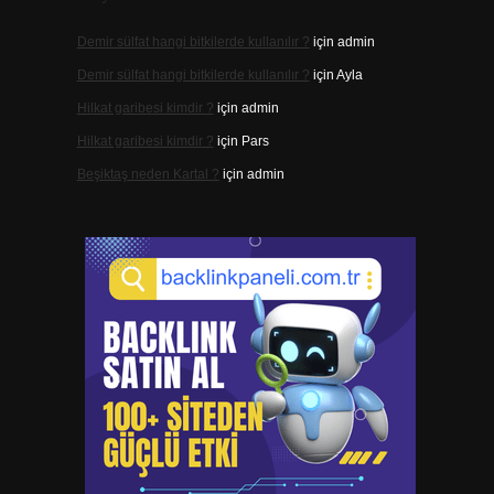
Demir sülfat hangi bitkilerde kullanılır ?
için
admin
Demir sülfat hangi bitkilerde kullanılır ?
için
Ayla
Hilkat garibesi kimdir ?
için
admin
Hilkat garibesi kimdir ?
için
Pars
Beşiktaş neden Kartal ?
için
admin