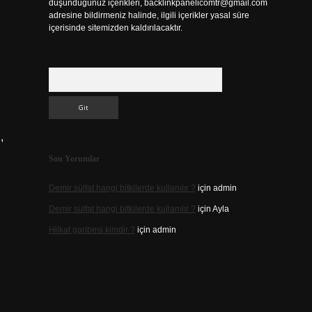
düşündüğünüz içerikleri,
backlinkpanelicomtr@gmail.com
adresine bildirmeniz halinde, ilgili içerikler yasal süre
içerisinde sitemizden kaldırılacaktır.
Arama
,
Son Yorumlar
Demir sülfat hangi bitkilerde kullanılır ?
için
admin
Demir sülfat hangi bitkilerde kullanılır ?
için
Ayla
Hilkat garibesi kimdir ?
için
admin