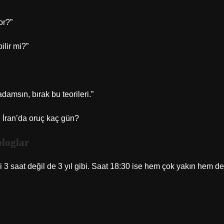
or?”
ilir mi?”
amsın, bırak bu teorileri.”
 İran’da oruç kaç gün?
ologlar
 3 saat değil de 3 yıl gibi. Saat 18:30 ise hem çok yakın hem de