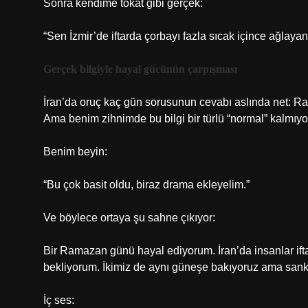
Sonra kendime tokat gibi gerçek:
“Sen İzmir’de iftarda çorbayı fazla sıcak içince ağlaya
Gerçek bilgiyle hayal gücünün çarpışması
İran’da oruç kaç gün sorusunun cevabı aslında net: Ra
Ama benim zihnimde bu bilgi bir türlü “normal” kalmıyo
Benim beyin:
“Bu çok basit oldu, biraz drama ekleyelim.”
Ve böylece ortaya şu sahne çıkıyor:
Bir Ramazan günü hayal ediyorum. İran’da insanlar iftar
bekliyorum. İkimiz de aynı güneşe bakıyoruz ama sanki 
İç ses: