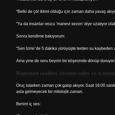
“Belki de çöl iklimi olduğu için zaman daha yavaş akıy
“Ya da insanlar orucu ‘manevi sezon’ diye uzatıyor olab
Sonra kendime bakıyorum:
“Sen İzmir’de 5 dakika yürüyüşte terden su kaybeden ad
Ama yine de soru beynin bir köşesinde dönüp duruyor:
Ramazan saatleri, insanın sabrı ve iç mon
Oruç tutarken zaman çok garip akıyor. Saat 16:00 sanki
asla gelmeyecek bir mitolojik zaman.
Benim iç ses: