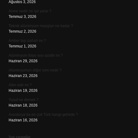
Ağustos 3, 2026
Anew nedir ne işe yarar ?
Temmuz 3, 2026
Teknik alüminyum maaşları ne kadar ?
Temmuz 2, 2026
Amber taşı pahalı mı ?
Temmuz 1, 2026
Alüminyum folyo ısıyı azaltır mı ?
Haziran 29, 2026
Alüminyumun diğer ismi nedir ?
Haziran 23, 2026
Altın ısıtır mı ?
Haziran 19, 2026
Yusuf ne demek ?
Haziran 18, 2026
Avusturya’da en çok Türk hangi şehirde ?
Haziran 16, 2026
Son yorumlar