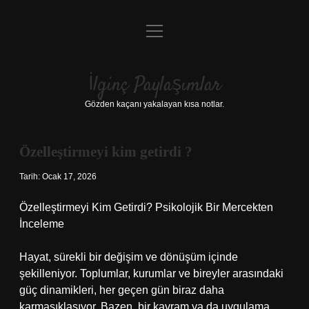
menüyü
Anasayfa
aç
Gizlilik Politikası
İlginç Paylaşımlar
Yasal Uyarı
Gözden kaçanı yakalayan kısa notlar.
Hakkımızda
Özelleştirmeyi kim getirdi ?
Tarih: Ocak 17, 2026
Özelleştirmeyi Kim Getirdi? Psikolojik Bir Mercekten
İnceleme
Hayat, sürekli bir değişim ve dönüşüm içinde
şekilleniyor. Toplumlar, kurumlar ve bireyler arasındaki
güç dinamikleri, her geçen gün biraz daha
karmaşıklaşıyor. Bazen, bir kavram ya da uygulama,