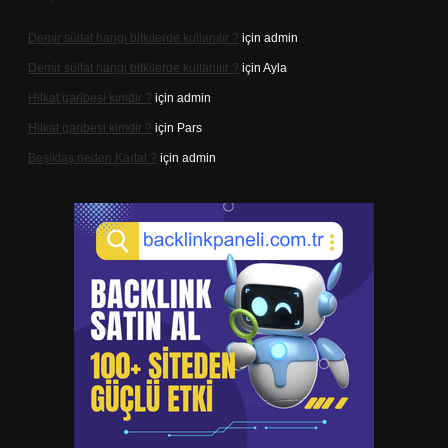
Demir sülfat hangi bitkilerde kullanılır ?
için
admin
Demir sülfat hangi bitkilerde kullanılır ?
için
Ayla
Hilkat garibesi kimdir ?
için
admin
Hilkat garibesi kimdir ?
için
Pars
Beşiktaş neden Kartal ?
için
admin