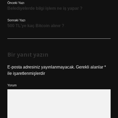
Önceki Yazı
Belediyelerde bilgi işlem ne iş yapar ?
Sonraki Yazı
500 TL’ye kaç Bitcoin alınır ?
Bir yanıt yazın
E-posta adresiniz yayınlanmayacak.
Gerekli alanlar
*
ile işaretlenmişlerdir
Yorum