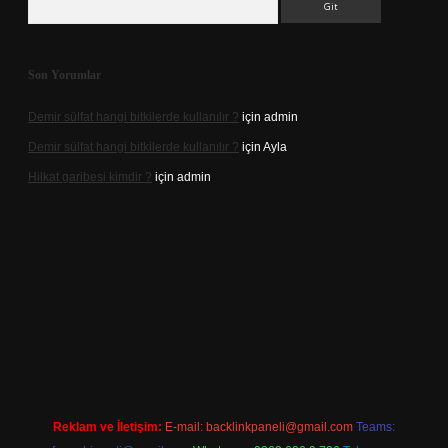
Son Yorumlar
Demir sülfat hangi bitkilerde kullanılır ?
için
admin
Demir sülfat hangi bitkilerde kullanılır ?
için
Ayla
Hilkat garibesi kimdir ?
için
admin
casino
Reklam ve İletişim:
E-mail:
backlinkpaneli@gmail.com
Teams: