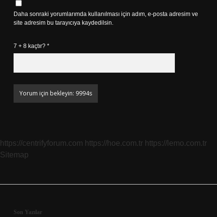
Daha sonraki yorumlarımda kullanılması için adım, e-posta adresim ve
site adresim bu tarayıcıya kaydedilsin.
7 + 8 kaçtır?
*
https://centrifyforum.com
https://hoe.com.tr
https://lemo.com.tr
Sitemap
Son Yazılar