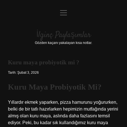
menüyü
Anasayfa
aç
Gizlilik Politikası
İlginç Paylaşımlar
Yasal Uyarı
Gözden kaçanı yakalayan kısa notlar.
Hakkımızda
Kuru maya probiyotik mi ?
Tarih: Şubat 3, 2026
Kuru Maya Probiyotik Mi?
Yıllardır ekmek yaparken, pizza hamurunu yoğururken,
belki de bir tatlı hazırlarken hepimizin mutfağında yerini
almış olan kuru maya, aslında daha fazlasını temsil
ediyor. Peki, bu kadar sık kullandığımız kuru maya