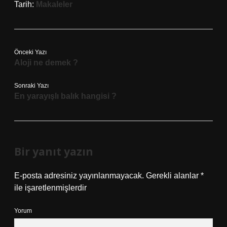
Tarih:
Makaleler
Önceki Yazı
Aloji ne demek ?
Sonraki Yazı
En yarayışlı balık hangisi ?
Bir yanıt yazın
E-posta adresiniz yayınlanmayacak.
Gerekli alanlar
*
ile işaretlenmişlerdir
Yorum