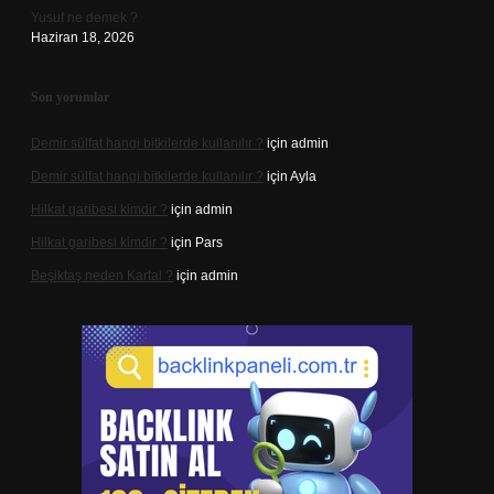
Yusuf ne demek ?
Haziran 18, 2026
Son yorumlar
Demir sülfat hangi bitkilerde kullanılır ?
için
admin
Demir sülfat hangi bitkilerde kullanılır ?
için
Ayla
Hilkat garibesi kimdir ?
için
admin
Hilkat garibesi kimdir ?
için
Pars
Beşiktaş neden Kartal ?
için
admin