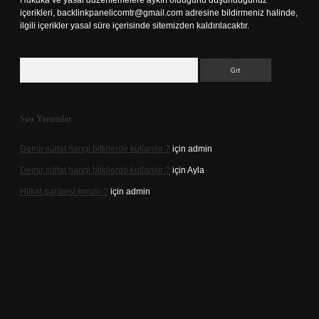
Hukuka ve yasal düzenlemelere aykırı olduğunu düşündüğünüz
içerikleri,
backlinkpanelicomtr@gmail.com
adresine bildirmeniz halinde,
ilgili içerikler yasal süre içerisinde sitemizden kaldırılacaktır.
Arama
Son Yorumlar
Demir sülfat hangi bitkilerde kullanılır ?
için
admin
Demir sülfat hangi bitkilerde kullanılır ?
için
Ayla
Hilkat garibesi kimdir ?
için
admin
lacasino