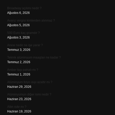
Sidebar
Broadway açılımı nedir ?
Ağustos 6, 2026
Avarız vergisi kimlerden alınmaz ?
Ağustos 5, 2026
500 Euro kaç gramdır ?
Ağustos 3, 2026
Anew nedir ne işe yarar ?
Temmuz 3, 2026
Teknik alüminyum maaşları ne kadar ?
Temmuz 2, 2026
Amber taşı pahalı mı ?
Temmuz 1, 2026
Alüminyum folyo ısıyı azaltır mı ?
Haziran 29, 2026
Alüminyumun diğer ismi nedir ?
Haziran 23, 2026
Altın ısıtır mı ?
Haziran 19, 2026