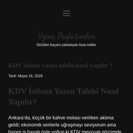
menüyü
Anasayfa
aç
Gizlilik Politikası
İlginç Paylaşımlar
Yasal Uyarı
Gözden kaçanı yakalayan kısa notlar.
Hakkımızda
KDV istisna yazısı talebi nasıl yapılır ?
Tarih: Mayıs 16, 2026
KDV İstisna Yazısı Talebi Nasıl
Yapılır?
Ankara’da, küçük bir kahve molası verirken aklıma
geldi; ekonomik verilerle uğraşmayı seviyorum ama
bazen iş hayatı öyle yoğun ki KDV mevzuatı gözümde