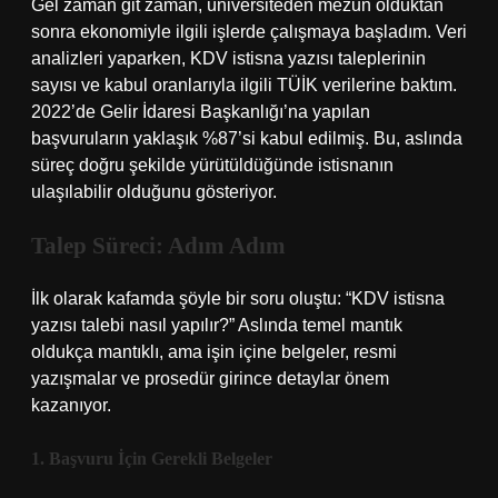
Gel zaman git zaman, üniversiteden mezun olduktan
sonra ekonomiyle ilgili işlerde çalışmaya başladım. Veri
analizleri yaparken, KDV istisna yazısı taleplerinin
sayısı ve kabul oranlarıyla ilgili TÜİK verilerine baktım.
2022’de Gelir İdaresi Başkanlığı’na yapılan
başvuruların yaklaşık %87’si kabul edilmiş. Bu, aslında
süreç doğru şekilde yürütüldüğünde istisnanın
ulaşılabilir olduğunu gösteriyor.
Talep Süreci: Adım Adım
İlk olarak kafamda şöyle bir soru oluştu: “KDV istisna
yazısı talebi nasıl yapılır?” Aslında temel mantık
oldukça mantıklı, ama işin içine belgeler, resmi
yazışmalar ve prosedür girince detaylar önem
kazanıyor.
1. Başvuru İçin Gerekli Belgeler