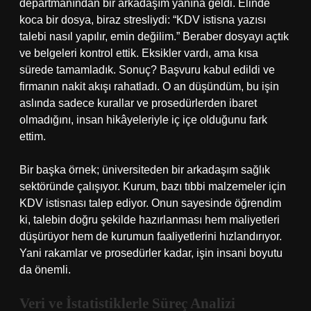
departmanından bir arkadaşım yanına geldi. Elinde
koca bir dosya, biraz stresliydi: “KDV istisna yazısı
talebi nasıl yapılır, emin değilim.” Beraber dosyayı açtık
ve belgeleri kontrol ettik. Eksikler vardı, ama kısa
sürede tamamladık. Sonuç? Başvuru kabul edildi ve
firmanın nakit akışı rahatladı. O an düşündüm, bu işin
aslında sadece kurallar ve prosedürlerden ibaret
olmadığını, insan hikâyeleriyle iç içe olduğunu fark
ettim.
Bir başka örnek; üniversiteden bir arkadaşım sağlık
sektöründe çalışıyor. Kurum, bazı tıbbi malzemeler için
KDV istisnası talep ediyor. Onun sayesinde öğrendim
ki, talebin doğru şekilde hazırlanması hem maliyetleri
düşürüyor hem de kurumun faaliyetlerini hızlandırıyor.
Yani rakamlar ve prosedürler kadar, işin insani boyutu
da önemli.
Veri ve İstatistiklerle Süreç Analizi