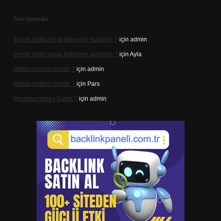
Son yorumlar
Demir sülfat hangi bitkilerde kullanılır ?
için
admin
Demir sülfat hangi bitkilerde kullanılır ?
için
Ayla
Hilkat garibesi kimdir ?
için
admin
Hilkat garibesi kimdir ?
için
Pars
Beşiktaş neden Kartal ?
için
admin