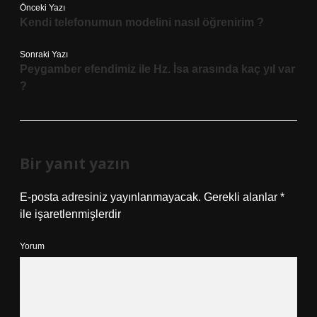
Önceki Yazı
Kendi telefonumun modelini nasıl öğrenirim ?
Sonraki Yazı
Peygamber efendimiz ile Hz. İsa arasında kaç yıl var
?
Bir yanıt yazın
E-posta adresiniz yayınlanmayacak.
Gerekli alanlar
*
ile işaretlenmişlerdir
Yorum