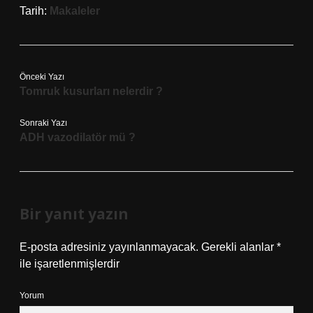
Tarih:
Makaleler
Önceki Yazı
Tomruk kusurları nelerdir ?
Sonraki Yazı
ADH vazodilatör mü ?
Bir yanıt yazın
E-posta adresiniz yayınlanmayacak.
Gerekli alanlar
*
ile işaretlenmişlerdir
Yorum