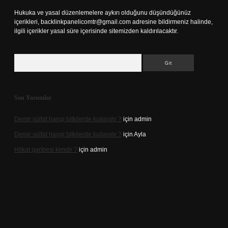
Hukuka ve yasal düzenlemelere aykırı olduğunu düşündüğünüz
içerikleri,
backlinkpanelicomtr@gmail.com
adresine bildirmeniz halinde,
ilgili içerikler yasal süre içerisinde sitemizden kaldırılacaktır.
Arama
Son Yorumlar
Demir sülfat hangi bitkilerde kullanılır ?
için
admin
Demir sülfat hangi bitkilerde kullanılır ?
için
Ayla
Hilkat garibesi kimdir ?
için
admin
casino