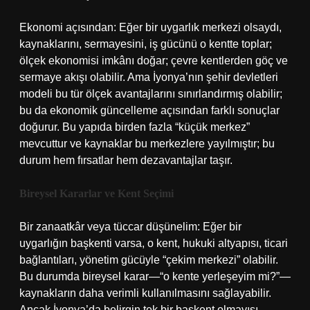
Ekonomi açısından: Eğer bir uygarlık merkezi olsaydı,
kaynaklarını, sermayesini, iş gücünü o kentte toplar;
ölçek ekonomisi imkânı doğar; çevre kentlerden göç ve
sermaye akışı olabilir. Ama İyonya’nın şehir devletleri
modeli bu tür ölçek avantajlarını sınırlandırmış olabilir;
bu da ekonomik güncelleme açısından farklı sonuçlar
doğurur. Bu yapıda birden fazla “küçük merkez”
mevcuttur ve kaynaklar bu merkezlere yayılmıştır; bu
durum hem fırsatlar hem dezavantajlar taşır.
Bireysel Kararlar ve Kent Seçimi
Bir zanaatkâr veya tüccar düşünelim: Eğer bir
uygarlığın başkenti varsa, o kent, hukuki altyapısı, ticari
bağlantıları, yönetim gücüyle “çekim merkezi” olabilir.
Bu durumda bireysel karar—“o kente yerleşeyim mi?”—
kaynakların daha verimli kullanılmasını sağlayabilir.
Ancak İyonya’da belirgin tek bir başkent olmayışı,