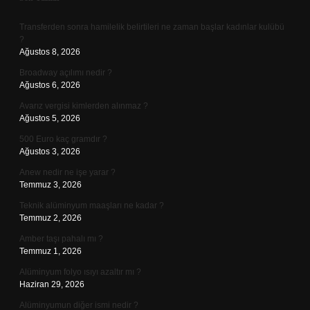
Sidebar
Transferden sonra hamilelik belirtileri ne zaman başlar kadınlar kulübü
?
Ağustos 8, 2026
Broadway açılımı nedir ?
Ağustos 6, 2026
Avarız vergisi kimlerden alınmaz ?
Ağustos 5, 2026
500 Euro kaç gramdır ?
Ağustos 3, 2026
Anew nedir ne işe yarar ?
Temmuz 3, 2026
Teknik alüminyum maaşları ne kadar ?
Temmuz 2, 2026
Amber taşı pahalı mı ?
Temmuz 1, 2026
Alüminyum folyo ısıyı azaltır mı ?
Haziran 29, 2026
Alüminyumun diğer ismi nedir ?