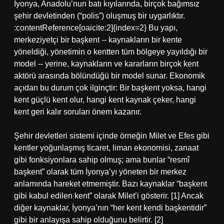
İyonya, Anadolu’nun batı kıyılarında, birçok bağımsız
şehir devletinden (“polis”) oluşmuş bir uygarlıktır.
:contentReference[oaicite:2]{index=2} Bu yapı,
merkeziyetçi bir başkent ‑‑ kaynakların bir kente
yöneldiği, yönetimin o kentten tüm bölgeye yayıldığı bir
model ‑‑ yerine, kaynakların ve kararların birçok kent
aktörü arasında bölündüğü bir model sunar. Ekonomik
açıdan bu durum çok ilginçtir: Bir başkent yoksa, hangi
kent güçlü kent olur, hangi kent kaynak çeker, hangi
kent geri kalır soruları önem kazanır.
Şehir devletleri sistemi içinde örneğin Milet ve Efes gibi
kentler yoğunlaşmış ticaret, liman ekonomisi, zanaat
gibi fonksiyonlara sahip olmuş; ama bunlar “resmî
başkent” olarak tüm İyonya’yı yöneten bir merkez
anlamında hareket etmemiştir. Bazı kaynaklar “başkent
gibi kabul edilen kent” olarak Milet’i gösterir. [1] Ancak
diğer kaynaklar, İyonya’nın “her kent kendi başkentidir”
gibi bir anlayışa sahip olduğunu belirtir. [2]