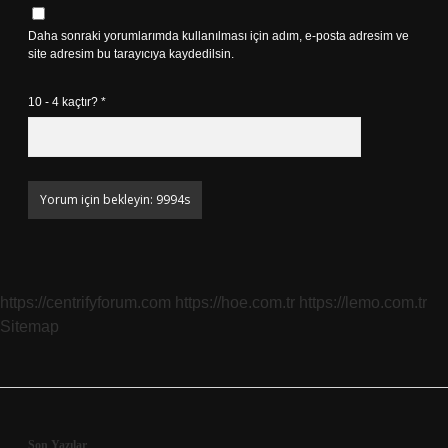
Daha sonraki yorumlarımda kullanılması için adım, e-posta adresim ve
site adresim bu tarayıcıya kaydedilsin.
10 - 4 kaçtır?
*
https://centrifyforum.com
https://hoe.com.tr
https://lemo.com.tr
Sitemap
Son Yazılar