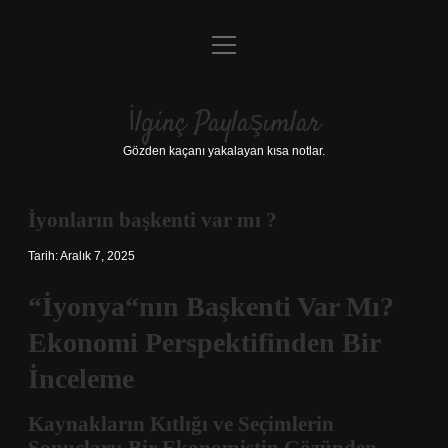
menüyü
Anasayfa
aç
Gizlilik Politikası
İlginç Paylaşımlar
Yasal Uyarı
Gözden kaçanı yakalayan kısa notlar.
Hakkımızda
İyonların başkenti var mı ?
Tarih: Aralık 7, 2025
“İyonya“nın Başkenti Var Mı?
Ekonomi Perspektifinden Bir
İnceleme
Kaynakların Kıtlığı ve Seçimlerin