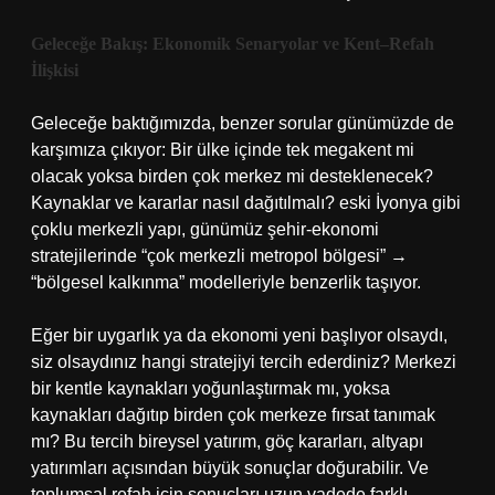
Geleceğe Bakış: Ekonomik Senaryolar ve Kent–Refah
İlişkisi
Geleceğe baktığımızda, benzer sorular günümüzde de
karşımıza çıkıyor: Bir ülke içinde tek megakent mi
olacak yoksa birden çok merkez mi desteklenecek?
Kaynaklar ve kararlar nasıl dağıtılmalı? eski İyonya gibi
çoklu merkezli yapı, günümüz şehir‐ekonomi
stratejilerinde “çok merkezli metropol bölgesi” →
“bölgesel kalkınma” modelleriyle benzerlik taşıyor.
Eğer bir uygarlık ya da ekonomi yeni başlıyor olsaydı,
siz olsaydınız hangi stratejiyi tercih ederdiniz? Merkezi
bir kentle kaynakları yoğunlaştırmak mı, yoksa
kaynakları dağıtıp birden çok merkeze fırsat tanımak
mı? Bu tercih bireysel yatırım, göç kararları, altyapı
yatırımları açısından büyük sonuçlar doğurabilir. Ve
toplumsal refah için sonuçları uzun vadede farklı