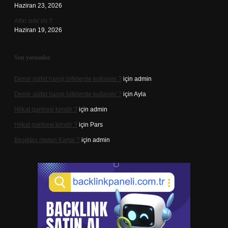
Haziran 23, 2026
Altın ısıtır mı ?
Haziran 19, 2026
Son yorumlar
Demir sülfat hangi bitkilerde kullanılır ?
için
admin
Demir sülfat hangi bitkilerde kullanılır ?
için
Ayla
Hilkat garibesi kimdir ?
için
admin
Hilkat garibesi kimdir ?
için
Pars
Beşiktaş neden Kartal ?
için
admin