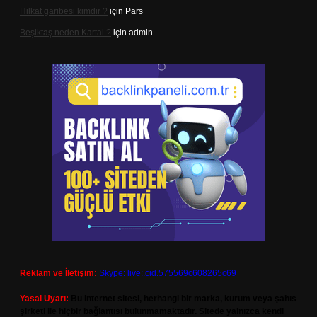
Hilkat garibesi kimdir ?
için
Pars
Beşiktaş neden Kartal ?
için
admin
Reklam ve İletişim:
Skype: live:.cid.575569c608265c69
Yasal Uyarı:
Bu internet sitesi, herhangi bir marka, kurum veya şahıs
şirketi ile hiçbir bağlantısı bulunmamaktadır. Sitede yalnızca kendi