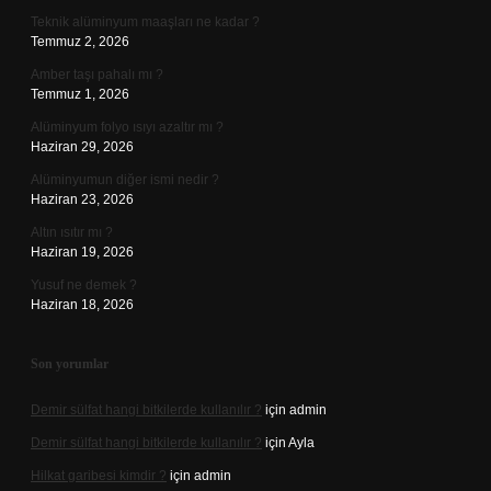
Teknik alüminyum maaşları ne kadar ?
Temmuz 2, 2026
Amber taşı pahalı mı ?
Temmuz 1, 2026
Alüminyum folyo ısıyı azaltır mı ?
Haziran 29, 2026
Alüminyumun diğer ismi nedir ?
Haziran 23, 2026
Altın ısıtır mı ?
Haziran 19, 2026
Yusuf ne demek ?
Haziran 18, 2026
Son yorumlar
Demir sülfat hangi bitkilerde kullanılır ?
için
admin
Demir sülfat hangi bitkilerde kullanılır ?
için
Ayla
Hilkat garibesi kimdir ?
için
admin