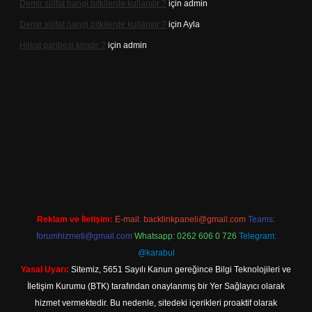
Demir sülfat hangi bitkilerde kullanılır ?
için
admin
Demir sülfat hangi bitkilerde kullanılır ?
için
Ayla
Hilkat garibesi kimdir ?
için
admin
lacasino
Reklam ve İletişim:
E-mail:
backlinkpaneli@gmail.com
Teams:
forumhizmeti@gmail.com
Whatsapp: 0262 606 0 726
Telegram:
@karabul
Yasal Uyarı:
Sitemiz, 5651 Sayılı Kanun gereğince Bilgi Teknolojileri ve
İletişim Kurumu (BTK) tarafından onaylanmış bir Yer Sağlayıcı olarak
hizmet vermektedir. Bu nedenle, sitedeki içerikleri proaktif olarak