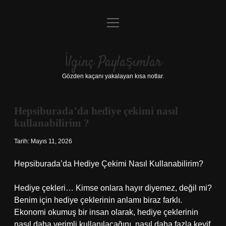
menüyü
Anasayfa
aç
Gizlilik Politikası
İlginç Paylaşımlar
Yasal Uyarı
Gözden kaçanı yakalayan kısa notlar.
Hakkımızda
Hepsiburada’da hediye çekimi nasıl
kullanabilirim ?
Tarih: Mayıs 11, 2026
Hepsiburada’da Hediye Çekimi Nasıl Kullanabilirim?
Hediye çekleri… Kimse onlara hayır diyemez, değil mi?
Benim için hediye çeklerinin anlamı biraz farklı.
Ekonomi okumuş bir insan olarak, hediye çeklerinin
nasıl daha verimli kullanılacağını, nasıl daha fazla keyif