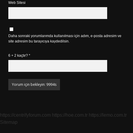
Web Sitesi
Daha sonraki yorumlarımda kullanılması için adım, e-posta adresim ve
site adresim bu tarayıcıya kaydedilsin.
6 + 2 kaçtır?
*
https://centrifyforum.com
https://hoe.com.tr
https://lemo.com.tr
Sitemap