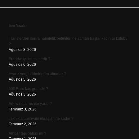
Sidebar
Son Yazılar
Transferden sonra hamilelik belirtileri ne zaman başlar kadınlar kulübü
?
Ağustos 8, 2026
Broadway açılımı nedir ?
Ağustos 6, 2026
Avarız vergisi kimlerden alınmaz ?
Ağustos 5, 2026
500 Euro kaç gramdır ?
Ağustos 3, 2026
Anew nedir ne işe yarar ?
Temmuz 3, 2026
Teknik alüminyum maaşları ne kadar ?
Temmuz 2, 2026
Amber taşı pahalı mı ?