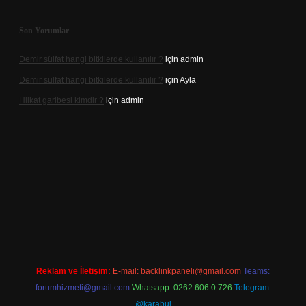
Son Yorumlar
Demir sülfat hangi bitkilerde kullanılır ?
için
admin
Demir sülfat hangi bitkilerde kullanılır ?
için
Ayla
Hilkat garibesi kimdir ?
için
admin
acasino
Reklam ve İletişim:
E-mail:
backlinkpaneli@gmail.com
Teams:
forumhizmeti@gmail.com
Whatsapp: 0262 606 0 726
Telegram:
@karabul