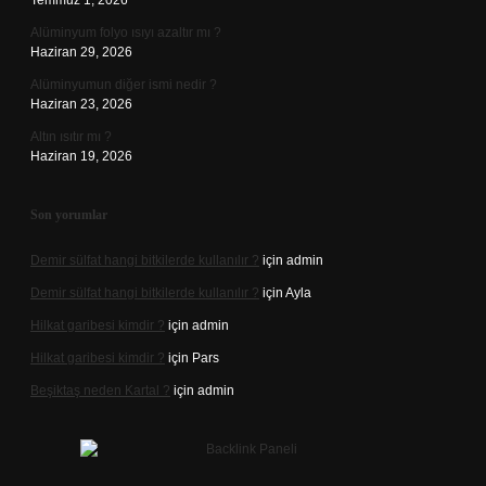
Temmuz 1, 2026
Alüminyum folyo ısıyı azaltır mı ?
Haziran 29, 2026
Alüminyumun diğer ismi nedir ?
Haziran 23, 2026
Altın ısıtır mı ?
Haziran 19, 2026
Son yorumlar
Demir sülfat hangi bitkilerde kullanılır ?
için
admin
Demir sülfat hangi bitkilerde kullanılır ?
için
Ayla
Hilkat garibesi kimdir ?
için
admin
Hilkat garibesi kimdir ?
için
Pars
Beşiktaş neden Kartal ?
için
admin