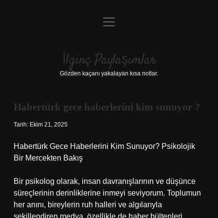
menüyü
Anasayfa
aç
Gizlilik Politikası
İlginç Paylaşımlar
Yasal Uyarı
Gözden kaçanı yakalayan kısa notlar.
Hakkımızda
Habertürk gece haberlerini kim sunuyor ?
Tarih: Ekim 21, 2025
Habertürk Gece Haberlerini Kim Sunuyor? Psikolojik
Bir Mercekten Bakış
Bir psikolog olarak, insan davranışlarının ve düşünce
süreçlerinin derinliklerine inmeyi seviyorum. Toplumun
her anını, bireylerin ruh halleri ve algılarıyla
şekillendiren medya, özellikle de haber bültenleri,