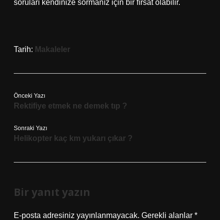
soruları kendinize sormanız için bir fırsat olabilir.
Tarih:
Makaleler
Önceki Yazı
Rektifiye etmek ne demek tıp ?
Sonraki Yazı
Helikopter kaç km yukarı çıkar ?
Bir yanıt yazın
E-posta adresiniz yayınlanmayacak.
Gerekli alanlar
*