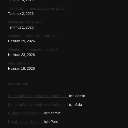
Temmuz 3, 2026
Teknik alüminyum maaşları ne kadar ?
Temmuz 2, 2026
Amber taşı pahalı mı ?
Temmuz 1, 2026
Alüminyum folyo ısıyı azaltır mı ?
Haziran 29, 2026
Alüminyumun diğer ismi nedir ?
Haziran 23, 2026
Altın ısıtır mı ?
Haziran 19, 2026
Son yorumlar
Demir sülfat hangi bitkilerde kullanılır ?
için
admin
Demir sülfat hangi bitkilerde kullanılır ?
için
Ayla
Hilkat garibesi kimdir ?
için
admin
Hilkat garibesi kimdir ?
için
Pars