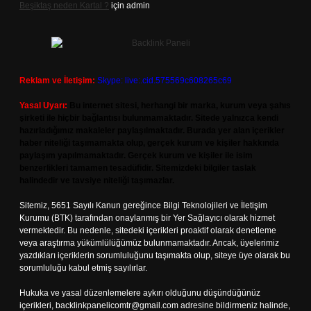
Beşiktaş neden Kartal ?
için
admin
Reklam ve İletişim:
Skype: live:.cid.575569c608265c69
Yasal Uyarı:
Bu internet sitesi, herhangi bir marka, kurum veya şahıs
şirketi ile hiçbir bağlantısı bulunmamaktadır. Sitede yalnızca kendi
hazırladığımız makaleler paylaşılmaktadır. Burada yer alan içerikler
haber niteliği taşımamakta olup, gerçek kurum ve kişiler hakkında
paylaşım yapılmamaktadır. Gerçek kurum ve kişiler ile isim
benzerlikleri tamamen tesadüfidir. Sitemizdeki bilgiler taslak
halindedir ve tavsiye niteliği taşımazlar.
Sitemiz, 5651 Sayılı Kanun gereğince Bilgi Teknolojileri ve İletişim
Kurumu (BTK) tarafından onaylanmış bir Yer Sağlayıcı olarak hizmet
vermektedir. Bu nedenle, sitedeki içerikleri proaktif olarak denetleme
veya araştırma yükümlülüğümüz bulunmamaktadır. Ancak, üyelerimiz
yazdıkları içeriklerin sorumluluğunu taşımakta olup, siteye üye olarak bu
sorumluluğu kabul etmiş sayılırlar.
Hukuka ve yasal düzenlemelere aykırı olduğunu düşündüğünüz
içerikleri,
backlinkpanelicomtr@gmail.com
adresine bildirmeniz halinde,