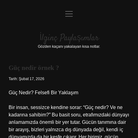
menüyü
Anasayfa
aç
Gizlilik Politikası
İlginç Paylaşımlar
Yasal Uyarı
Gözden kaçanı yakalayan kısa notlar.
Hakkımızda
Güç nedir örnek ?
Tarih: Şubat 17, 2026
Güç Nedir? Felsefi Bir Yaklaşım
Bir insan, sessizce kendine sorar: “Güç nedir? Ve ne
kadarına sahibim?” Bu basit soru, etrafımızdaki dünyayı
anlamamızda önemli bir yer tutar. Gücün tanımına dair
bir arayış, bizleri yalnızca dış dünyada değil, kendi iç
dünyamızda da bir keşfe çıkarır. Her birimiz, gücün