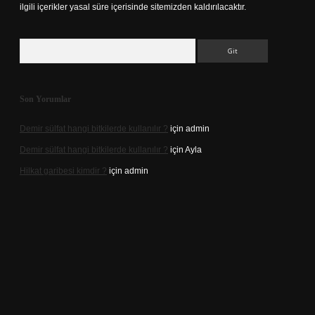
ilgili içerikler yasal süre içerisinde sitemizden kaldırılacaktır.
Arama
Son Yorumlar
Demir sülfat hangi bitkilerde kullanılır ?
için
admin
Demir sülfat hangi bitkilerde kullanılır ?
için
Ayla
Hilkat garibesi kimdir ?
için
admin
asino