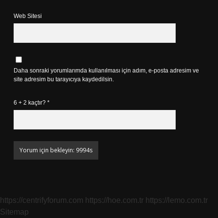
Web Sitesi
Daha sonraki yorumlarımda kullanılması için adım, e-posta adresim ve
site adresim bu tarayıcıya kaydedilsin.
6 + 2 kaçtır?
*
https://centrifyforum.com
https://hoe.com.tr
https://lemo.com.tr
Sitemap