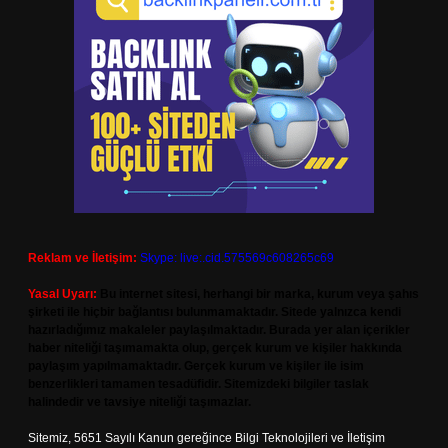
Reklam ve İletişim:
Skype: live:.cid.575569c608265c69
Yasal Uyarı:
Bu internet sitesi, herhangi bir marka, kurum veya şahıs
şirketi ile hiçbir bağlantısı bulunmamaktadır. Sitede yalnızca kendi
hazırladığımız makaleler paylaşılmaktadır. Burada yer alan içerikler
haber niteliği taşımamakta olup, gerçek kurum ve kişiler hakkında
paylaşım yapılmamaktadır. Gerçek kurum ve kişiler ile isim
benzerlikleri tamamen tesadüfidir. Sitemizdeki bilgiler taslak
halindedir ve tavsiye niteliği taşımazlar.
Sitemiz, 5651 Sayılı Kanun gereğince Bilgi Teknolojileri ve İletişim