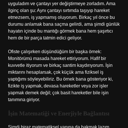
uyguladım ve çantayı yer değiştirmeye zorladım. Ama
ilginç olan şu: Aynı çantayı sırtımda taşıyıp hareket
etmezsem, iş yapmamış oluyorum. Birkaç yıl önce bu
durumu anlamak bana saçma gelirdi, ama şimdi günlük
hayatın içinde bu mantığı görmek bana hem şaşırtıcı
hem de bir parça tatmin edici geliyor.
Ofiste çalışırken düşündüğüm bir başka örnek:
Monitörümü masada hareket ettiriyorum. Hafif bir
kuvvetle itiyorum ve birkaç santim kaydırıyorum. İşin
miktarını hesaplarsak, çok küçük ama fiziksel iş
yaptığımı söyleyebiliriz. Bu örnek bana gösteriyor ki,
fizikte iş yapmak, devasa hareketler veya zor işler
yapmak demek değil; çok basit hareketler bile işin
tanımına giriyor.
İşin Matematiği ve Enerjiyle Bağlantısı
Şimdi biraz matematiksel yanına da bakmak lazım.