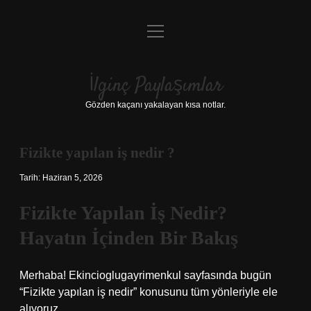
menüyü
Anasayfa
aç
Gizlilik Politikası
İlginç Paylaşımlar
Yasal Uyarı
Gözden kaçanı yakalayan kısa notlar.
Hakkımızda
Fizikte yapılan iş nedir ?
Tarih: Haziran 5, 2026
Fizikte Yapılan İş Nedir?
Hayatın İçinden Bir Bakış
Merhaba! Ekincioglugayrimenkul sayfasında bugün
“Fizikte yapılan iş nedir” konusunu tüm yönleriyle ele
alıyoruz.