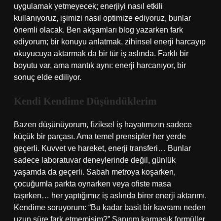
uygulamak yetmeyecek; enerjiyi nasıl etkili
kullanıyoruz, işimizi nasıl optimize ediyoruz, bunlar
önemli olacak. Ben akşamları blog yazarken fark
ediyorum; bir konuyu anlatmak, zihinsel enerji harcayıp
okuyucuya aktarmak da bir tür iş aslında. Farklı bir
boyutu var, ama mantık aynı: enerji harcanıyor, bir
sonuç elde ediliyor.
Kendi Kendime Düşündüklerim
Bazen düşünüyorum, fiziksel iş hayatımızın sadece
küçük bir parçası. Ama temel prensipler her yerde
geçerli. Kuvvet ve hareket, enerji transferi… Bunlar
sadece laboratuvar deneylerinde değil, günlük
yaşamda da geçerli. Sabah metroya koşarken,
çocuğumla parkta oynarken veya ofiste masa
taşırken… her yaptığımız iş aslında birer enerji aktarımı.
Kendime soruyorum: “Bu kadar basit bir kavramı neden
uzun süre fark etmemişim?” Sanırım karmaşık formüller