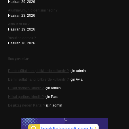
Haziran 29, 2026
Alüminyumun diğer ismi nedir ?
Haziran 23, 2026
Altın ısıtır mı ?
Haziran 19, 2026
Yusuf ne demek ?
Haziran 18, 2026
Son yorumlar
Demir sülfat hangi bitkilerde kullanılır ?
için
admin
Demir sülfat hangi bitkilerde kullanılır ?
için
Ayla
Hilkat garibesi kimdir ?
için
admin
Hilkat garibesi kimdir ?
için
Pars
Beşiktaş neden Kartal ?
için
admin