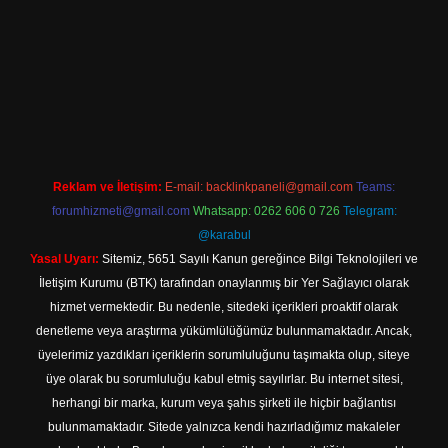
casino
Reklam ve İletişim:
E-mail:
backlinkpaneli@gmail.com
Teams:
forumhizmeti@gmail.com
Whatsapp: 0262 606 0 726
Telegram:
@karabul
Yasal Uyarı:
Sitemiz, 5651 Sayılı Kanun gereğince Bilgi Teknolojileri ve
İletişim Kurumu (BTK) tarafından onaylanmış bir Yer Sağlayıcı olarak
hizmet vermektedir. Bu nedenle, sitedeki içerikleri proaktif olarak
denetleme veya araştırma yükümlülüğümüz bulunmamaktadır. Ancak,
üyelerimiz yazdıkları içeriklerin sorumluluğunu taşımakta olup, siteye
üye olarak bu sorumluluğu kabul etmiş sayılırlar. Bu internet sitesi,
herhangi bir marka, kurum veya şahıs şirketi ile hiçbir bağlantısı
bulunmamaktadır. Sitede yalnızca kendi hazırladığımız makaleler