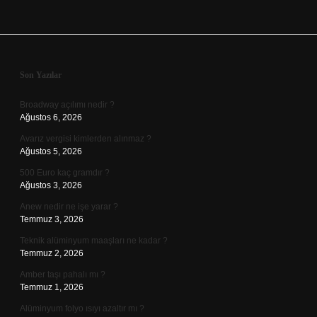
Sidebar
Son Yazılar
Broadway açılımı nedir ?
Ağustos 6, 2026
Avarız vergisi kimlerden alınmaz ?
Ağustos 5, 2026
500 Euro kaç gramdır ?
Ağustos 3, 2026
Anew nedir ne işe yarar ?
Temmuz 3, 2026
Teknik alüminyum maaşları ne kadar ?
Temmuz 2, 2026
Amber taşı pahalı mı ?
Temmuz 1, 2026
Alüminyum folyo ısıyı azaltır mı ?