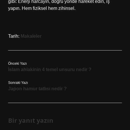
gibi: Enerji harcayın, doğru yönde hareket edin, iş
yapın. Hem fiziksel hem zihinsel.
Tarih:
Makaleler
Önceki Yazı
İslam ahlakinin 4 temel unsuru nedir ?
Sonraki Yazı
Japon hamur tatlısı nedir ?
Bir yanıt yazın