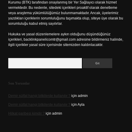
Kurumu (BTK) tarafından onaylanmış bir Yer Sağlayıcı olarak hizmet
vermektedir. Bu nedenle, sitedeki içerikleri proaktif olarak denetleme
veya araştırma yükümlülüğümüz bulunmamaktadır. Ancak, üyelerimiz
yazdıkları içeriklerin sorumluluğunu taşımakta olup, siteye üye olarak bu
sorumluluğu kabul etmiş sayılırlar.
Hukuka ve yasal düzenlemelere aykırı olduğunu düşündüğünüz
içerikleri,
backlinkpanelicomtr@gmail.com
adresine bildirmeniz halinde,
ilgili içerikler yasal süre içerisinde sitemizden kaldırılacaktır.
Arama
Son Yorumlar
Demir sülfat hangi bitkilerde kullanılır ?
için
admin
Demir sülfat hangi bitkilerde kullanılır ?
için
Ayla
Hilkat garibesi kimdir ?
için
admin