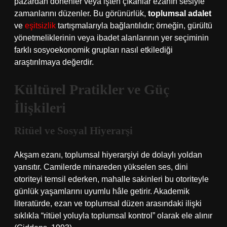
pazardan dönenler veya işten çıkanlar ezanın sesiyle
zamanlarını düzenler. Bu görünürlük,
toplumsal adalet
ve
eşitsizlik
tartışmalarıyla bağlantılıdır; örneğin, gürültü
yönetmeliklerinin veya ibadet alanlarının yer seçiminin
farklı sosyoekonomik grupları nasıl etkilediği
araştırılmaya değerdir.
Kültürel Pratikler ve Güç
İlişkileri
Ritüel ve Sosyal Hiyerarşi
Akşam ezanı, toplumsal hiyerarşiyi de dolaylı yoldan
yansıtır. Camilerde minareden yükselen ses, dini
otoriteyi temsil ederken, mahalle sakinleri bu otoriteyle
günlük yaşamlarını uyumlu hâle getirir. Akademik
literatürde, ezan ve toplumsal düzen arasındaki ilişki
sıklıkla “ritüel yoluyla toplumsal kontrol” olarak ele alınır