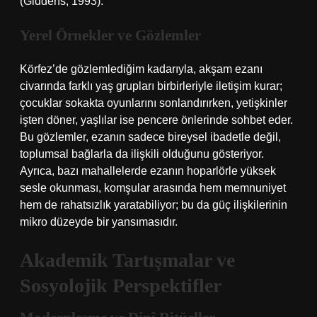
(Giddens, 1993).
Yerel Örnekler ve Gözlemler
Körfez’de gözlemlediğim kadarıyla, akşam ezanı
civarında farklı yaş grupları birbirleriyle iletişim kurar;
çocuklar sokakta oyunlarını sonlandırırken, yetişkinler
işten döner, yaşlılar ise pencere önlerinde sohbet eder.
Bu gözlemler, ezanın sadece bireysel ibadetle değil,
toplumsal bağlarla da ilişkili olduğunu gösteriyor.
Ayrıca, bazı mahallelerde ezanın hoparlörle yüksek
sesle okunması, komşular arasında hem memnuniyet
hem de rahatsızlık yaratabiliyor; bu da güç ilişkilerinin
mikro düzeyde bir yansımasıdır.
Akademik Tartışmalar ve
Sosyolojik Perspektifler