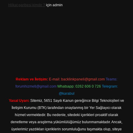
Hilkat garibesi kimdir ?
için
admin
casino
Reklam ve İletişim:
E-mail:
backlinkpaneli@gmail.com
Teams:
forumhizmeti@gmail.com
Whatsapp: 0262 606 0 726
Telegram:
@karabul
Yasal Uyarı:
Sitemiz, 5651 Sayılı Kanun gereğince Bilgi Teknolojileri ve
İletişim Kurumu (BTK) tarafından onaylanmış bir Yer Sağlayıcı olarak
hizmet vermektedir. Bu nedenle, sitedeki içerikleri proaktif olarak
denetleme veya araştırma yükümlülüğümüz bulunmamaktadır. Ancak,
üyelerimiz yazdıkları içeriklerin sorumluluğunu taşımakta olup, siteye