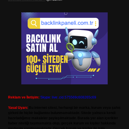
Reklam ve İletişim:
Skype: live:.cid.575569c608265c69
Yasal Uyarı:
Bu internet sitesi, herhangi bir marka, kurum veya şahıs
şirketi ile hiçbir bağlantısı bulunmamaktadır. Sitede yalnızca kendi
hazırladığımız makaleler paylaşılmaktadır. Burada yer alan içerikler
haber niteliği taşımamakta olup, gerçek kurum ve kişiler hakkında
paylaşım yapılmamaktadır. Gerçek kurum ve kişiler ile isim