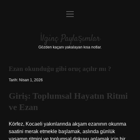
menüyü
Anasayfa
aç
Gizlilik Politikası
İlginç Paylaşımlar
Yasal Uyarı
Gözden kaçanı yakalayan kısa notlar.
Hakkımızda
Ezan okunduğu gibi oruç açılır mı ?
Tarih: Nisan 1, 2026
Giriş: Toplumsal Hayatın Ritmi
ve Ezan
Körfez, Kocaeli yakınlarında akşam ezanının okunma
saatini merak etmekle başlamak, aslında günlük
yaşamın ritmini ve toplumsal dokuyu anlamak için bir