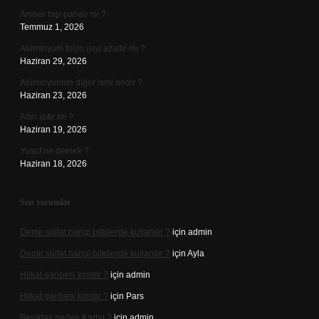
Amber taşı pahalı mı ?
Temmuz 1, 2026
Alüminyum folyo ısıyı azaltır mı ?
Haziran 29, 2026
Alüminyumun diğer ismi nedir ?
Haziran 23, 2026
Altın ısıtır mı ?
Haziran 19, 2026
Yusuf ne demek ?
Haziran 18, 2026
Son yorumlar
Demir sülfat hangi bitkilerde kullanılır ?
için
admin
Demir sülfat hangi bitkilerde kullanılır ?
için
Ayla
Hilkat garibesi kimdir ?
için
admin
Hilkat garibesi kimdir ?
için
Pars
Beşiktaş neden Kartal ?
için
admin