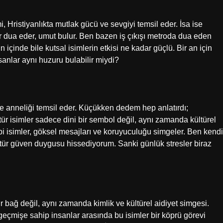
smi, Hristiyanlıkta mutlak gücü ve sevgiyi temsil eder. İsa ise
lar dua eder, umut bulur. Ben bazen iş çıkışı metroda dua eden
 içinde bile kutsal isimlerin etkisi ne kadar güçlü. Bir an için
nlar aynı huzuru bulabilir miydi?
ı ve anneliği temsil eder. Küçükken dedem hep anlatırdı;
tür isimler sadece dini bir sembol değil, aynı zamanda kültürel
gibi isimler, göksel mesajları ve koruyuculuğu simgeler. Ben kendi
tür güven duygusu hissediyorum. Sanki günlük stresler biraz
r bağ değil, aynı zamanda kimlik ve kültürel aidiyet simgesi.
ni geçmişe sahip insanlar arasında bu isimler bir köprü görevi