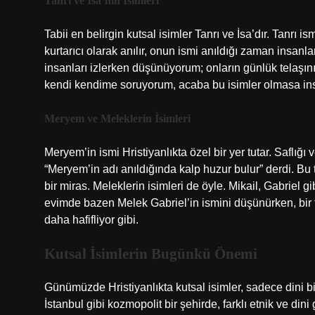
Tanrı ve İsa’nın İsimleri
Tabii en belirgin kutsal isimler Tanrı ve İsa’dır. Tanrı i
kurtarıcı olarak anılır, onun ismi anıldığı zaman insan
insanları izlerken düşünüyorum; onların günlük telaşının
kendi kendime soruyorum, acaba bu isimler olmasa insa
Meryem ve Meleklerin İsimleri
Meryem’in ismi Hristiyanlıkta özel bir yer tutar. Saflığ
“Meryem’in adı anıldığında kalp huzur bulur” derdi. Bu 
bir miras. Meleklerin isimleri de öyle. Mikail, Gabriel 
evimde bazen Melek Gabriel’in ismini düşünürken, bir 
daha hafifliyor gibi.
Kutsal İsimlerin Bugünkü Önemi
Günümüzde Hristiyanlıkta kutsal isimler, sadece dini bi
İstanbul gibi kozmopolit bir şehirde, farklı etnik ve di