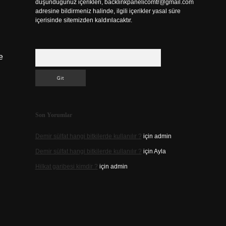
düşündüğünüz içerikleri,
backlinkpanelicomtr@gmail.com
adresine bildirmeniz halinde, ilgili içerikler yasal süre
içerisinde sitemizden kaldırılacaktır.
Arama
e
Son Yorumlar
Demir sülfat hangi bitkilerde kullanılır ?
için
admin
Demir sülfat hangi bitkilerde kullanılır ?
için
Ayla
Hilkat garibesi kimdir ?
için
admin