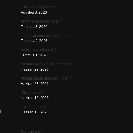
500 Euro kaç gramdır ?
Ağustos 3, 2026
Anew nedir ne işe yarar ?
Temmuz 3, 2026
Teknik alüminyum maaşları ne kadar ?
Temmuz 2, 2026
Amber taşı pahalı mı ?
Temmuz 1, 2026
Alüminyum folyo ısıyı azaltır mı ?
Haziran 29, 2026
Alüminyumun diğer ismi nedir ?
Haziran 23, 2026
Altın ısıtır mı ?
Haziran 19, 2026
Yusuf ne demek ?
l
Haziran 18, 2026
Son yorumlar