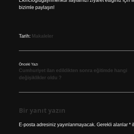
Ekincioglugayrimenkul sayfamızı ziyaret ettiğiniz için 
bizimle paylaşın!
Tarih:
Makaleler
Önceki Yazı
Cumhuriyet ilan edildikten sonra eğitimde hangi
değişiklikler oldu ?
Bir yanıt yazın
E-posta adresiniz yayınlanmayacak.
Gerekli alanlar
*
i