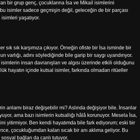
n bir grup genç, çocuklarına İsa ve Mikail isimlerini
 isimler sadece geçmişin değil, geleceğin de bir parçası
 isimleri yaşatıyor.
 sık sık karşımıza çıkıyor. Örneğin ofiste bir İsa isminde bir
n varlığı, adını söylediğinde bile garip bir saygı uyandırıyor.
simlerin insan davranışları ve algısı üzerinde etkili olduğunu
k hayatın içinde kutsal isimler, farkında olmadan ritüeller
rin anlamı biraz değişebilir mi? Aslında değişiyor bile. İnsanlar
oyuyor, ama bazı isimlerin kutsallığı hâlâ korunuyor. Mesela İsa,
ini yitirmiyor. Ben kendi hayatımda bile fark ediyorum; eski bir
ce, çocukluğumdan kalan sıcak bir anı aklıma geliyor. Bu
 sosyal bağları da canlı tutuyor.