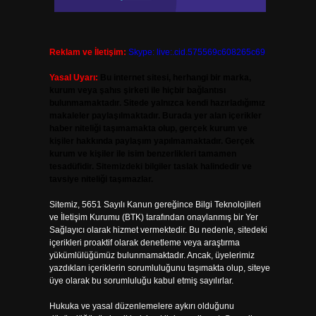
Reklam ve İletişim:
Skype: live:.cid.575569c608265c69
Yasal Uyarı:
Bu internet sitesi, herhangi bir marka,
kurum veya şahıs şirketi ile hiçbir bağlantısı
bulunmamaktadır. Sitede yalnızca kendi hazırladığımız
makaleler paylaşılmaktadır. Burada yer alan içerikler
haber niteliği taşımamakta olup, gerçek kurum ve
kişiler hakkında paylaşım yapılmamaktadır. Gerçek
kurum ve kişiler ile isim benzerlikleri tamamen
tesadüfidir. Sitemizdeki bilgiler taslak halindedir ve
tavsiye niteliği taşımazlar.
Sitemiz, 5651 Sayılı Kanun gereğince Bilgi Teknolojileri
ve İletişim Kurumu (BTK) tarafından onaylanmış bir Yer
Sağlayıcı olarak hizmet vermektedir. Bu nedenle, sitedeki
içerikleri proaktif olarak denetleme veya araştırma
yükümlülüğümüz bulunmamaktadır. Ancak, üyelerimiz
yazdıkları içeriklerin sorumluluğunu taşımakta olup, siteye
üye olarak bu sorumluluğu kabul etmiş sayılırlar.
Hukuka ve yasal düzenlemelere aykırı olduğunu