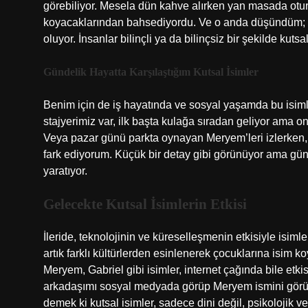
görebiliyor. Mesela dün kahve alırken yan masada otura
koyacaklarından bahsediyordu. Ve o anda düşündüm; bu
oluyor. İnsanlar bilinçli ya da bilinçsiz bir şekilde kutsal
Gündelik Hayatta Karşılaştığım Kutsal İsimler
Benim için de iş hayatında ve sosyal yaşamda bu isimler
stajyerimiz var, ilk başta kulağa sıradan geliyor ama onu
Veya pazar günü parkta oynayan Meryem’leri izlerken, i
fark ediyorum. Küçük bir detay gibi görünüyor ama günlü
yaratıyor.
Gelecekte Kutsal İsimlerin Etkisi
İleride, teknolojinin ve küreselleşmenin etkisiyle isimle
artık farklı kültürlerden esinlenerek çocuklarına isim k
Meryem, Gabriel gibi isimler, internet çağında bile etkis
arkadaşımı sosyal medyada görüp Meryem ismini görün
demek ki kutsal isimler, sadece dini değil, psikolojik ve