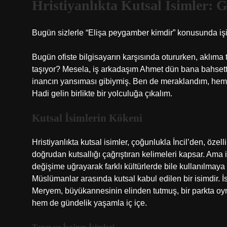
Hristiyanlıkta Kutsal İsimler:
Bugün sizlerle “Elişa peygamber kimdir” konusunda işin
Bugün ofiste bilgisayarın karşısında otururken, aklıma ta
taşıyor? Mesela, iş arkadaşım Ahmet dün bana bahsetti, Hr
inancın yansıması gibiymiş. Ben de meraklandım, he
Hadi gelin birlikte bir yolculuğa çıkalım.
Kutsal İsimlerin Kökeni
Hristiyanlıkta kutsal isimler, çoğunlukla İncil’den, özell
doğrudan kutsallığı çağrıştıran kelimeleri kapsar. Ama i
değişime uğrayarak farklı kültürlerde bile kullanılma
Müslümanlar arasında kutsal kabul edilen bir isimdir.
Meryem, büyükannesinin elinden tutmuş, bir parkta oynu
hem de gündelik yaşamla iç içe.