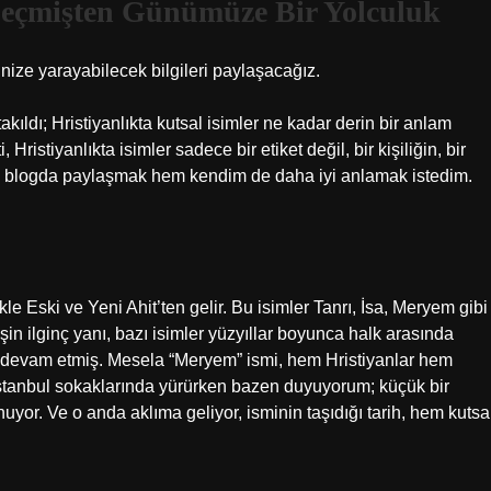
 Geçmişten Günümüze Bir Yolculuk
ize yarayabilecek bilgileri paylaşacağız.
kıldı; Hristiyanlıkta kutsal isimler ne kadar derin bir anlam
istiyanlıkta isimler sadece bir etiket değil, bir kişiliğin, bir
m blogda paylaşmak hem kendim de daha iyi anlamak istedim.
ikle Eski ve Yeni Ahit’ten gelir. Bu isimler Tanrı, İsa, Meryem gibi
şin ilginç yanı, bazı isimler yüzyıllar boyunca halk arasında
ya devam etmiş. Mesela “Meryem” ismi, hem Hristiyanlar hem
 İstanbul sokaklarında yürürken bazen duyuyorum; küçük bir
yor. Ve o anda aklıma geliyor, isminin taşıdığı tarih, hem kutsa