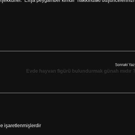
teşekkürler. “Elişa peygamber kimdir” hakkındaki düşüncelerinizi
Sonraki Yaz
Evde hayvan figürü bulundurmak günah mıdır 
le işaretlenmişlerdir