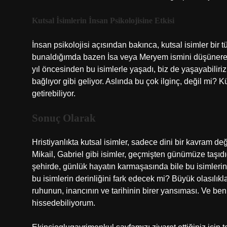
Kutsal İsimlerin İnsan Psikolojisine Etkisi
İnsan psikolojisi açısından bakınca, kutsal isimler bir 
bunaldığımda bazen İsa veya Meryem ismini düşünerek 
yıl öncesinden bu isimlerle yaşadı, biz de yaşayabiliriz
bağlıyor gibi geliyor. Aslında bu çok ilginç, değil mi? 
getirebiliyor.
Sonuç Olarak
Hristiyanlıkta kutsal isimler, sadece dini bir kavram deği
Mikail, Gabriel gibi isimler, geçmişten günümüze taşıdı
şehirde, günlük hayatın karmaşasında bile bu isimlerin
bu isimlerin derinliğini fark edecek mi? Büyük olasılıkl
ruhunun, inancının ve tarihinin birer yansıması. Ve ben
hissedebiliyorum.