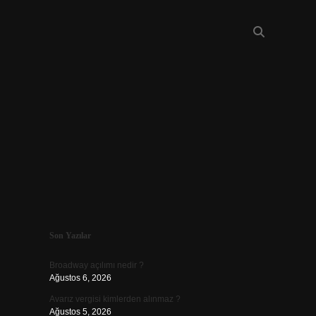
Sidebar
Son Yazılar
piabellacas
Broadway açılımı nedir ?
Ağustos 6, 2026
Avarız vergisi kimlerden alınmaz ?
Ağustos 5, 2026