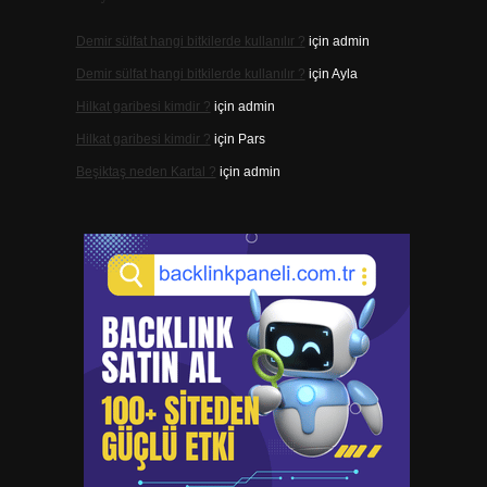
Demir sülfat hangi bitkilerde kullanılır ?
için
admin
Demir sülfat hangi bitkilerde kullanılır ?
için
Ayla
Hilkat garibesi kimdir ?
için
admin
Hilkat garibesi kimdir ?
için
Pars
Beşiktaş neden Kartal ?
için
admin