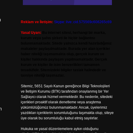
n
Reklam ve İletişim:
Skype: live:.cid.575569c608265c69
Yasal Uyarı:
Bu internet sitesi, herhangi bir marka,
kurum veya şahıs şirketi ile hiçbir bağlantısı
bulunmamaktadır. Sitede yalnızca kendi hazırladığımız
makaleler paylaşılmaktadır. Burada yer alan içerikler
haber niteliği taşımamakta olup, gerçek kurum ve
kişiler hakkında paylaşım yapılmamaktadır. Gerçek
kurum ve kişiler ile isim benzerlikleri tamamen
tesadüfidir. Sitemizdeki bilgiler taslak halindedir ve
tavsiye niteliği taşımazlar.
Sitemiz, 5651 Sayılı Kanun gereğince Bilgi Teknolojileri
ve İletişim Kurumu (BTK) tarafından onaylanmış bir Yer
Sağlayıcı olarak hizmet vermektedir. Bu nedenle, sitedeki
içerikleri proaktif olarak denetleme veya araştırma
yükümlülüğümüz bulunmamaktadır. Ancak, üyelerimiz
n
yazdıkları içeriklerin sorumluluğunu taşımakta olup, siteye
üye olarak bu sorumluluğu kabul etmiş sayılırlar.
Hukuka ve yasal düzenlemelere aykırı olduğunu