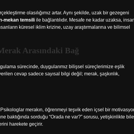
çekleştirme olasılığımız artar. Aynı şekilde, uzak bir gezegeni
-mekan temsili
ile bağlantılıdır. Mesafe ne kadar uzaksa, insa
anların küresel iklim krizine, uzay araştırmalarına ve bilimsel
 Merak Arasındaki Bağ
rgulama sürecinde, duygularımız bilişsel süreçlerimize eşlik
ilen cevap sadece sayısal bilgi değil; merak, şaşkınlık,
Psikologlar merakın, öğrenmeyi teşvik eden içsel bir motivasyo
e baktığında sorduğu “Orada ne var?” sorusu, yetişkinlikte bile
rini harekete geçirir.