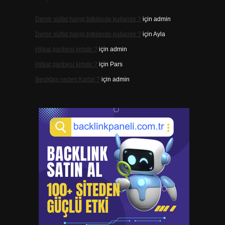
Demir sülfat hangi bitkilerde kullanılır ?
için
admin
Demir sülfat hangi bitkilerde kullanılır ?
için
Ayla
Hilkat garibesi kimdir ?
için
admin
Hilkat garibesi kimdir ?
için
Pars
Beşiktaş neden Kartal ?
için
admin