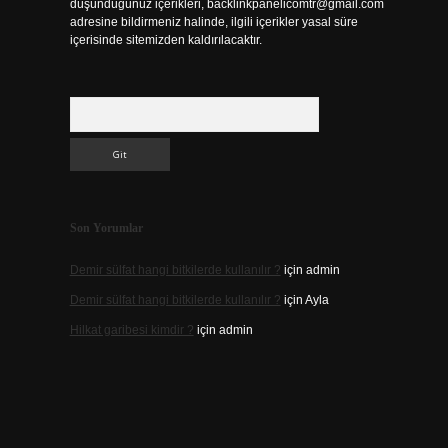
düşündüğünüz içerikleri,
backlinkpanelicomtr@gmail.com
adresine bildirmeniz halinde, ilgili içerikler yasal süre
içerisinde sitemizden kaldırılacaktır.
Arama
Son Yorumlar
Demir sülfat hangi bitkilerde kullanılır ?
için
admin
Demir sülfat hangi bitkilerde kullanılır ?
için
Ayla
Hilkat garibesi kimdir ?
için
admin