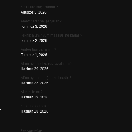
500 Euro kaç gramdır ?
Ağustos 3, 2026
Anew nedir ne işe yarar ?
Temmuz 3, 2026
Teknik alüminyum maaşları ne kadar ?
Temmuz 2, 2026
Amber taşı pahalı mı ?
Temmuz 1, 2026
Alüminyum folyo ısıyı azaltır mı ?
Haziran 29, 2026
Alüminyumun diğer ismi nedir ?
Haziran 23, 2026
Altın ısıtır mı ?
Haziran 19, 2026
Yusuf ne demek ?
n
Haziran 18, 2026
Son yorumlar