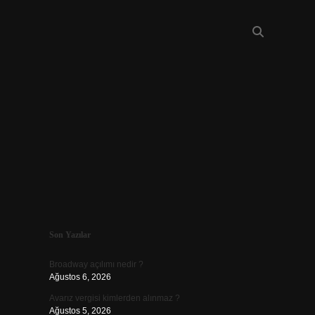
Sidebar
Son Yazılar
piabellacasin
Broadway açılımı nedir ?
Ağustos 6, 2026
Avarız vergisi kimlerden alınmaz ?
Ağustos 5, 2026