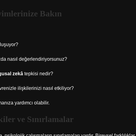
imlerinize Bakın
oluşuyor?
ızda nasıl değerlendiriyorsunuz?
usal zekâ
tepkisi nedir?
enizle ilişkilerinizi nasıl etkiliyor?
manıza yardımcı olabilir.
kiler ve Sınırlamalar
psikolojik çalışmaların sınırlamaları vardır. Bireysel farklılıklar,