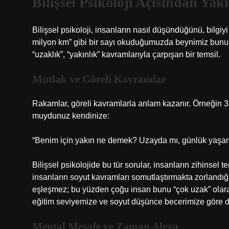
Bilişsel Psikoloji Açısından Ya
Bilişsel psikoloji, insanların nasıl düşündüğünü, bilgiyi 
milyon km” gibi bir sayı okuduğumuzda beynimiz bunu n
“uzaklık”, “yakınlık” kavramlarıyla çarpışan bir temsil.
Mutlak ve Göreli Kavramlar
Rakamlar, göreli kavramlarla anlam kazanır. Örneğin 3
muydunuz kendinize:
“Benim için yakın ne demek? Uzayda mı, günlük yaşa
Bilişsel psikolojide bu tür sorular, insanların zihinsel t
insanların soyut kavramları somutlaştırmakta zorlandı
eşleşmez; bu yüzden çoğu insan bunu “çok uzak” olara
eğitim seviyemize ve soyut düşünce becerimize göre de
Mental Mesafe ve Zaman Algısı