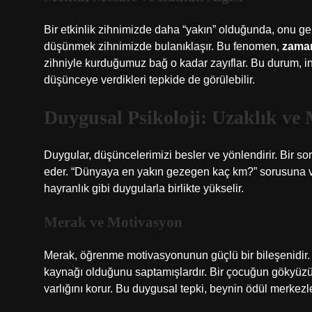
Bir etkinlik zihnimizde daha “yakın” olduğunda, onu ger
düşünmek zihnimizde bulanıklaşır. Bu fenomen,
zaman
zihniyle kurduğumuz bağ o kadar zayıflar. Bu durum, ins
düşünceye verdikleri tepkide de görülebilir.
Duygusal Psikoloji: Uzaklık ve
Duygular, düşüncelerimizi besler ve yönlendirir. Bir so
eder. “Dünyaya en yakın gezegen kaç km?” sorusuna ver
hayranlık gibi duygularla birlikte yükselir.
Merak ve Motivasyon
Merak, öğrenme motivasyonunun güçlü bir bileşenidir. 
kaynağı olduğunu saptamışlardır. Bir çocuğun gökyüzün
varlığını korur. Bu duygusal tepki, beynin ödül merkezle