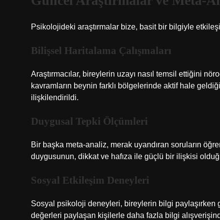
Güncel Araştırmalar ve Meta-An
Psikolojideki araştırmalar bize, basit bir bilgiyle etkile
Bilişsel Haritalama Çalışmaları
Araştırmacılar, bireylerin uzayı nasıl temsil ettiğini nö
kavramların beynin farklı bölgelerinde aktif hale geldiğ
ilişkilendirildi.
Duygusal Tepki Ölçümleri
Bir başka meta-analiz, merak uyandıran soruların öğren
duygusunun, dikkat ve hafıza ile güçlü bir ilişkisi olduğ
Sosyal Etkileşim Deneyleri
Sosyal psikoloji deneyleri, bireylerin bilgi paylaşırken g
değerleri paylaşan kişilerle daha fazla bilgi alışverişi