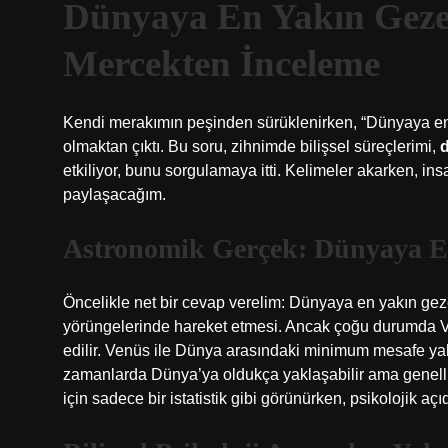
Dünyaya En Yakın Geze
Mercekten İnceleme
Kendi merakımın peşinden sürüklenirken, “Dünyaya en
olmaktan çıktı. Bu soru, zihnimde bilişsel süreçlerimi,
etkiliyor, bunu sorgulamaya itti. Kelimeler akarken, insa
paylaşacağım.
Astronomik Gerçek: Dünyaya 
Öncelikle net bir cevap verelim: Dünyaya en yakın ge
yörüngelerinde hareket etmesi. Ancak çoğu durumda 
edilir. Venüs ile Dünya arasındaki minimum mesafe yak
zamanlarda Dünya’ya oldukça yaklaşabilir ama genellik
için sadece bir istatistik gibi görünürken, psikolojik a