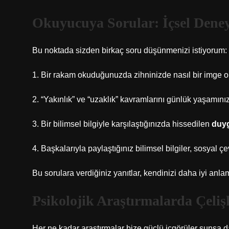
Okuyucuya Sorular: İçsel Deney
Bu noktada sizden birkaç soru düşünmenizi istiyorum:
1. Bir rakam okuduğunuzda zihninizde nasıl bir imge 
2. “Yakınlık” ve “uzaklık” kavramlarını günlük yaşamın
3. Bir bilimsel bilgiyle karşılaştığınızda hissedilen
duyg
4. Başkalarıyla paylaştığınız bilimsel bilgiler, sosyal çevr
Bu sorulara verdiğiniz yanıtlar, kendinizi daha iyi anla
Psikolojik Araştırmalarda Çeliş
Her ne kadar araştırmalar bize güçlü içgörüler sunsa da, 