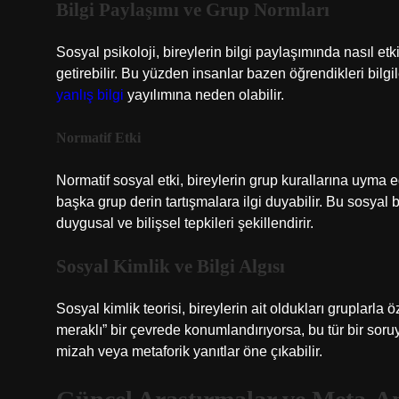
Bilgi Paylaşımı ve Grup Normları
Sosyal psikoloji, bireylerin bilgi paylaşımında nasıl etki
getirebilir. Bu yüzden insanlar bazen öğrendikleri bilg
yanlış bilgi
yayılımına neden olabilir.
Normatif Etki
Normatif sosyal etki, bireylerin grup kurallarına uyma eği
başka grup derin tartışmalara ilgi duyabilir. Bu sosyal 
duygusal ve bilişsel tepkileri şekillendirir.
Sosyal Kimlik ve Bilgi Algısı
Sosyal kimlik teorisi, bireylerin ait oldukları gruplarla 
meraklı” bir çevrede konumlandırıyorsa, bu tür bir soruy
mizah veya metaforik yanıtlar öne çıkabilir.