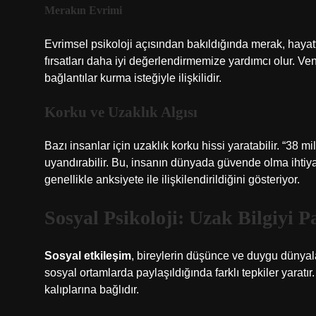
Merakın Evrimi
Evrimsel psikoloji açısından bakıldığında merak, hayatta
fırsatları daha iyi değerlendirmemize yardımcı olur. Ve
bağlantılar kurma isteğiyle ilişkilidir.
Korku ve Uzaklık Algısı
Bazı insanlar için uzaklık korku hissi yaratabilir. “38 m
uyandırabilir. Bu, insanın dünyada güvende olma ihtiya
genellikle anksiyete ile ilişkilendirildiğini gösteriyor.
Sosyal Psikoloji: Uzak Bilgiyi 
Sosyal etkileşim
, bireylerin düşünce ve duygu dünyal
sosyal ortamlarda paylaşıldığında farklı tepkiler yaratır
kalıplarına bağlıdır.