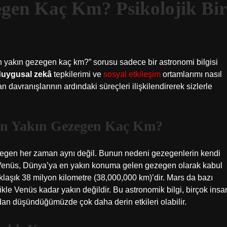
gen Kaç Km? Psikolojik Bir
 yakın gezegen kaç km?” sorusu sadece bir astronomi bilgisi
duygusal zekâ
tepkilerimi ve
sosyal etkileşim
ortamlarımı nasıl
n davranışlarının ardındaki süreçleri ilişkilendirerek sizlerle
En Yakın Gezegen Kaç Km?
zegen her zaman aynı değil. Bunun nedeni gezegenlerin kendi
Venüs, Dünya’ya en yakın konuma gelen gezegen olarak kabul
laşık 38 milyon kilometre (38,000,000 km)’dir. Mars da bazı
le Venüs kadar yakın değildir. Bu astronomik bilgi, birçok insa
çıdan düşündüğümüzde çok daha derin etkileri olabilir.