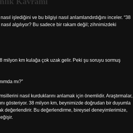
kınlık Kavramı
nasıl işlediğini ve bu bilgiyi nasıl anlamlandırdığını inceler. “38
asıl algılıyor? Bu sadece bir rakam değil; zihnimizdeki
8 milyon km kulağa çok uzak gelir. Peki şu soruyu sormuş
mımda mı?”
emsillerini nasıl kurduklarını anlamak için önemlidir. Araştırmalar,
ğını gösteriyor. 38 milyon km, beynimizde doğrudan bir duyumla
k değerlendirir. Bu değerlendirme, bireysel deneyimlerimize,
ğişir.