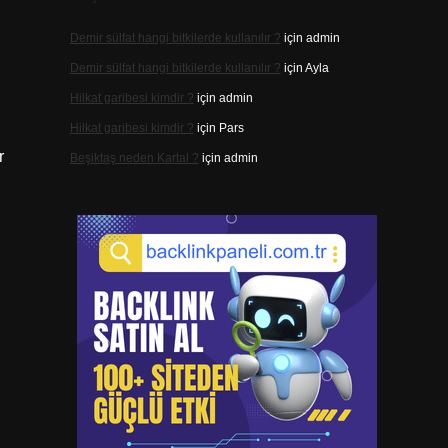
Demir sülfat hangi bitkilerde kullanılır ?
için
admin
Demir sülfat hangi bitkilerde kullanılır ?
için
Ayla
Hilkat garibesi kimdir ?
için
admin
Hilkat garibesi kimdir ?
için
Pars
r
Beşiktaş neden Kartal ?
için
admin