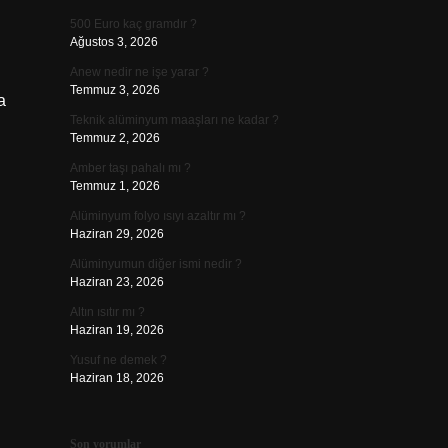
500 Euro kaç gramdır ?
Ağustos 3, 2026
Anew nedir ne işe yarar ?
Temmuz 3, 2026
a
Teknik alüminyum maaşları ne kadar ?
Temmuz 2, 2026
Amber taşı pahalı mı ?
Temmuz 1, 2026
Alüminyum folyo ısıyı azaltır mı ?
Haziran 29, 2026
Alüminyumun diğer ismi nedir ?
Haziran 23, 2026
Altın ısıtır mı ?
Haziran 19, 2026
Yusuf ne demek ?
Haziran 18, 2026
Son yorumlar