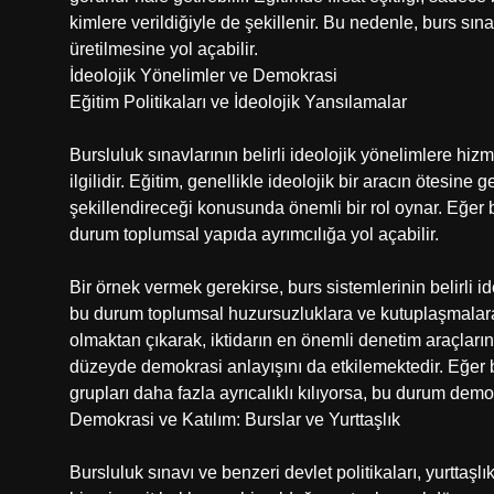
kimlere verildiğiyle de şekillenir. Bu nedenle, burs sına
üretilmesine yol açabilir.
İdeolojik Yönelimler ve Demokrasi
Eğitim Politikaları ve İdeolojik Yansılamalar
Bursluluk sınavlarının belirli ideolojik yönelimlere hizme
ilgilidir. Eğitim, genellikle ideolojik bir aracın ötesin
şekillendireceği konusunda önemli bir rol oynar. Eğer bur
durum toplumsal yapıda ayrımcılığa yol açabilir.
Bir örnek vermek gerekirse, burs sistemlerinin belirli i
bu durum toplumsal huzursuzluklara ve kutuplaşmalara n
olmaktan çıkarak, iktidarın en önemli denetim araçların
düzeyde demokrasi anlayışını da etkilemektedir. Eğer bu
grupları daha fazla ayrıcalıklı kılıyorsa, bu durum demo
Demokrasi ve Katılım: Burslar ve Yurttaşlık
Bursluluk sınavı ve benzeri devlet politikaları, yurttaşl