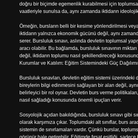
doğru bir biçimde egemenlik kurabilmesi için toplumsal 
vaatleriyle sunulsa da, aynı zamanda iktidarın ideolojik 
Örneğin, bursların belli bir kesime yönlendirilmesi veya
iktidarın yalnızca ekonomik gücünü değil, aynı zamand
serer. Bursluluk sınavı, aslında devletin toplumsal yapı
aracı olabilir. Bu bağlamda, bursluluk sınavının miktarı
değil, iktidarın toplumu nasıl şekillendireceği konusunda
Kurumlar ve Katılım: Eğitim Sistemindeki Güç Dağılımı
Bursluluk sınavları, devletin eğitim sistemi üzerindeki
bireylerin bilgi edinmesini sağlayan bir alan değil, ay
belirleyici bir rol oynar. Devletin burs verme politikala
nasıl sağladığı konusunda önemli ipuçları verir.
Sosyolojik açıdan bakıldığında, bursluluk sınavı gibi sına
olarak karşımıza çıkar. Toplumdaki alt sınıflar, burs ara
sistemin de sınırlamaları vardır. Çünkü burslar, toplumsa
görünür hale getirebilir. Eğitimde fırsat eşitliği, sadece