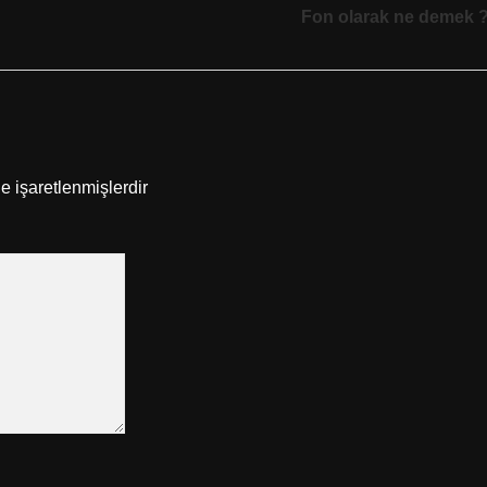
Fon olarak ne demek 
le işaretlenmişlerdir