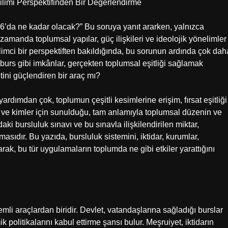
limi Perspektifinden Bir Değerlendirme
26’da ne kadar olacak?” Bu soruya yanıt ararken, yalnızca
amanda toplumsal yapılar, güç ilişkileri ve ideolojik yönelimler
imci bir perspektiften bakıldığında, bu sorunun ardında çok dah
burs gibi imkânlar, gerçekten toplumsal eşitliği sağlamak
tini güçlendiren bir araç mı?
ardımdan çok, toplumun çeşitli kesimlerine erişim, fırsat eşitliği
ıl ve kimler için sunulduğu, tam anlamıyla toplumsal düzenin ve
aki bursluluk sınavı ve bu sınavla ilişkilendirilen miktar,
asıdır. Bu yazıda, bursluluk sistemini, iktidar, kurumlar,
arak, bu tür uygulamaların toplumda ne gibi etkiler yarattığını
emli araçlardan biridir. Devlet, vatandaşlarına sağladığı burslar
 politikalarını kabul ettirme şansı bulur. Meşruiyet, iktidarın