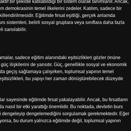
tif bir şekilde katılabildiği bir sistem olarak tanımlanır. Ancak,
 demokrasinin temel ilkelerini zedeler. Katılım, sadece bir
killendirilmesidir. Eğitimde fırsat eşitliği, gerçek anlamda
rs sistemleri, belirli sosyal gruplara veya sınıflara daha fazla
 sarsılabilir.
malar, sadece eğitim alanındaki eşitsizlikleri gözler önüne
 ilişkilerini de yansıtır. Güç, genellikle sosyal ve ekonomik
asında geçiş sağlamaya çalışırken, toplumsal yapının temel
t eşitsizlikleri, bu yapıyı her zaman dönüştürebilecek düzeyde
lar sayesinde eğitimde fırsat yakalayabilir. Ancak, bu fırsatların
a nasıl bir etki yarattığı önemlidir. Bu noktada, devletin burs
ikleri dengeleyip dengelemediğini sorgulamak gerekmektedir. Eğer
tiriyorsa, bu durum yalnızca eğitimde değil, toplumsal yapının