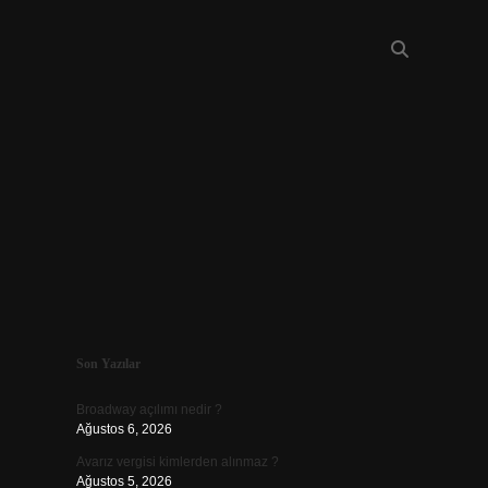
Sidebar
Son Yazılar
piabellacas
Broadway açılımı nedir ?
Ağustos 6, 2026
Avarız vergisi kimlerden alınmaz ?
Ağustos 5, 2026