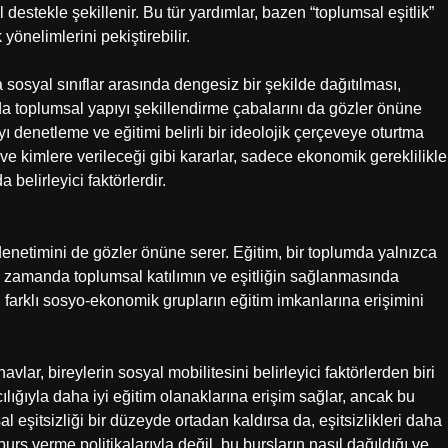
destekle şekillenir. Bu tür yardımlar, bazen “toplumsal eşitlik”
yönelimlerini pekiştirebilir.
 sosyal sınıflar arasında dengesiz bir şekilde dağıtılması,
a toplumsal yapıyı şekillendirme çabalarını da gözler önüne
yı denetleme ve eğitimi belirli bir ideolojik çerçeveye oturtma
 ve kimlere verileceği gibi kararlar, sadece ekonomik gereklilikle
 belirleyici faktörlerdir.
 denetimini de gözler önüne serer. Eğitim, bir toplumda yalnızca
nı zamanda toplumsal katılımın ve eşitliğin sağlanmasında
rı, farklı sosyo-ekonomik grupların eğitim imkanlarına erişimini
vlar, bireylerin sosyal mobilitesini belirleyici faktörlerden biri
cılığıyla daha iyi eğitim olanaklarına erişim sağlar, ancak bu
l eşitsizliği bir düzeyde ortadan kaldırsa da, eşitsizlikleri daha
 burs verme politikalarıyla değil, bu bursların nasıl dağıldığı ve