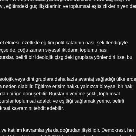
vı, eğitimdeki güç ilişkilerinin ve toplumsal eşitsizliklerin yenide
t etmesi, özellikle eğitim politikalarının nasıl şekillendiğiyle
e geçse de, çoğu zaman siyasal iktidarın toplumu nasıl
slar, belirli bir ideolojik çizgideki gruplara yönlendirilirse, bu
deolojik veya dini gruplara daha fazla avantaj sağladığı ülkelerde
eden olabilir. Eğitime erişim hakkı, yalnızca bireysel bir hak
dan birine dönüşebilir. Bursların verilme şekli, toplumsal
rslar toplumsal adaleti ve eşitliği sağlamak yerine, belirli
krasi kavramını tehdit edebilir.
ık ve katılım kavramlarıyla da doğrudan ilişkilidir. Demokrasi, her