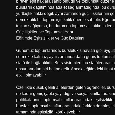
bireyin eşit haklara sahip olduğu ve toplumsal düzene ak
bursların dağıtımında adalet sağlanmadığında, bu durum
yurttaşlık hakkı değil, aynı zamanda güç ilişkilerinin şe
demokratik bir toplum için kritik öneme sahiptir. Eğer bu
imkan sağlıyorsa, bu durumda toplumsal katılımın temeli
Güç İlişkileri ve Toplumsal Yapı
Eğitimde Eşitsizlikler ve Güç Dağılımı
Günümüz toplumlarında, bursluluk sınavları gibi uygula
sermekle kalmaz, aynı zamanda daha geniş toplumsal güç
statü ile bağlantılıdır. Burs sistemleri, bu statüler ar
unsurlarından biri haline gelir. Ancak, eğitimdeki fırsa
etkili olmayabilir.
Özellikle düşük gelirli ailelerden gelen öğrenciler, burs
ne kadar geniş çapta yayıldığı ve sosyal sınıflar arasınd
politikalarının, toplumsal sınıflar arasındaki eşitsizl
burslar, toplumsal sınıflar arasındaki farkları derinleş
tamamında eşitsizliği körükleyebilir.