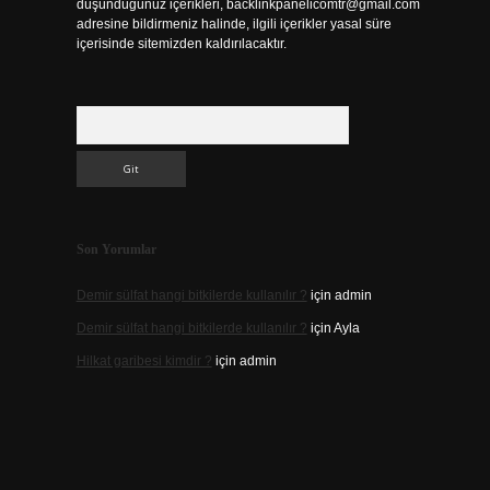
düşündüğünüz içerikleri,
backlinkpanelicomtr@gmail.com
adresine bildirmeniz halinde, ilgili içerikler yasal süre
içerisinde sitemizden kaldırılacaktır.
Arama
Son Yorumlar
Demir sülfat hangi bitkilerde kullanılır ?
için
admin
Demir sülfat hangi bitkilerde kullanılır ?
için
Ayla
Hilkat garibesi kimdir ?
için
admin