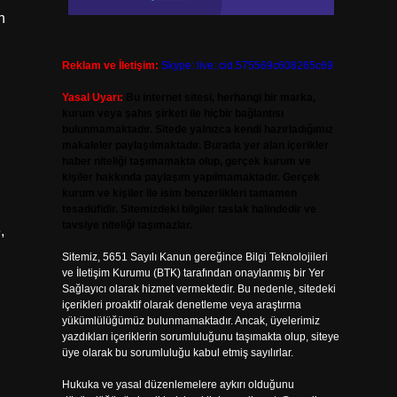
n
Reklam ve İletişim:
Skype: live:.cid.575569c608265c69
Yasal Uyarı:
Bu internet sitesi, herhangi bir marka,
kurum veya şahıs şirketi ile hiçbir bağlantısı
bulunmamaktadır. Sitede yalnızca kendi hazırladığımız
makaleler paylaşılmaktadır. Burada yer alan içerikler
haber niteliği taşımamakta olup, gerçek kurum ve
kişiler hakkında paylaşım yapılmamaktadır. Gerçek
kurum ve kişiler ile isim benzerlikleri tamamen
tesadüfidir. Sitemizdeki bilgiler taslak halindedir ve
tavsiye niteliği taşımazlar.
,
Sitemiz, 5651 Sayılı Kanun gereğince Bilgi Teknolojileri
ve İletişim Kurumu (BTK) tarafından onaylanmış bir Yer
Sağlayıcı olarak hizmet vermektedir. Bu nedenle, sitedeki
içerikleri proaktif olarak denetleme veya araştırma
yükümlülüğümüz bulunmamaktadır. Ancak, üyelerimiz
yazdıkları içeriklerin sorumluluğunu taşımakta olup, siteye
üye olarak bu sorumluluğu kabul etmiş sayılırlar.
Hukuka ve yasal düzenlemelere aykırı olduğunu