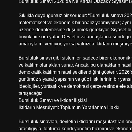
Bursluluk Sınavı 2026’da Ne Kadar Olacak? Siyaset Bi
Sıklıkla duyduğumuz bir sorudur: “Bursluluk sınavı 20
matematiksel ve ekonomik bir analiz yapmıyoruz; aynı z
üzerine derinlemesine düşünmek gerekiyor. Siyaset bil
büyük bir soru yatar: Devletin vatandaşlarına sunduğu 
amacıyla mı veriliyor, yoksa yalnızca iktidarın meşruiye
Bursluluk sınavı gibi sistemler, sadece birer ekonomik y
ve katılım olanakları sunar. Ancak, bu olanakların nas
demokratik katılımın nasıl şekillendiğini gösterir. 2026’d
günümüz siyasal yapısının ve güç ilişkilerinin bir yansım
ideolojiler, yurttaşlık ve demokrasi çerçevesinde ele al
tartışacağız.
Bursluluk Sınavı ve İktidar İlişkisi
İktidarın Meşruiyeti: Toplumun Yararlanma Hakkı
Bursluluk sınavları, devletin iktidarını meşrulaştıran ön
aracılığıyla, topluma kendi yönetim biçimini ve ekonomik