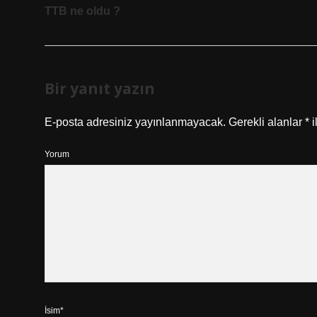
TTB ne oldu ?
Bir yanıt yazın
E-posta adresiniz yayınlanmayacak.
Gerekli alanlar
*
i
Yorum
İsim*