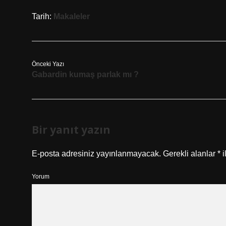
Tarih:
Makaleler
Önceki Yazı
Gabardin kumaş parlak mı ?
Bir yanıt yazın
E-posta adresiniz yayınlanmayacak.
Gerekli alanlar
*
i
Yorum