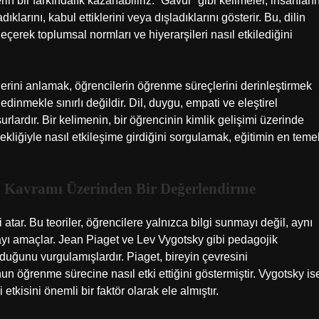
in bir farkındalık kazanabiliriz. “Gavur” gibi kelimeler, insanları
ladıklarını, kabul ettiklerini veya dışladıklarını gösterir. Bu, dilin
eçerek toplumsal normları ve hiyerarşileri nasıl etkilediğini
ilerini anlamak, öğrencilerin öğrenme süreçlerini derinleştirmek
inmekle sınırlı değildir. Dil, duygu, empati ve eleştirel
rlardır. Bir kelimenin, bir öğrencinin kimlik gelişimi üzerinde
kliğiyle nasıl etkileşime girdiğini sorgulamak, eğitimin en teme
” Kavramı Üzerinden Bir Değerlendirme
 atar. Bu teoriler, öğrencilere yalnızca bilgi sunmayı değil, aynı
yı amaçlar. Jean Piaget ve Lev Vygotsky gibi pedagojik
lduğunu vurgulamışlardır. Piaget, bireyin çevresini
n öğrenme sürecine nasıl etki ettiğini göstermiştir. Vygotsky is
tkisini önemli bir faktör olarak ele almıştır.