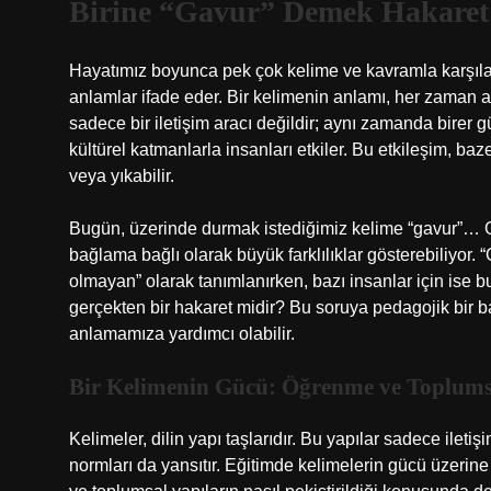
Birine “Gavur” Demek Hakaret 
Hayatımız boyunca pek çok kelime ve kavramla karşılaşır
anlamlar ifade eder. Bir kelimenin anlamı, her zaman a
sadece bir iletişim aracı değildir; aynı zamanda birer 
kültürel katmanlarla insanları etkiler. Bu etkileşim, baz
veya yıkabilir.
Bugün, üzerinde durmak istediğimiz kelime “gavur”… G
bağlama bağlı olarak büyük farklılıklar gösterebiliyor.
olmayan” olarak tanımlanırken, bazı insanlar için ise bu
gerçekten bir hakaret midir? Bu soruya pedagojik bir ba
anlamamıza yardımcı olabilir.
Bir Kelimenin Gücü: Öğrenme ve Toplumsa
Kelimeler, dilin yapı taşlarıdır. Bu yapılar sadece ileti
normları da yansıtır. Eğitimde kelimelerin gücü üzerine