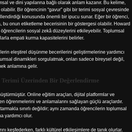
umsal ve dini yapılarına bağlı olarak anlam kazanır. Bu kelime,
olabilir. Bir öğrencinin “gavur” gibi bir terimi sosyal çevresinde
llendirdiği konusunda önemli bir ipucu sunar. Eğer bir öğrenci,
a, bu onun etiketleme becerisinin bir göstergesi olabilir. Howard
öğrencilerin sosyal zekâ düzeylerini etkileyebilir. Toplumsal
nlarla empati kurma kapasitelerini belirler.
ilerin eleştirel düşünme becerilerini geliştirmelerine yardımcı
plumsal dinamikleri sorgulatmak, onları sadece bireysel değil,
mek anlamına gelir.
 Terimi Üzerinden Bir Değerlendirme
türmüştür. Online eğitim araçları, dijital platformlar ve
erden öğrenmelerini ve anlamalarını sağlayan güçlü araçlardır.
ktarmakla sınırlı değildir; aynı zamanda öğrencilerin toplumsal
na yardımcı olur.
ını keşfederken, farklı kültürel etkileşimlere de tanık olurlar.