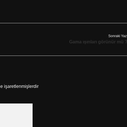
Sonraki Yaz
Gama ışınları görünür mü 
le işaretlenmişlerdir