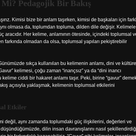
Mi? Pedagojik Bir Bakış
ız. Kimisi bize bir anlam taşırken, kimisi de başkaları için farkl
ynı olmasa da, toplumdan topluma, dilden dile değişir. Kelimele
güç aracıdır. Her kelime, anlamının ötesinde, içindeki toplumsal v
en farkında olmadan da olsa, toplumsal yapıları pekiştirebilir
ünümüzde sıkça kullanılan bu kelimenin anlamı, dini ve kültüre
 “Gavur” kelimesi, çoğu zaman “inançsız” ya da “dini inancı
 kelime ciddi bir hakaret anlamı taşır. Peki, birine “gavur” deme
kış açısıyla yaklaşmak, kelimenin toplumsal etkilerini
l Etkiler
şimi değil, aynı zamanda toplumdaki güç ilişkilerini, değerleri ve
 düşündüğümüzde, dilin insan davranışlarını nasıl şekillendirdiğ