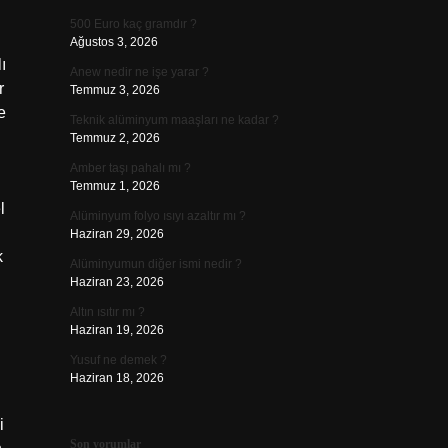
500 Euro kaç gramdır ?
Ağustos 3, 2026
ı
Anew nedir ne işe yarar ?
r
Temmuz 3, 2026
e
Teknik alüminyum maaşları ne kadar ?
Temmuz 2, 2026
Amber taşı pahalı mı ?
Temmuz 1, 2026
l
Alüminyum folyo ısıyı azaltır mı ?
Haziran 29, 2026
k
Alüminyumun diğer ismi nedir ?
Haziran 23, 2026
Altın ısıtır mı ?
Haziran 19, 2026
Yusuf ne demek ?
Haziran 18, 2026
i
Son yorumlar