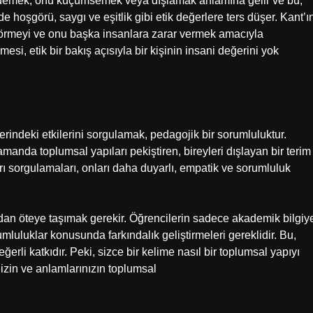
r” demek, onu küçümsemek veya dışlamak anlamına gelir ve bu,
rde hoşgörü, saygı ve eşitlik gibi etik değerlere ters düşer. Kant’ı
k görmeyi ve onu başka insanlara zarar vermek amacıyla
si, etik bir bakış açısıyla bir kişinin insani değerini yok
indeki etkilerini sorgulamak, pedagojik bir sorumluluktur.
amanda toplumsal yapıları pekiştiren, bireyleri dışlayan bir terim
rı sorgulamaları, onları daha duyarlı, empatik ve sorumluluk
dan öteye taşımak gerekir. Öğrencilerin sadece akademik bilgiy
mluluklar konusunda farkındalık geliştirmeleri gereklidir. Bu,
erli katkıdır. Peki, sizce bir kelime nasıl bir toplumsal yapıyı
nizin ve anlamlarınızın toplumsal