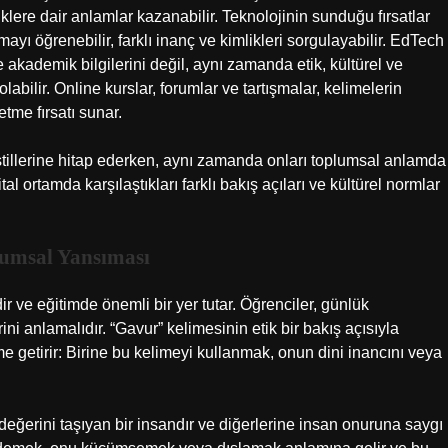
klere dair anlamlar kazanabilir. Teknolojinin sunduğu fırsatlar
yı öğrenebilir, farklı inanç ve kimlikleri sorgulayabilir. EdTech
 akademik bilgilerini değil, aynı zamanda etik, kültürel ve
labilir. Online kurslar, forumlar ve tartışmalar, kelimelerin
etme fırsatı sunar.
tillerine hitap ederken, aynı zamanda onları toplumsal anlamda
ital ortamda karşılaştıkları farklı bakış açıları ve kültürel normlar
lumsal Yansıması
dir ve eğitimde önemli bir yer tutar. Öğrenciler, günlük
ini anlamalıdır. “Gavur” kelimesinin etik bir bakış açısıyla
 getirir: Birine bu kelimeyi kullanmak, onun dini inancını veya
değerini taşıyan bir insandır ve diğerlerine insan onuruna saygı