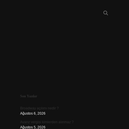
Sidebar
Son Yazılar
piabellacas
Broadway açılımı nedir ?
Ağustos 6, 2026
Avarız vergisi kimlerden alınmaz ?
Ağustos 5, 2026