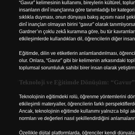
“Gavur” kelimesinin kullanımı, bireylerin kültürel, topl
insanların dinî inançlarına göre tanımladığı bir kategori 
sıklıkla duyması, onun dünyaya bakış açısını nasıl şeki
dinî inançları olmayan birini “gavur” olarak tanımlıyors
Gardner’ın çoklu zekâ kuramına göre, bu tür kavramlar 
etkileşimlerde kullandıkları dil, öğrencilerin diğer insa
Eğitimde, dilin ve etiketlerin anlamlandırılması, öğrenc
olur. Onlara, “Gavur” gibi bir kelimenin arkasındaki to
toplumsal sorumluluk sahibi birer insan olarak yetiştir
Teknoloji ve Eğitimde Dönüşüm: “Gavur”
Teknolojinin eğitimdeki rolü, öğrenme yöntemlerini dönüş
etkileşimli materyaller, öğrencilerin farklı perspektifl
Ancak, teknolojinin eğitimde kullanımı yalnızca bilgi a
normları ve değerleri nasıl şekillendirdiğini anlamaları
Özellikle dijital platformlarda, öğrenciler kendi dünyalar