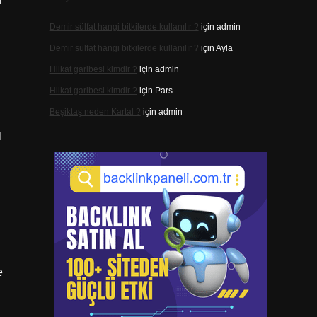
n
Demir sülfat hangi bitkilerde kullanılır ?
için
admin
Demir sülfat hangi bitkilerde kullanılır ?
için
Ayla
Hilkat garibesi kimdir ?
için
admin
Hilkat garibesi kimdir ?
için
Pars
Beşiktaş neden Kartal ?
için
admin
l
e