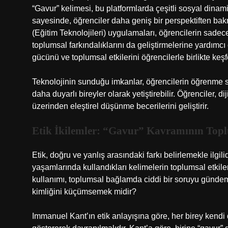
“Gavur” kelimesi, bu platformlarda çeşitli sosyal dinami
sayesinde, öğrenciler daha geniş bir perspektiften bakma
(Eğitim Teknolojileri) uygulamaları, öğrencilerin sadece
toplumsal farkındalıklarını da geliştirmelerine yardımcı o
gücünü ve toplumsal etkilerini öğrencilerle birlikte keşf
Teknolojinin sunduğu imkanlar, öğrencilerin öğrenme s
daha duyarlı bireyler olarak yetiştirebilir. Öğrenciler, dij
üzerinden eleştirel düşünme becerilerini geliştirir.
Etik İkilemler: “Gavur” Kavramının Top
Etik, doğru ve yanlış arasındaki farkı belirlemekle ilgili
yaşamlarında kullandıkları kelimelerin toplumsal etkiler
kullanımı, toplumsal bağlamda ciddi bir soruyu gündeme
kimliğini küçümsemek midir?
Immanuel Kant’ın etik anlayışına göre, her birey kendi 