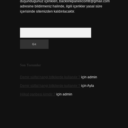
düşündüğünüz içerikleri,
backlinkpanelicomtr@gmail.com
adresine bildirmeniz halinde, ilgili içerikler yasal süre
içerisinde sitemizden kaldırılacaktır.
Arama
Son Yorumlar
Demir sülfat hangi bitkilerde kullanılır ?
için
admin
Demir sülfat hangi bitkilerde kullanılır ?
için
Ayla
Hilkat garibesi kimdir ?
için
admin