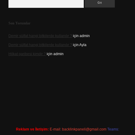
Son Yorumlar
Demir sülfat hangi bitkilerde kullanılır ?
için
admin
Demir sülfat hangi bitkilerde kullanılır ?
için
Ayla
Hilkat garibesi kimdir ?
için
admin
casino
Reklam ve İletişim:
E-mail:
backlinkpaneli@gmail.com
Teams: