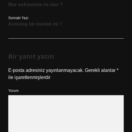
İftar sofrasında ne olur ?
Sonraki Yazı
Astrolog bir meslek mi ?
Bir yanıt yazın
E-posta adresiniz yayınlanmayacak.
Gerekli alanlar
*
ile işaretlenmişlerdir
Yorum