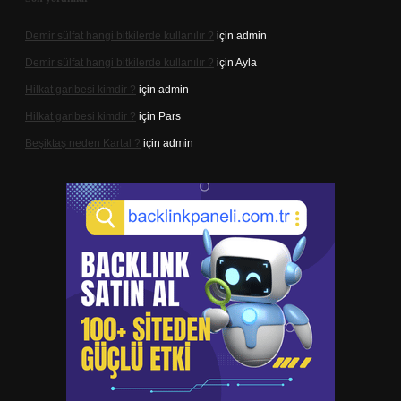
Demir sülfat hangi bitkilerde kullanılır ?
için
admin
Demir sülfat hangi bitkilerde kullanılır ?
için
Ayla
Hilkat garibesi kimdir ?
için
admin
Hilkat garibesi kimdir ?
için
Pars
Beşiktaş neden Kartal ?
için
admin