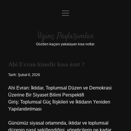
menüyü
Anasayfa
aç
Gizlilik Politikası
İlginç Paylaşımlar
Yasal Uyarı
Gözden kaçanı yakalayan kısa notlar.
Hakkımızda
Ahi Evran kimdir kısa özet ?
Tarih: Şubat 6, 2026
Ahi Evran: İktidar, Toplumsal Düzen ve Demokrasi
Üzerine Bir Siyaset Bilimi Perspektifi
Giriş: Toplumsal Güç İlişkileri ve İktidarın Yeniden
Yapılandırılması
Günümüz siyasal ortamında, iktidar ve toplumsal
düzenin nasıl şekillendiğini, yöneticilerin ne kadar