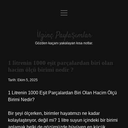
menüyü
Anasayfa
aç
Gizlilik Politikası
İlginç Paylaşımlar
Yasal Uyarı
Gözden kaçanı yakalayan kısa notlar.
Hakkımızda
1 litrenin 1000 eşit parçalardan biri olan
hacim ölçü birimi nedir ?
Tarih: Ekim 5, 2025
1 Litrenin 1000 Eşit Parçalardan Biri Olan Hacim Ölçü
Birimi Nedir?
Bir şeyi ölçerken, birimler hayatımızı ne kadar
kolaylaştırıyor, değil mi? 1 litre suyun içindeki bir birimi
anlamak belki de gözümüzde büyüyen en küçük