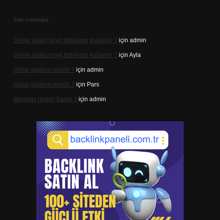
Son yorumlar
Demir sülfat hangi bitkilerde kullanılır ?
için
admin
Demir sülfat hangi bitkilerde kullanılır ?
için
Ayla
Hilkat garibesi kimdir ?
için
admin
Hilkat garibesi kimdir ?
için
Pars
Beşiktaş neden Kartal ?
için
admin