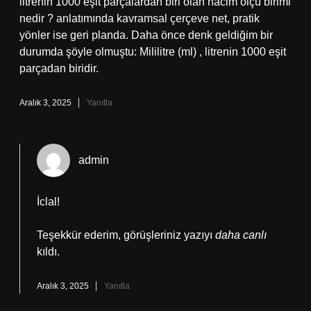
litrenin 1000 eşit parçalardan biri olan hacim ölçü birimi
nedir ? anlatımında kavramsal çerçeve net, pratik
yönler ise geri planda. Daha önce denk geldiğim bir
durumda şöyle olmuştu: Mililitre (ml) , litrenin 1000 eşit
parçadan biridir.
Aralık 3, 2025
Yanıtla
admin
İclal!
Teşekkür ederim, görüşleriniz yazıyı
daha canlı
kıldı.
Aralık 3, 2025
Yanıtla