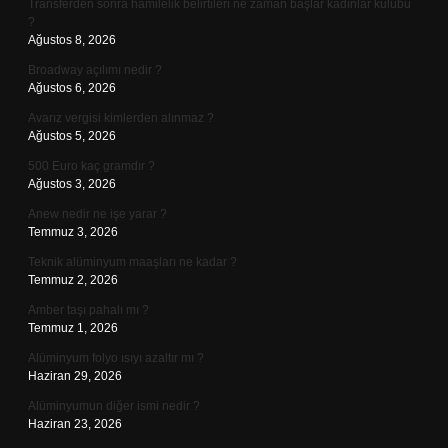
Transferden sonra hamilelik belirtileri ne zaman başlar kadınlar kulübü
?
Ağustos 8, 2026
Broadway açılımı nedir ?
Ağustos 6, 2026
Avarız vergisi kimlerden alınmaz ?
Ağustos 5, 2026
500 Euro kaç gramdır ?
Ağustos 3, 2026
Anew nedir ne işe yarar ?
Temmuz 3, 2026
Teknik alüminyum maaşları ne kadar ?
Temmuz 2, 2026
Amber taşı pahalı mı ?
Temmuz 1, 2026
Alüminyum folyo ısıyı azaltır mı ?
Haziran 29, 2026
Alüminyumun diğer ismi nedir ?
Haziran 23, 2026