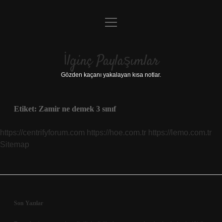
menüyü
Anasayfa
aç
Gizlilik Politikası
İlginç Paylaşımlar
Yasal Uyarı
Gözden kaçanı yakalayan kısa notlar.
Hakkımızda
Etiket:
Zamir ne demek 3 sınıf
https://centrifyforum.com
https://hoe.com.tr
https://lemo.com.tr
Sitemap
Sidebar
Son Yazılar