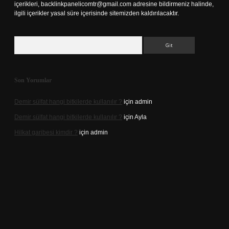
içerikleri,
backlinkpanelicomtr@gmail.com
adresine bildirmeniz halinde,
ilgili içerikler yasal süre içerisinde sitemizden kaldırılacaktır.
Arama
Son Yorumlar
Demir sülfat hangi bitkilerde kullanılır ?
için
admin
Demir sülfat hangi bitkilerde kullanılır ?
için
Ayla
Hilkat garibesi kimdir ?
için
admin
no