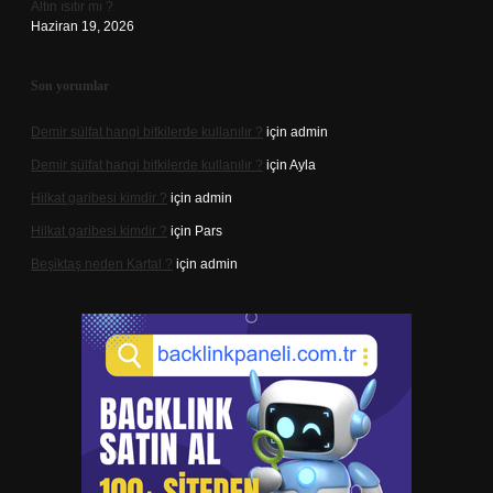
Altın ısıtır mı ?
Haziran 19, 2026
Son yorumlar
Demir sülfat hangi bitkilerde kullanılır ?
için
admin
Demir sülfat hangi bitkilerde kullanılır ?
için
Ayla
Hilkat garibesi kimdir ?
için
admin
Hilkat garibesi kimdir ?
için
Pars
Beşiktaş neden Kartal ?
için
admin