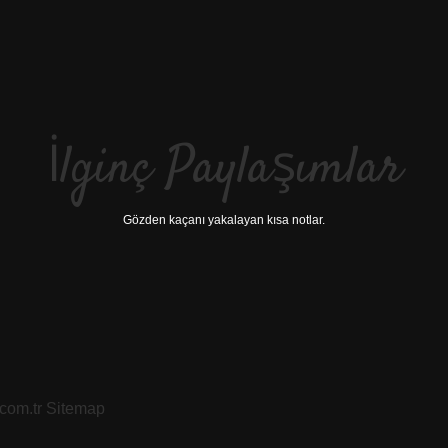
İlginç Paylaşımlar
Gözden kaçanı yakalayan kısa notlar.
.com.tr
Sitemap