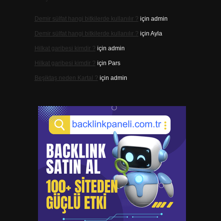
Demir sülfat hangi bitkilerde kullanılır ?
için
admin
Demir sülfat hangi bitkilerde kullanılır ?
için
Ayla
Hilkat garibesi kimdir ?
için
admin
Hilkat garibesi kimdir ?
için
Pars
Beşiktaş neden Kartal ?
için
admin