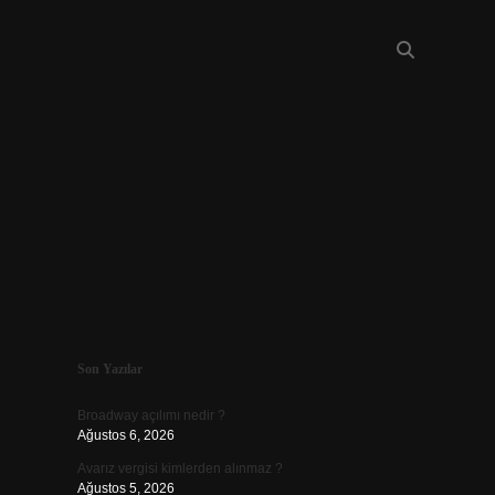
Sidebar
Son Yazılar
piabellacasino
Broadway açılımı nedir ?
Ağustos 6, 2026
Avarız vergisi kimlerden alınmaz ?
Ağustos 5, 2026