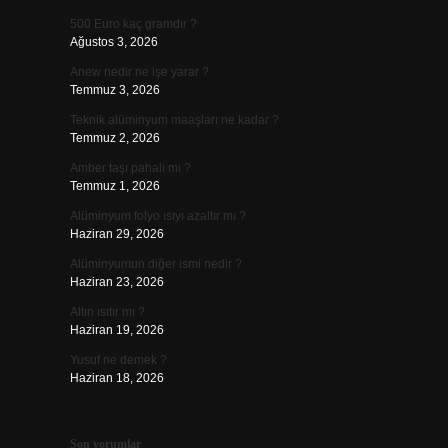
500 Euro kaç gramdır ?
Ağustos 3, 2026
Anew nedir ne işe yarar ?
Temmuz 3, 2026
Teknik alüminyum maaşları ne kadar ?
Temmuz 2, 2026
Amber taşı pahalı mı ?
Temmuz 1, 2026
Alüminyum folyo ısıyı azaltır mı ?
Haziran 29, 2026
Alüminyumun diğer ismi nedir ?
Haziran 23, 2026
Altın ısıtır mı ?
Haziran 19, 2026
Yusuf ne demek ?
Haziran 18, 2026
Son yorumlar