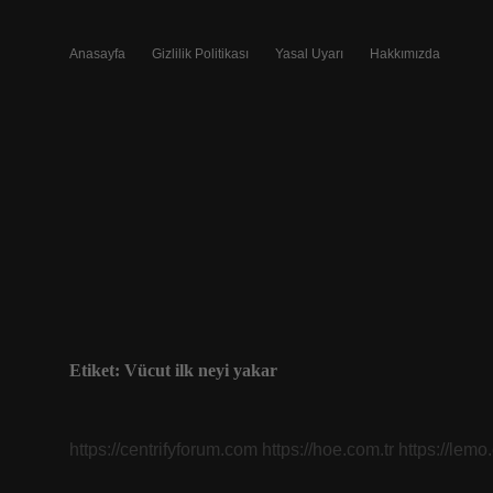
Anasayfa
Gizlilik Politikası
Yasal Uyarı
Hakkımızda
Etiket:
Vücut ilk neyi yakar
https://centrifyforum.com
https://hoe.com.tr
https://lemo