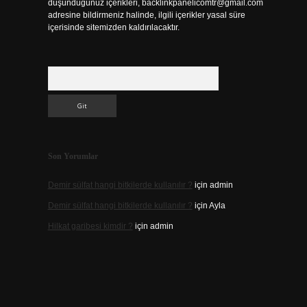
düşündüğünüz içerikleri,
backlinkpanelicomtr@gmail.com
adresine bildirmeniz halinde, ilgili içerikler yasal süre
içerisinde sitemizden kaldırılacaktır.
Arama
Son Yorumlar
Demir sülfat hangi bitkilerde kullanılır ?
için
admin
Demir sülfat hangi bitkilerde kullanılır ?
için
Ayla
Hilkat garibesi kimdir ?
için
admin