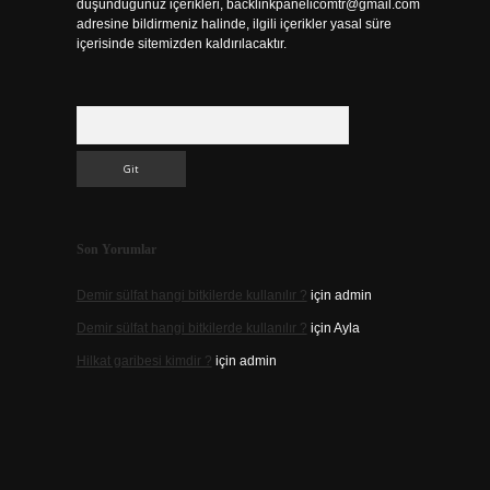
düşündüğünüz içerikleri,
backlinkpanelicomtr@gmail.com
adresine bildirmeniz halinde, ilgili içerikler yasal süre
içerisinde sitemizden kaldırılacaktır.
Arama
Son Yorumlar
Demir sülfat hangi bitkilerde kullanılır ?
için
admin
Demir sülfat hangi bitkilerde kullanılır ?
için
Ayla
Hilkat garibesi kimdir ?
için
admin