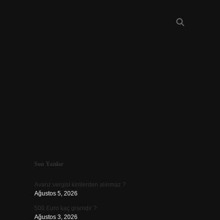
Sidebar
Son Yazılar
piabellacasino
Avarız vergisi kimlerden alınmaz ?
Ağustos 5, 2026
500 Euro kaç gramdır ?
Ağustos 3, 2026