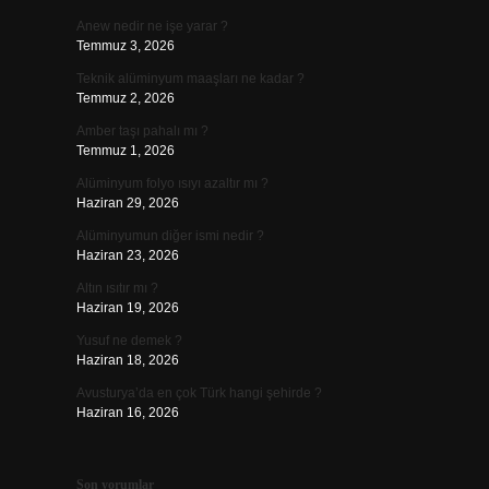
Anew nedir ne işe yarar ?
Temmuz 3, 2026
Teknik alüminyum maaşları ne kadar ?
Temmuz 2, 2026
Amber taşı pahalı mı ?
Temmuz 1, 2026
Alüminyum folyo ısıyı azaltır mı ?
Haziran 29, 2026
Alüminyumun diğer ismi nedir ?
Haziran 23, 2026
Altın ısıtır mı ?
Haziran 19, 2026
Yusuf ne demek ?
Haziran 18, 2026
Avusturya’da en çok Türk hangi şehirde ?
Haziran 16, 2026
Son yorumlar