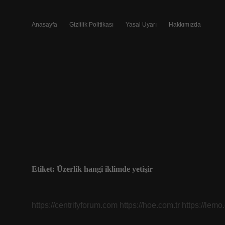
Anasayfa
Gizlilik Politikası
Yasal Uyarı
Hakkımızda
Etiket:
Üzerlik hangi iklimde yetişir
https://centrifyforum.com
https://hoe.com.tr
https://lemo