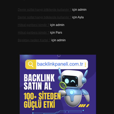
Demir sülfat hangi bitkilerde kullanılır ?
için
admin
Demir sülfat hangi bitkilerde kullanılır ?
için
Ayla
Hilkat garibesi kimdir ?
için
admin
Hilkat garibesi kimdir ?
için
Pars
Beşiktaş neden Kartal ?
için
admin