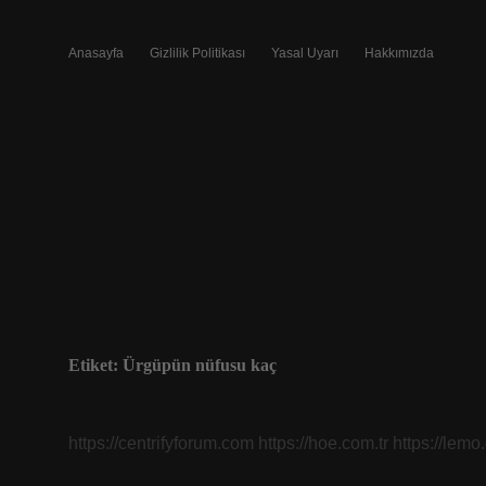
Anasayfa
Gizlilik Politikası
Yasal Uyarı
Hakkımızda
Etiket:
Ürgüpün nüfusu kaç
https://centrifyforum.com
https://hoe.com.tr
https://lemo