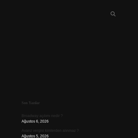
Sidebar
Son Yazılar
piabellacasino
Broadway açılımı nedir ?
Ağustos 6, 2026
Avarız vergisi kimlerden alınmaz ?
Ağustos 5, 2026