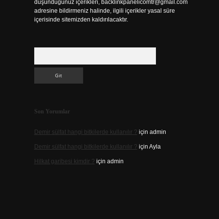
düşündüğünüz içerikleri,
backlinkpanelicomtr@gmail.com
adresine bildirmeniz halinde, ilgili içerikler yasal süre
içerisinde sitemizden kaldırılacaktır.
Arama
Son Yorumlar
Demir sülfat hangi bitkilerde kullanılır ?
için
admin
Demir sülfat hangi bitkilerde kullanılır ?
için
Ayla
Hilkat garibesi kimdir ?
için
admin