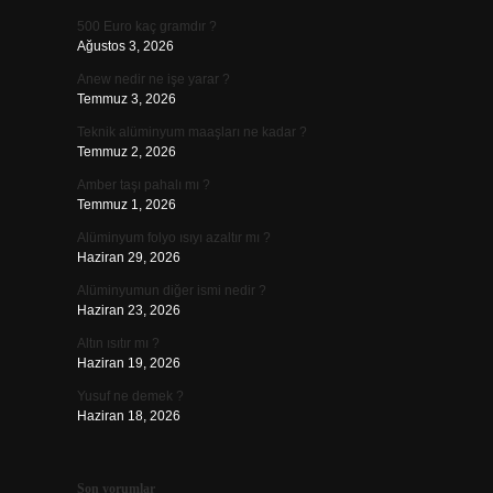
500 Euro kaç gramdır ?
Ağustos 3, 2026
Anew nedir ne işe yarar ?
Temmuz 3, 2026
Teknik alüminyum maaşları ne kadar ?
Temmuz 2, 2026
Amber taşı pahalı mı ?
Temmuz 1, 2026
Alüminyum folyo ısıyı azaltır mı ?
Haziran 29, 2026
Alüminyumun diğer ismi nedir ?
Haziran 23, 2026
Altın ısıtır mı ?
Haziran 19, 2026
Yusuf ne demek ?
Haziran 18, 2026
Son yorumlar