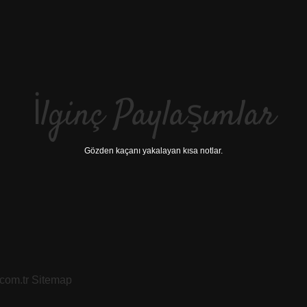
İlginç Paylaşımlar
Gözden kaçanı yakalayan kısa notlar.
.com.tr
Sitemap