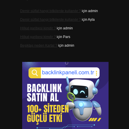
Demir sülfat hangi bitkilerde kullanılır ?
için
admin
Demir sülfat hangi bitkilerde kullanılır ?
için
Ayla
Hilkat garibesi kimdir ?
için
admin
Hilkat garibesi kimdir ?
için
Pars
Beşiktaş neden Kartal ?
için
admin