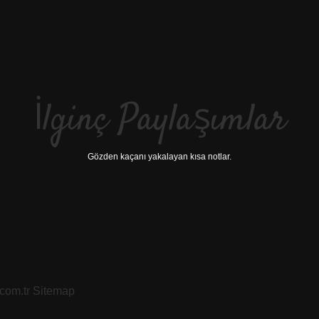
İlginç Paylaşımlar
Gözden kaçanı yakalayan kısa notlar.
.com.tr
Sitemap