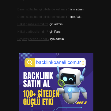
Demir sülfat hangi bitkilerde kullanılır ?
için
admin
Demir sülfat hangi bitkilerde kullanılır ?
için
Ayla
Hilkat garibesi kimdir ?
için
admin
Hilkat garibesi kimdir ?
için
Pars
Beşiktaş neden Kartal ?
için
admin