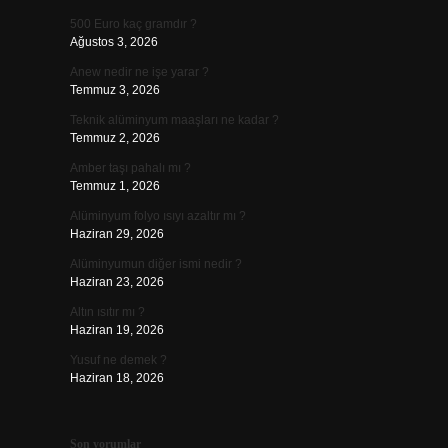
500 Euro kaç gramdır ?
Ağustos 3, 2026
Anew nedir ne işe yarar ?
Temmuz 3, 2026
Teknik alüminyum maaşları ne kadar ?
Temmuz 2, 2026
Amber taşı pahalı mı ?
Temmuz 1, 2026
Alüminyum folyo ısıyı azaltır mı ?
Haziran 29, 2026
Alüminyumun diğer ismi nedir ?
Haziran 23, 2026
Altın ısıtır mı ?
Haziran 19, 2026
Yusuf ne demek ?
Haziran 18, 2026
Son yorumlar