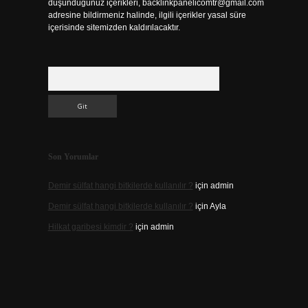
düşündüğünüz içerikleri,
backlinkpanelicomtr@gmail.com
adresine bildirmeniz halinde, ilgili içerikler yasal süre
içerisinde sitemizden kaldırılacaktır.
Arama
Son Yorumlar
Demir sülfat hangi bitkilerde kullanılır ?
için
admin
Demir sülfat hangi bitkilerde kullanılır ?
için
Ayla
Hilkat garibesi kimdir ?
için
admin