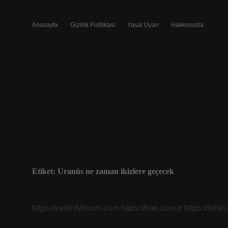
Anasayfa
Gizlilik Politikası
Yasal Uyarı
Hakkımızda
Etiket:
Uranüs ne zaman ikizlere geçecek
https://centrifyforum.com
https://hoe.com.tr
https://lemo