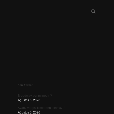
Sidebar
Son Yazılar
piabellacasino
Broadway açılımı nedir ?
Ağustos 6, 2026
Avarız vergisi kimlerden alınmaz ?
Ağustos 5, 2026