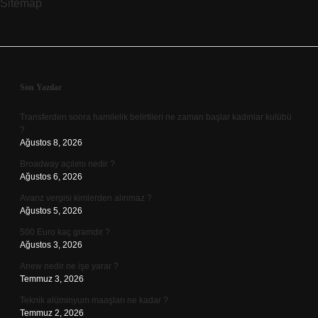
Sitemap
Sidebar
Son Yazılar
Transferden sonra hamilelik belirtileri ne zaman başlar kadınlar kulübü
?
Ağustos 8, 2026
Broadway açılımı nedir ?
Ağustos 6, 2026
Avarız vergisi kimlerden alınmaz ?
Ağustos 5, 2026
500 Euro kaç gramdır ?
Ağustos 3, 2026
Anew nedir ne işe yarar ?
Temmuz 3, 2026
Teknik alüminyum maaşları ne kadar ?
Temmuz 2, 2026