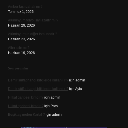
Amber taşı pahalı mı ?
Temmuz 1, 2026
Alüminyum folyo ısıyı azaltır mı ?
Haziran 29, 2026
Alüminyumun diğer ismi nedir ?
Haziran 23, 2026
Altın ısıtır mı ?
Haziran 19, 2026
Son yorumlar
Demir sülfat hangi bitkilerde kullanılır ?
için
admin
Demir sülfat hangi bitkilerde kullanılır ?
için
Ayla
Hilkat garibesi kimdir ?
için
admin
Hilkat garibesi kimdir ?
için
Pars
Beşiktaş neden Kartal ?
için
admin