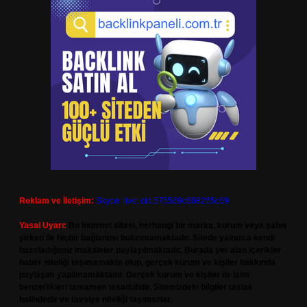
Reklam ve İletişim:
Skype: live:.cid.575569c608265c69
Yasal Uyarı:
Bu internet sitesi, herhangi bir marka, kurum veya şahıs
şirketi ile hiçbir bağlantısı bulunmamaktadır. Sitede yalnızca kendi
hazırladığımız makaleler paylaşılmaktadır. Burada yer alan içerikler
haber niteliği taşımamakta olup, gerçek kurum ve kişiler hakkında
paylaşım yapılmamaktadır. Gerçek kurum ve kişiler ile isim
benzerlikleri tamamen tesadüfidir. Sitemizdeki bilgiler taslak
halindedir ve tavsiye niteliği taşımazlar.