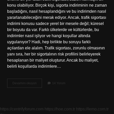
konu olabiliyor. Birçok kişi, sigorta indiriminin ne zaman
başladığını, nasıl hesaplandığını ve bu indirimden nasıl
yararlanabileceğini merak ediyor. Ancak, trafik sigortası
indirimi konusu sadece yerel bir mesele değil; küresel
bir boyutu da var. Farklı ülkelerde ve kültürlerde, bu
indirimler nasıl işliyor ve hangi koşullar altında
uygulanıyor? Hadi, hep birlikte bu soruyu farklı
açılardan ele alalım. Trafik sigortası, zorunlu olmasının
yanı sıra, her bir sigortalının risk profilini belirleyerek
hesaplanan bir maliyet oluşturur. Ancak bu maliyet,
belirli koşullarda indirimlere…
Trafik
Devamını okuyun
14 Yorum
sigortası
indirimi
ne
zaman
başlıyor
https://centrifyforum.com
https://hoe.com.tr
https://lemo.com.tr
?