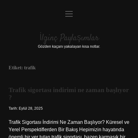
menüyü
Anasayfa
aç
Gizlilik Politikası
İlginç Paylaşımlar
Yasal Uyarı
Gözden kaçanı yakalayan kısa notlar.
Hakkımızda
Etiket:
trafik
Trafik sigortası indirimi ne zaman başlıyor
?
Tarih: Eylül 28, 2025
Trafik Sigortası İndirimi Ne Zaman Başlıyor? Küresel ve
Yerel Perspektiflerden Bir Bakış Hepimizin hayatında
önemli bir yer tutan trafik sigortası, bazen karmaşık bir