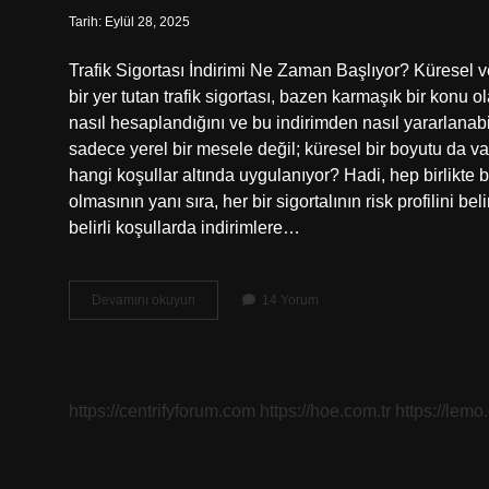
Tarih: Eylül 28, 2025
Trafik Sigortası İndirimi Ne Zaman Başlıyor? Küresel 
bir yer tutan trafik sigortası, bazen karmaşık bir konu ol
nasıl hesaplandığını ve bu indirimden nasıl yararlanabi
sadece yerel bir mesele değil; küresel bir boyutu da var.
hangi koşullar altında uygulanıyor? Hadi, hep birlikte bu
olmasının yanı sıra, her bir sigortalının risk profilini b
belirli koşullarda indirimlere…
Trafik
Devamını okuyun
14 Yorum
sigortası
indirimi
ne
zaman
başlıyor
https://centrifyforum.com
https://hoe.com.tr
https://lemo
?