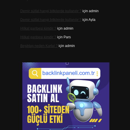
Demir sülfat hangi bitkilerde kullanılır ?
için
admin
Demir sülfat hangi bitkilerde kullanılır ?
için
Ayla
Hilkat garibesi kimdir ?
için
admin
Hilkat garibesi kimdir ?
için
Pars
Beşiktaş neden Kartal ?
için
admin