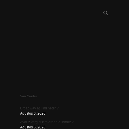
Sidebar
Son Yazılar
piabellacasino
Broadway açılımı nedir ?
Ağustos 6, 2026
Avarız vergisi kimlerden alınmaz ?
Ağustos 5, 2026