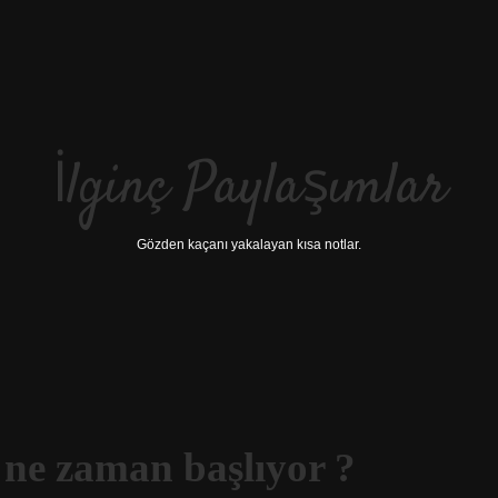
İlginç Paylaşımlar
Gözden kaçanı yakalayan kısa notlar.
i ne zaman başlıyor ?