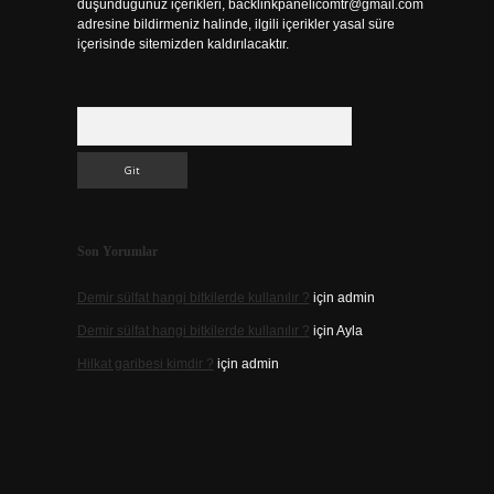
düşündüğünüz içerikleri,
backlinkpanelicomtr@gmail.com
adresine bildirmeniz halinde, ilgili içerikler yasal süre
içerisinde sitemizden kaldırılacaktır.
Arama
Son Yorumlar
Demir sülfat hangi bitkilerde kullanılır ?
için
admin
Demir sülfat hangi bitkilerde kullanılır ?
için
Ayla
Hilkat garibesi kimdir ?
için
admin