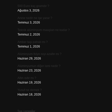
500 Euro kaç gramdır ?
Ağustos 3, 2026
Anew nedir ne işe yarar ?
Temmuz 3, 2026
Teknik alüminyum maaşları ne kadar ?
Temmuz 2, 2026
Amber taşı pahalı mı ?
Temmuz 1, 2026
Alüminyum folyo ısıyı azaltır mı ?
Haziran 29, 2026
Alüminyumun diğer ismi nedir ?
Haziran 23, 2026
Altın ısıtır mı ?
Haziran 19, 2026
Yusuf ne demek ?
Haziran 18, 2026
Son yorumlar