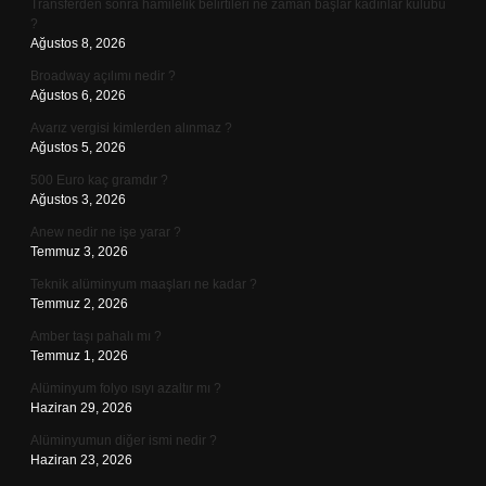
Transferden sonra hamilelik belirtileri ne zaman başlar kadınlar kulübü
?
Ağustos 8, 2026
Broadway açılımı nedir ?
Ağustos 6, 2026
Avarız vergisi kimlerden alınmaz ?
Ağustos 5, 2026
500 Euro kaç gramdır ?
Ağustos 3, 2026
Anew nedir ne işe yarar ?
Temmuz 3, 2026
Teknik alüminyum maaşları ne kadar ?
Temmuz 2, 2026
Amber taşı pahalı mı ?
Temmuz 1, 2026
Alüminyum folyo ısıyı azaltır mı ?
Haziran 29, 2026
Alüminyumun diğer ismi nedir ?
Haziran 23, 2026