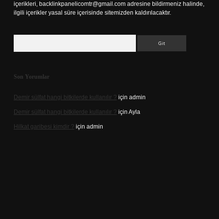
içerikleri,
backlinkpanelicomtr@gmail.com
adresine bildirmeniz halinde,
ilgili içerikler yasal süre içerisinde sitemizden kaldırılacaktır.
Arama
Son Yorumlar
Demir sülfat hangi bitkilerde kullanılır ?
için
admin
Demir sülfat hangi bitkilerde kullanılır ?
için
Ayla
Hilkat garibesi kimdir ?
için
admin
casino