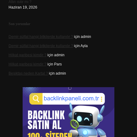
Altın ısıtır mı ?
Haziran 19, 2026
Son yorumlar
Demir sülfat hangi bitkilerde kullanılır ?
için
admin
Demir sülfat hangi bitkilerde kullanılır ?
için
Ayla
Hilkat garibesi kimdir ?
için
admin
Hilkat garibesi kimdir ?
için
Pars
Beşiktaş neden Kartal ?
için
admin