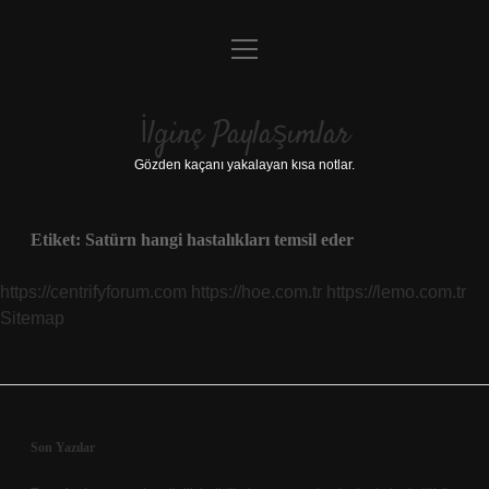
menüyü
Anasayfa
aç
Gizlilik Politikası
İlginç Paylaşımlar
Yasal Uyarı
Gözden kaçanı yakalayan kısa notlar.
Hakkımızda
Etiket:
Satürn hangi hastalıkları temsil eder
https://centrifyforum.com
https://hoe.com.tr
https://lemo.com.tr
Sitemap
Sidebar
Son Yazılar