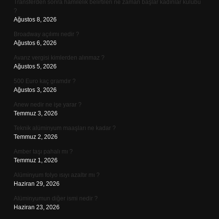
Transferden sonra hamilelik belirtileri ne zaman başlar kadınlar kulübü
?
Ağustos 8, 2026
Broadway açılımı nedir ?
Ağustos 6, 2026
Avarız vergisi kimlerden alınmaz ?
Ağustos 5, 2026
500 Euro kaç gramdır ?
Ağustos 3, 2026
Anew nedir ne işe yarar ?
Temmuz 3, 2026
Teknik alüminyum maaşları ne kadar ?
Temmuz 2, 2026
Amber taşı pahalı mı ?
Temmuz 1, 2026
Alüminyum folyo ısıyı azaltır mı ?
Haziran 29, 2026
Alüminyumun diğer ismi nedir ?
Haziran 23, 2026