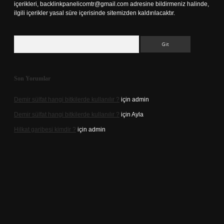
içerikleri,
backlinkpanelicomtr@gmail.com
adresine bildirmeniz halinde,
ilgili içerikler yasal süre içerisinde sitemizden kaldırılacaktır.
Arama
Son Yorumlar
Demir sülfat hangi bitkilerde kullanılır ?
için
admin
Demir sülfat hangi bitkilerde kullanılır ?
için
Ayla
Hilkat garibesi kimdir ?
için
admin
ino