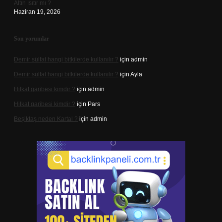
Altın ısıtır mı ?
Haziran 19, 2026
Son yorumlar
Demir sülfat hangi bitkilerde kullanılır ?
için
admin
Demir sülfat hangi bitkilerde kullanılır ?
için
Ayla
Hilkat garibesi kimdir ?
için
admin
Hilkat garibesi kimdir ?
için
Pars
Beşiktaş neden Kartal ?
için
admin