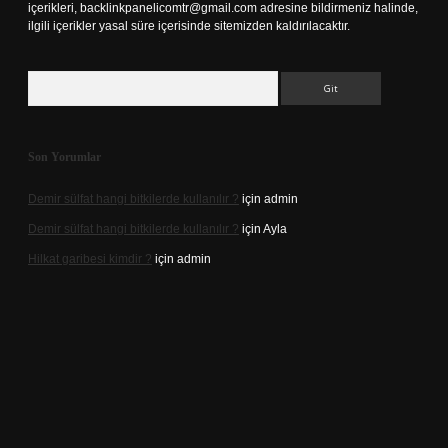
içerikleri,
backlinkpanelicomtr@gmail.com
adresine bildirmeniz halinde,
ilgili içerikler yasal süre içerisinde sitemizden kaldırılacaktır.
Arama
Son Yorumlar
Demir sülfat hangi bitkilerde kullanılır ?
için
admin
Demir sülfat hangi bitkilerde kullanılır ?
için
Ayla
Hilkat garibesi kimdir ?
için
admin
ino