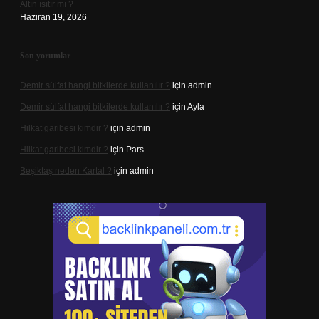
Altın ısıtır mı ?
Haziran 19, 2026
Son yorumlar
Demir sülfat hangi bitkilerde kullanılır ?
için
admin
Demir sülfat hangi bitkilerde kullanılır ?
için
Ayla
Hilkat garibesi kimdir ?
için
admin
Hilkat garibesi kimdir ?
için
Pars
Beşiktaş neden Kartal ?
için
admin