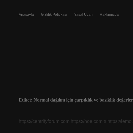
Anasayfa
Gizlilik Politikası
Yasal Uyarı
Hakkımızda
Etiket:
Normal dağılım için çarpıklık ve basıklık değerler
https://centrifyforum.com
https://hoe.com.tr
https://lemo