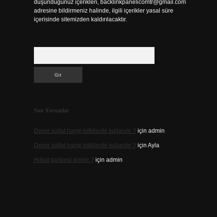
düşündüğünüz içerikleri,
backlinkpanelicomtr@gmail.com
adresine bildirmeniz halinde, ilgili içerikler yasal süre
içerisinde sitemizden kaldırılacaktır.
Arama
Son Yorumlar
Demir sülfat hangi bitkilerde kullanılır ?
için
admin
Demir sülfat hangi bitkilerde kullanılır ?
için
Ayla
Hilkat garibesi kimdir ?
için
admin