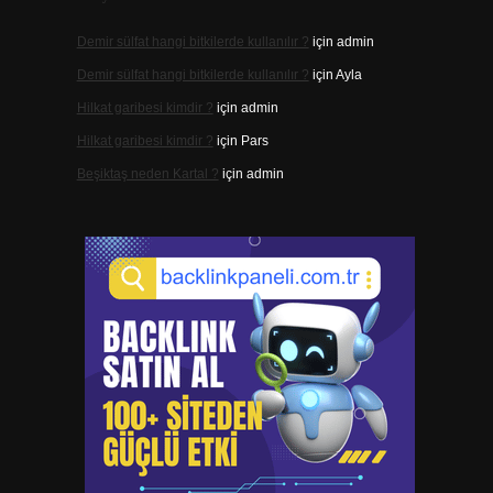
Demir sülfat hangi bitkilerde kullanılır ?
için
admin
Demir sülfat hangi bitkilerde kullanılır ?
için
Ayla
Hilkat garibesi kimdir ?
için
admin
Hilkat garibesi kimdir ?
için
Pars
Beşiktaş neden Kartal ?
için
admin