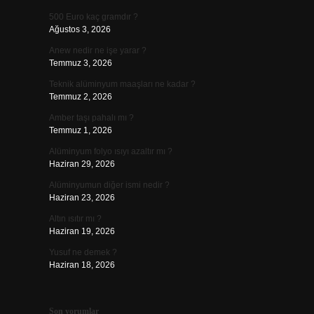
500 Euro kaç gramdır ?
Ağustos 3, 2026
Anew nedir ne işe yarar ?
Temmuz 3, 2026
Teknik alüminyum maaşları ne kadar ?
Temmuz 2, 2026
Amber taşı pahalı mı ?
Temmuz 1, 2026
Alüminyum folyo ısıyı azaltır mı ?
Haziran 29, 2026
Alüminyumun diğer ismi nedir ?
Haziran 23, 2026
Altın ısıtır mı ?
Haziran 19, 2026
Yusuf ne demek ?
Haziran 18, 2026
Son yorumlar