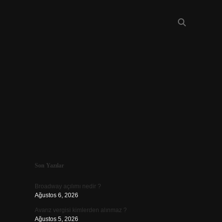
Sidebar
Son Yazılar
piabellacasino
Broadway açılımı nedir ?
Ağustos 6, 2026
Avarız vergisi kimlerden alınmaz ?
Ağustos 5, 2026