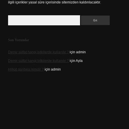
ilgili içerikler yasal süre içerisinde sitemizden kaldırılacaktır.
Arama
Son Yorumlar
Demir sülfat hangi bitkilerde kullanılır ?
için
admin
Demir sülfat hangi bitkilerde kullanılır ?
için
Ayla
Hilkat garibesi kimdir ?
için
admin
ino