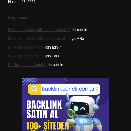
Haziran 18, 2026
Son yorumlar
Demir sülfat hangi bitkilerde kullanılır ?
için
admin
Demir sülfat hangi bitkilerde kullanılır ?
için
Ayla
Hilkat garibesi kimdir ?
için
admin
Hilkat garibesi kimdir ?
için
Pars
Beşiktaş neden Kartal ?
için
admin