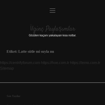
menüyü
Anasayfa
aç
Gizlilik Politikası
İlginç Paylaşımlar
Yasal Uyarı
Gözden kaçanı yakalayan kısa notlar.
Hakkımızda
Etiket:
Latte sütle mi suyla mı
https://centrifyforum.com
https://hoe.com.tr
https://lemo.com.tr
Sitemap
Sidebar
Son Yazılar