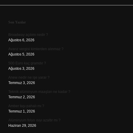
Sidebar
Son Yazılar
Broadway açılımı nedir ?
Ağustos 6, 2026
Avarız vergisi kimlerden alınmaz ?
Ağustos 5, 2026
500 Euro kaç gramdır ?
Ağustos 3, 2026
Anew nedir ne işe yarar ?
Temmuz 3, 2026
Teknik alüminyum maaşları ne kadar ?
Temmuz 2, 2026
Amber taşı pahalı mı ?
Temmuz 1, 2026
Alüminyum folyo ısıyı azaltır mı ?
Haziran 29, 2026