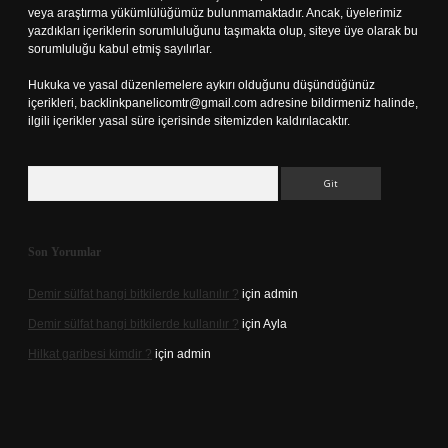
veya araştırma yükümlülüğümüz bulunmamaktadır. Ancak, üyelerimiz
yazdıkları içeriklerin sorumluluğunu taşımakta olup, siteye üye olarak bu
sorumluluğu kabul etmiş sayılırlar.
Hukuka ve yasal düzenlemelere aykırı olduğunu düşündüğünüz
içerikleri,
backlinkpanelicomtr@gmail.com
adresine bildirmeniz halinde,
ilgili içerikler yasal süre içerisinde sitemizden kaldırılacaktır.
Arama
Son Yorumlar
Demir sülfat hangi bitkilerde kullanılır ?
için
admin
Demir sülfat hangi bitkilerde kullanılır ?
için
Ayla
Hilkat garibesi kimdir ?
için
admin