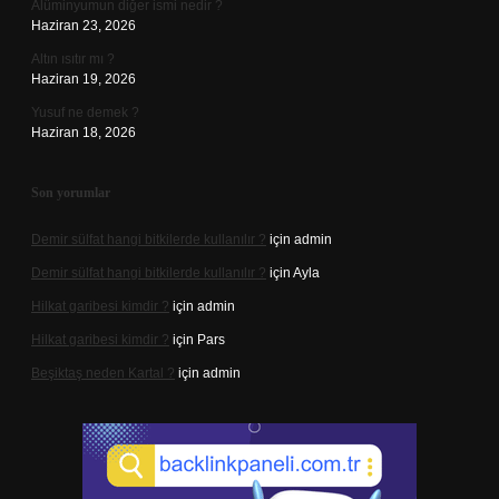
Alüminyumun diğer ismi nedir ?
Haziran 23, 2026
Altın ısıtır mı ?
Haziran 19, 2026
Yusuf ne demek ?
Haziran 18, 2026
Son yorumlar
Demir sülfat hangi bitkilerde kullanılır ?
için
admin
Demir sülfat hangi bitkilerde kullanılır ?
için
Ayla
Hilkat garibesi kimdir ?
için
admin
Hilkat garibesi kimdir ?
için
Pars
Beşiktaş neden Kartal ?
için
admin