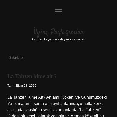
menüyü
Anasayfa
aç
Gizlilik Politikası
İlginç Paylaşımlar
Yasal Uyarı
Gözden kaçanı yakalayan kısa notlar.
Hakkımızda
Etiket:
la
La Tahzen kime ait ?
Tarih: Ekim 28, 2025
La Tahzen Kime Ait? Anlamı, Kökeni ve Günümüzdeki
Yansımaları İnsanın en zayıf anlarında, umutla korku
arasında sıkıştığı o sessiz zamanlarda “La Tahzen”
ifadesi bir teselli olarak yankılanır. Arapça kökenli bu