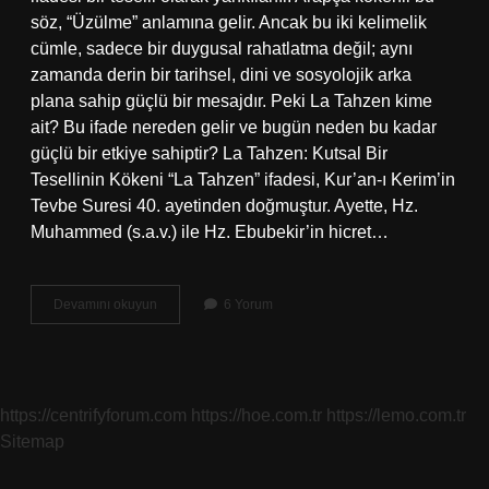
söz, “Üzülme” anlamına gelir. Ancak bu iki kelimelik
cümle, sadece bir duygusal rahatlatma değil; aynı
zamanda derin bir tarihsel, dini ve sosyolojik arka
plana sahip güçlü bir mesajdır. Peki La Tahzen kime
ait? Bu ifade nereden gelir ve bugün neden bu kadar
güçlü bir etkiye sahiptir? La Tahzen: Kutsal Bir
Tesellinin Kökeni “La Tahzen” ifadesi, Kur’an-ı Kerim’in
Tevbe Suresi 40. ayetinden doğmuştur. Ayette, Hz.
Muhammed (s.a.v.) ile Hz. Ebubekir’in hicret…
La
Devamını okuyun
6 Yorum
Tahzen
kime
ait
?
https://centrifyforum.com
https://hoe.com.tr
https://lemo.com.tr
Sitemap