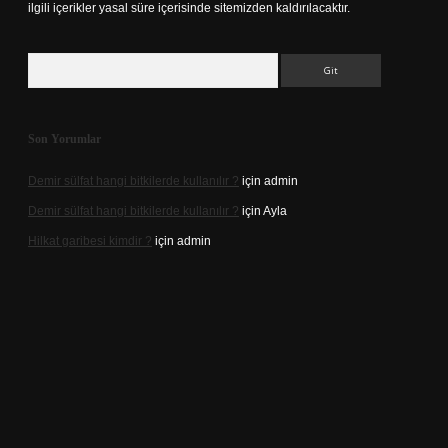
ilgili içerikler yasal süre içerisinde sitemizden kaldırılacaktır.
Arama
Son Yorumlar
Demir sülfat hangi bitkilerde kullanılır ?
için
admin
Demir sülfat hangi bitkilerde kullanılır ?
için
Ayla
Hilkat garibesi kimdir ?
için
admin
ino