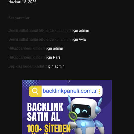
Haziran 18, 2026
Son yorumlar
Demir sülfat hangi bitkilerde kullanılır ?
için
admin
Demir sülfat hangi bitkilerde kullanılır ?
için
Ayla
Hilkat garibesi kimdir ?
için
admin
Hilkat garibesi kimdir ?
için
Pars
Beşiktaş neden Kartal ?
için
admin