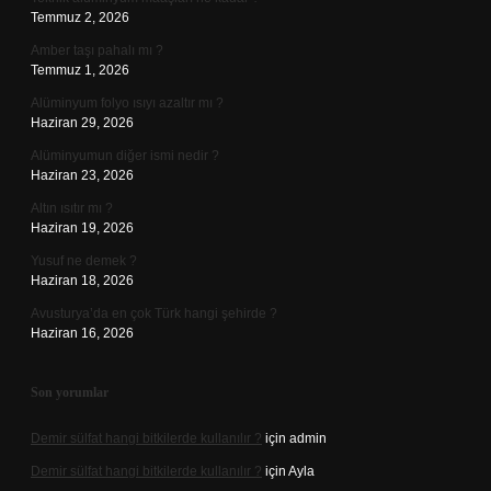
Temmuz 2, 2026
Amber taşı pahalı mı ?
Temmuz 1, 2026
Alüminyum folyo ısıyı azaltır mı ?
Haziran 29, 2026
Alüminyumun diğer ismi nedir ?
Haziran 23, 2026
Altın ısıtır mı ?
Haziran 19, 2026
Yusuf ne demek ?
Haziran 18, 2026
Avusturya’da en çok Türk hangi şehirde ?
Haziran 16, 2026
Son yorumlar
Demir sülfat hangi bitkilerde kullanılır ?
için
admin
Demir sülfat hangi bitkilerde kullanılır ?
için
Ayla