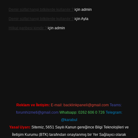
Demir sülfat hangi bitkilerde kullanılır ?
için
admin
Demir sülfat hangi bitkilerde kullanılır ?
için
Ayla
Hilkat garibesi kimdir ?
için
admin
o
Reklam ve İletişim:
E-mail:
backlinkpaneli@gmail.com
Teams:
forumhizmeti@gmail.com
Whatsapp: 0262 606 0 726
Telegram:
@karabul
Yasal Uyarı:
Sitemiz, 5651 Sayılı Kanun gereğince Bilgi Teknolojileri ve
İletişim Kurumu (BTK) tarafından onaylanmış bir Yer Sağlayıcı olarak