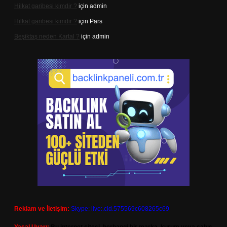
Hilkat garibesi kimdir ?
için
admin
Hilkat garibesi kimdir ?
için
Pars
Beşiktaş neden Kartal ?
için
admin
Reklam ve İletişim:
Skype: live:.cid.575569c608265c69