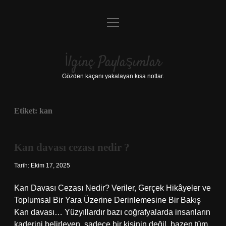
menüyü
Anasayfa
aç
Gizlilik Politikası
İlginç Paylaşımlar
Yasal Uyarı
Gözden kaçanı yakalayan kısa notlar.
Hakkımızda
Etiket:
kan
Kan davası cezası nedir ?
Tarih: Ekim 17, 2025
Kan Davası Cezası Nedir? Veriler, Gerçek Hikâyeler ve
Toplumsal Bir Yara Üzerine Derinlemesine Bir Bakış
Kan davası… Yüzyıllardır bazı coğrafyalarda insanların
kaderini belirleyen, sadece bir kişinin değil, bazen tüm