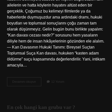
ailelerin ve hatta köylerin hayatını altüst eden bir
gerçeklik. Çoğumuz bu kelimeyi filmlerde ya da
haberlerde duymuşuzdur ama ardındaki dramı, hukuki
boyutları ve toplumsal sonuçlarını çoğu zaman tam
olarak düşünmeyiz. Gelin bugün bunu birlikte yapalım:
“Kan davası cezası nedir?” sorusunu hem yasaların
diliyle hem de insan hikâyelerinin gözünden ele alalım.
— Kan Davasının Hukuki Tanımı: Bireysel Suçtan
Toplumsal Suça Kan davası, hukuken “kasten adam
öldürme” suçu kapsamında değerlendirilir. Yani, intikam
amacıyla…
Kan
Devamını okuyun
12 Yorum
davası
cezası
nedir
?
En çok hangi kan grubu var ?