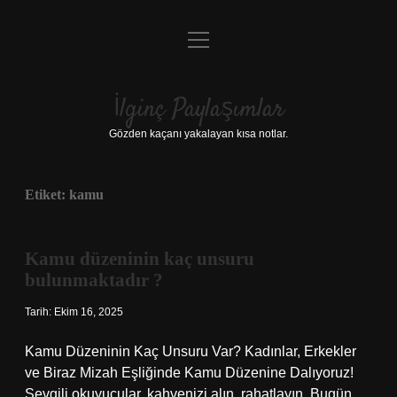
menüyü
Anasayfa
aç
Gizlilik Politikası
İlginç Paylaşımlar
Yasal Uyarı
Gözden kaçanı yakalayan kısa notlar.
Hakkımızda
Etiket:
kamu
Kamu düzeninin kaç unsuru
bulunmaktadır ?
Tarih: Ekim 16, 2025
Kamu Düzeninin Kaç Unsuru Var? Kadınlar, Erkekler
ve Biraz Mizah Eşliğinde Kamu Düzenine Dalıyoruz!
Sevgili okuyucular, kahvenizi alın, rahatlayın. Bugün