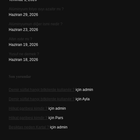
Alüminyum folyo ısıyı azaltır mı ?
Haziran 29, 2026
Alüminyumun diğer ismi nedir ?
Haziran 23, 2026
Altın ısıtır mı ?
Haziran 19, 2026
Yusuf ne demek ?
Haziran 18, 2026
Son yorumlar
Demir sülfat hangi bitkilerde kullanılır ?
için
admin
Demir sülfat hangi bitkilerde kullanılır ?
için
Ayla
Hilkat garibesi kimdir ?
için
admin
Hilkat garibesi kimdir ?
için
Pars
Beşiktaş neden Kartal ?
için
admin