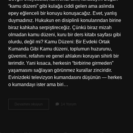
“kamu düzeni” gibi kulağa ciddi gelen ama aslında
epey eğlenceli bir konuyu konuşacağız. Evet, yanlış
duymadınız. Hukukun en disiplinli konularından birine
biraz kahkaha serpiştireceğiz. Çünkü biraz mizah
olmadan kamu düzeni, kuru bir ders kitabı sayfası gibi
olurdu, değil mi? Kamu Düzeni: Bir Evdeki Ortak
Kumanda Gibi Kamu düzeni, toplumun huzurunu,
güvenini, refahını ve genel ahlakını koruyan sihirli bir
terimdir. Yani kısaca, herkesin “birbirine girmeden”
yaşamasını sağlayan görünmez kurallar zinciridir.
Evinizdeki televizyon kumandasını düşünün — herkes
o kumandayı ister ama biri…
Kamu
Devamını okuyun
14 Yorum
düzeninin
kaç
unsuru
bulunmaktadır
?