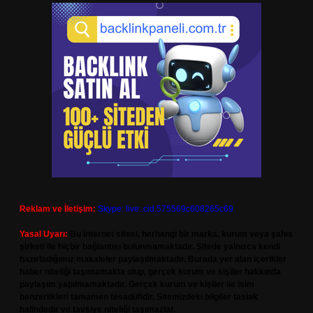
Reklam ve İletişim:
Skype: live:.cid.575569c608265c69
Yasal Uyarı:
Bu internet sitesi, herhangi bir marka, kurum veya şahıs
şirketi ile hiçbir bağlantısı bulunmamaktadır. Sitede yalnızca kendi
hazırladığımız makaleler paylaşılmaktadır. Burada yer alan içerikler
haber niteliği taşımamakta olup, gerçek kurum ve kişiler hakkında
paylaşım yapılmamaktadır. Gerçek kurum ve kişiler ile isim
benzerlikleri tamamen tesadüfidir. Sitemizdeki bilgiler taslak
halindedir ve tavsiye niteliği taşımazlar.