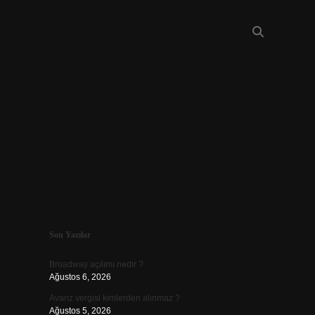
Sidebar
Son Yazılar
piabellacasino
Broadway açılımı nedir ?
Ağustos 6, 2026
Avarız vergisi kimlerden alınmaz ?
Ağustos 5, 2026