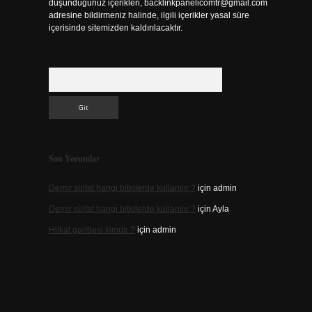
düşündüğünüz içerikleri,
backlinkpanelicomtr@gmail.com
adresine bildirmeniz halinde, ilgili içerikler yasal süre
içerisinde sitemizden kaldırılacaktır.
Arama
Son Yorumlar
Demir sülfat hangi bitkilerde kullanılır ?
için
admin
Demir sülfat hangi bitkilerde kullanılır ?
için
Ayla
Hilkat garibesi kimdir ?
için
admin