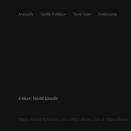
Anasayfa
Gizlilik Politikası
Yasal Uyarı
Hakkımızda
Etiket:
Hedil kimdir
https://centrifyforum.com
https://hoe.com.tr
https://lemo