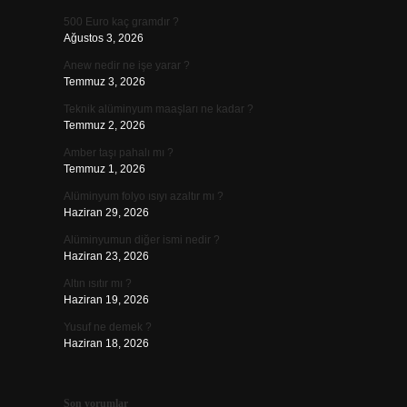
500 Euro kaç gramdır ?
Ağustos 3, 2026
Anew nedir ne işe yarar ?
Temmuz 3, 2026
Teknik alüminyum maaşları ne kadar ?
Temmuz 2, 2026
Amber taşı pahalı mı ?
Temmuz 1, 2026
Alüminyum folyo ısıyı azaltır mı ?
Haziran 29, 2026
Alüminyumun diğer ismi nedir ?
Haziran 23, 2026
Altın ısıtır mı ?
Haziran 19, 2026
Yusuf ne demek ?
Haziran 18, 2026
Son yorumlar