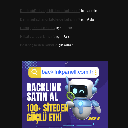
Demir sülfat hangi bitkilerde kullanılır ?
için
admin
Demir sülfat hangi bitkilerde kullanılır ?
için
Ayla
Hilkat garibesi kimdir ?
için
admin
Hilkat garibesi kimdir ?
için
Pars
Beşiktaş neden Kartal ?
için
admin