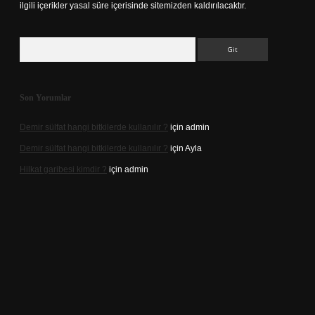
ilgili içerikler yasal süre içerisinde sitemizden kaldırılacaktır.
Arama
Son Yorumlar
Demir sülfat hangi bitkilerde kullanılır ?
için
admin
Demir sülfat hangi bitkilerde kullanılır ?
için
Ayla
Hilkat garibesi kimdir ?
için
admin
ino