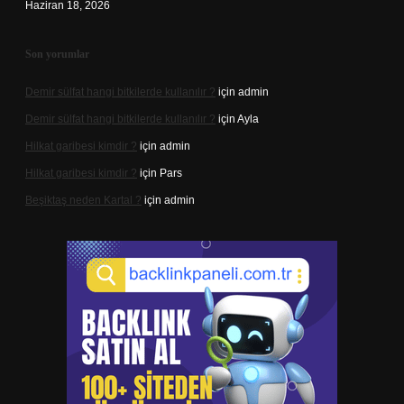
Haziran 18, 2026
Son yorumlar
Demir sülfat hangi bitkilerde kullanılır ?
için
admin
Demir sülfat hangi bitkilerde kullanılır ?
için
Ayla
Hilkat garibesi kimdir ?
için
admin
Hilkat garibesi kimdir ?
için
Pars
Beşiktaş neden Kartal ?
için
admin