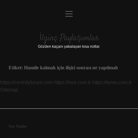
menüyü
Anasayfa
aç
Gizlilik Politikası
İlginç Paylaşımlar
Yasal Uyarı
Gözden kaçanı yakalayan kısa notlar.
Hakkımızda
Etiket:
Hamile kalmak için ilişki sonrası ne yapılmalı
https://centrifyforum.com
https://hoe.com.tr
https://lemo.com.tr
Sitemap
Sidebar
Son Yazılar