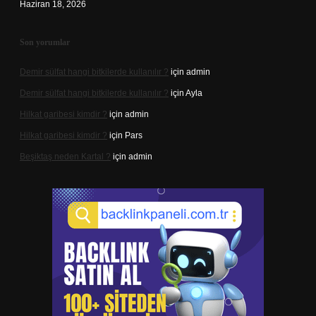
Haziran 18, 2026
Son yorumlar
Demir sülfat hangi bitkilerde kullanılır ?
için
admin
Demir sülfat hangi bitkilerde kullanılır ?
için
Ayla
Hilkat garibesi kimdir ?
için
admin
Hilkat garibesi kimdir ?
için
Pars
Beşiktaş neden Kartal ?
için
admin