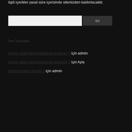
ilgili içerikler yasal süre içerisinde sitemizden kaldırılacaktır.
Arama
Son Yorumlar
Demir sülfat hangi bitkilerde kullanılır ?
için
admin
Demir sülfat hangi bitkilerde kullanılır ?
için
Ayla
Hilkat garibesi kimdir ?
için
admin
ino