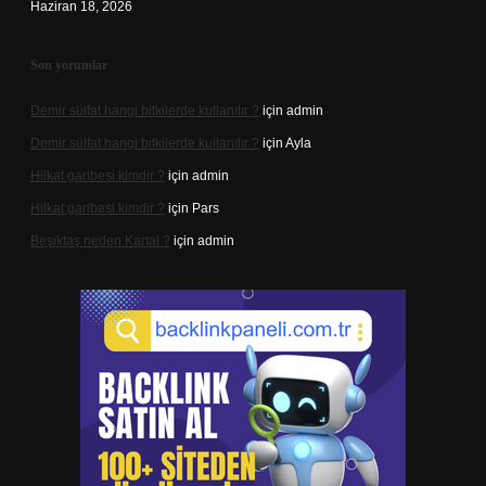
Haziran 18, 2026
Son yorumlar
Demir sülfat hangi bitkilerde kullanılır ?
için
admin
Demir sülfat hangi bitkilerde kullanılır ?
için
Ayla
Hilkat garibesi kimdir ?
için
admin
Hilkat garibesi kimdir ?
için
Pars
Beşiktaş neden Kartal ?
için
admin