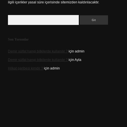
ilgili içerikler yasal süre içerisinde sitemizden kaldırılacaktır.
Arama
Son Yorumlar
Demir sülfat hangi bitkilerde kullanılır ?
için
admin
Demir sülfat hangi bitkilerde kullanılır ?
için
Ayla
Hilkat garibesi kimdir ?
için
admin
ino