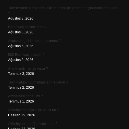
Transferden sonra hamilelik belirtileri ne zaman başlar kadınlar kulübü
?
Ağustos 8, 2026
Broadway açılımı nedir ?
Ağustos 6, 2026
Avarız vergisi kimlerden alınmaz ?
Ağustos 5, 2026
500 Euro kaç gramdır ?
Ağustos 3, 2026
Anew nedir ne işe yarar ?
Temmuz 3, 2026
Teknik alüminyum maaşları ne kadar ?
Temmuz 2, 2026
Amber taşı pahalı mı ?
Temmuz 1, 2026
Alüminyum folyo ısıyı azaltır mı ?
Haziran 29, 2026
Alüminyumun diğer ismi nedir ?