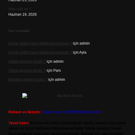
Haziran 23, 2026
Altın ısıtır mı ?
Haziran 19, 2026
Son yorumlar
Demir sülfat hangi bitkilerde kullanılır ?
için
admin
Demir sülfat hangi bitkilerde kullanılır ?
için
Ayla
Hilkat garibesi kimdir ?
için
admin
Hilkat garibesi kimdir ?
için
Pars
Beşiktaş neden Kartal ?
için
admin
Reklam ve İletişim:
Skype: live:.cid.575569c608265c69
Yasal Uyarı:
Bu internet sitesi, herhangi bir marka, kurum veya şahıs
şirketi ile hiçbir bağlantısı bulunmamaktadır. Sitede yalnızca kendi
hazırladığımız makaleler paylaşılmaktadır. Burada yer alan içerikler