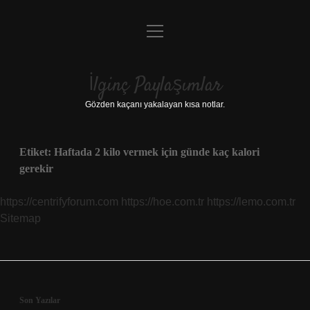
menüyü
Anasayfa
aç
Gizlilik Politikası
İlginç Paylaşımlar
Yasal Uyarı
Gözden kaçanı yakalayan kısa notlar.
Hakkımızda
Etiket:
Haftada 2 kilo vermek için günde kaç kalori
gerekir
https://centrifyforum.com
https://hoe.com.tr
https://lemo.com.tr
Sitemap
Sidebar
Son Yazılar