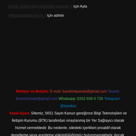
Demir sülfat hangi bitkilerde kullanılır ?
için
Ayla
Hilkat garibesi kimdir ?
için
admin
ino
Reklam ve İletişim:
E-mail:
backlinkpaneli@gmail.com
Teams:
forumhizmeti@gmail.com
Whatsapp: 0262 606 0 726
Telegram:
@karabul
Yasal Uyarı:
Sitemiz, 5651 Sayılı Kanun gereğince Bilgi Teknolojileri ve
İletişim Kurumu (BTK) tarafından onaylanmış bir Yer Sağlayıcı olarak
hizmet vermektedir. Bu nedenle, sitedeki içerikleri proaktif olarak
denetleme veya araştırma yükümlülüğümüz bulunmamaktadır. Ancak,