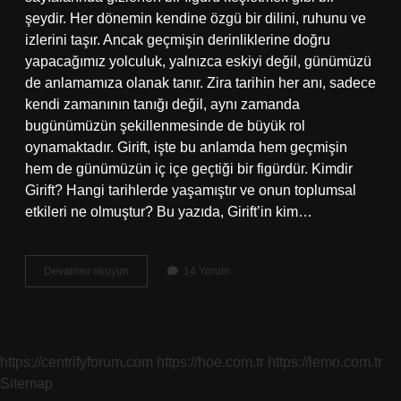
şeydir. Her dönemin kendine özgü bir dilini, ruhunu ve
izlerini taşır. Ancak geçmişin derinliklerine doğru
yapacağımız yolculuk, yalnızca eskiyi değil, günümüzü
de anlamamıza olanak tanır. Zira tarihin her anı, sadece
kendi zamanının tanığı değil, aynı zamanda
bugünümüzün şekillenmesinde de büyük rol
oynamaktadır. Girift, işte bu anlamda hem geçmişin
hem de günümüzün iç içe geçtiği bir figürdür. Kimdir
Girift? Hangi tarihlerde yaşamıştır ve onun toplumsal
etkileri ne olmuştur? Bu yazıda, Girift’in kim…
Girift
Devamını okuyun
14 Yorum
kimdir
?
https://centrifyforum.com
https://hoe.com.tr
https://lemo.com.tr
Sitemap