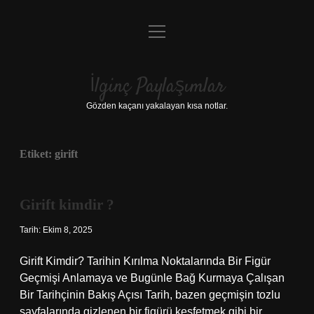
menüyü
Anasayfa
aç
Gizlilik Politikası
İlginç Paylaşımlar
Yasal Uyarı
Gözden kaçanı yakalayan kısa notlar.
Hakkımızda
Etiket:
girift
Girift kimdir ?
Tarih: Ekim 8, 2025
Girift Kimdir? Tarihin Kırılma Noktalarında Bir Figür
Geçmişi Anlamaya ve Bugünle Bağ Kurmaya Çalışan
Bir Tarihçinin Bakış Açısı Tarih, bazen geçmişin tozlu
sayfalarında gizlenen bir figürü keşfetmek gibi bir