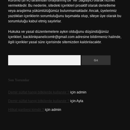
Kurumu (BTK) tarafından onaylanmış bir Yer Sağlayıcı olarak hizmet
vermektedir. Bu nedenle, sitedeki içerikleri proaktif olarak denetleme
veya araştırma yükümlülüğümüz bulunmamaktadır. Ancak, üyelerimiz
yazdıkları içeriklerin sorumluluğunu taşımakta olup, siteye üye olarak bu
sorumluluğu kabul etmiş sayılırlar.
Hukuka ve yasal düzenlemelere aykırı olduğunu düşündüğünüz
içerikleri,
backlinkpanelicomtr@gmail.com
adresine bildirmeniz halinde,
ilgili içerikler yasal süre içerisinde sitemizden kaldırılacaktır.
Arama
Son Yorumlar
Demir sülfat hangi bitkilerde kullanılır ?
için
admin
Demir sülfat hangi bitkilerde kullanılır ?
için
Ayla
Hilkat garibesi kimdir ?
için
admin