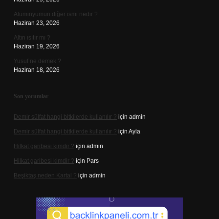
Alüminyumun diğer ismi nedir ?
Haziran 23, 2026
Altın ısıtır mı ?
Haziran 19, 2026
Yusuf ne demek ?
Haziran 18, 2026
Son yorumlar
Demir sülfat hangi bitkilerde kullanılır ?
için
admin
Demir sülfat hangi bitkilerde kullanılır ?
için
Ayla
Hilkat garibesi kimdir ?
için
admin
Hilkat garibesi kimdir ?
için
Pars
Beşiktaş neden Kartal ?
için
admin