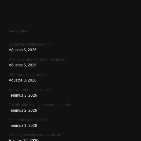
Sidebar
Son Yazılar
Broadway açılımı nedir ?
Ağustos 6, 2026
Avarız vergisi kimlerden alınmaz ?
Ağustos 5, 2026
500 Euro kaç gramdır ?
Ağustos 3, 2026
Anew nedir ne işe yarar ?
Temmuz 3, 2026
Teknik alüminyum maaşları ne kadar ?
Temmuz 2, 2026
Amber taşı pahalı mı ?
Temmuz 1, 2026
Alüminyum folyo ısıyı azaltır mı ?
Haziran 29, 2026