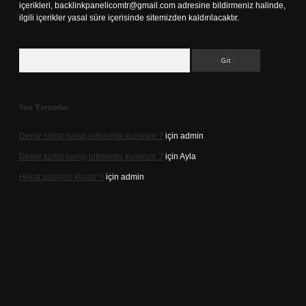
içerikleri,
backlinkpanelicomtr@gmail.com
adresine bildirmeniz halinde,
ilgili içerikler yasal süre içerisinde sitemizden kaldırılacaktır.
Arama
Son Yorumlar
Demir sülfat hangi bitkilerde kullanılır ?
için
admin
Demir sülfat hangi bitkilerde kullanılır ?
için
Ayla
Hilkat garibesi kimdir ?
için
admin
ino