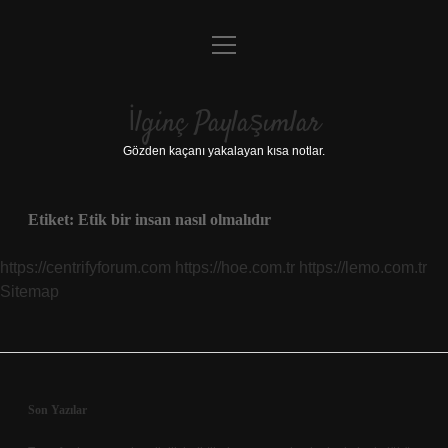
menüyü
Anasayfa
aç
Gizlilik Politikası
İlginç Paylaşımlar
Yasal Uyarı
Gözden kaçanı yakalayan kısa notlar.
Hakkımızda
Etiket:
Etik bir insan nasıl olmalıdır
https://centrifyforum.com
https://hoe.com.tr
https://lemo.com.tr
Sitemap
Sidebar
Son Yazılar