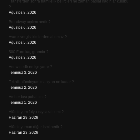
Transferden sonra hamilelik belirtileri ne zaman başlar kadınlar kulübü
?
Ağustos 8, 2026
Broadway açılımı nedir ?
Ağustos 6, 2026
Avarız vergisi kimlerden alınmaz ?
Ağustos 5, 2026
500 Euro kaç gramdır ?
Ağustos 3, 2026
Anew nedir ne işe yarar ?
Temmuz 3, 2026
Teknik alüminyum maaşları ne kadar ?
Temmuz 2, 2026
Amber taşı pahalı mı ?
Temmuz 1, 2026
Alüminyum folyo ısıyı azaltır mı ?
Haziran 29, 2026
Alüminyumun diğer ismi nedir ?
Haziran 23, 2026