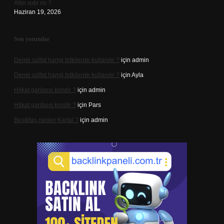
Altın ısıtır mı ?
Haziran 19, 2026
Son yorumlar
Demir sülfat hangi bitkilerde kullanılır ?
için
admin
Demir sülfat hangi bitkilerde kullanılır ?
için
Ayla
Hilkat garibesi kimdir ?
için
admin
Hilkat garibesi kimdir ?
için
Pars
Beşiktaş neden Kartal ?
için
admin