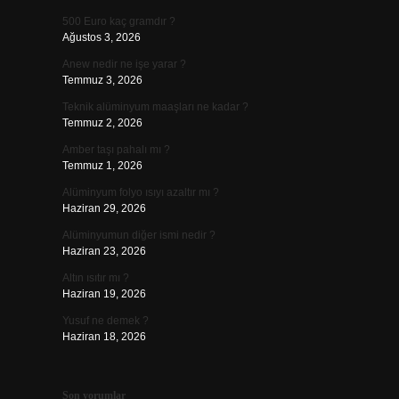
500 Euro kaç gramdır ?
Ağustos 3, 2026
Anew nedir ne işe yarar ?
Temmuz 3, 2026
Teknik alüminyum maaşları ne kadar ?
Temmuz 2, 2026
Amber taşı pahalı mı ?
Temmuz 1, 2026
Alüminyum folyo ısıyı azaltır mı ?
Haziran 29, 2026
Alüminyumun diğer ismi nedir ?
Haziran 23, 2026
Altın ısıtır mı ?
Haziran 19, 2026
Yusuf ne demek ?
Haziran 18, 2026
Son yorumlar