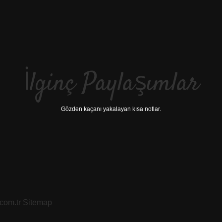
İlginç Paylaşımlar
Gözden kaçanı yakalayan kısa notlar.
.com.tr
Sitemap