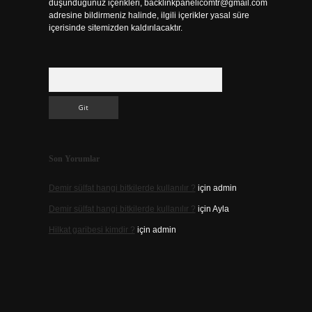
düşündüğünüz içerikleri,
backlinkpanelicomtr@gmail.com
adresine bildirmeniz halinde, ilgili içerikler yasal süre
içerisinde sitemizden kaldırılacaktır.
Arama
Son Yorumlar
Demir sülfat hangi bitkilerde kullanılır ?
için
admin
Demir sülfat hangi bitkilerde kullanılır ?
için
Ayla
Hilkat garibesi kimdir ?
için
admin