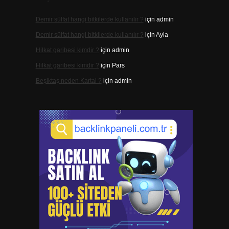
Demir sülfat hangi bitkilerde kullanılır ?
için
admin
Demir sülfat hangi bitkilerde kullanılır ?
için
Ayla
Hilkat garibesi kimdir ?
için
admin
Hilkat garibesi kimdir ?
için
Pars
Beşiktaş neden Kartal ?
için
admin