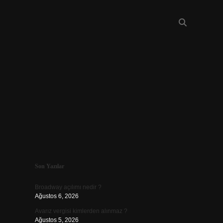
Sidebar
Son Yazılar
piabellacasino
Broadway açılımı nedir ?
Ağustos 6, 2026
Avarız vergisi kimlerden alınmaz ?
Ağustos 5, 2026