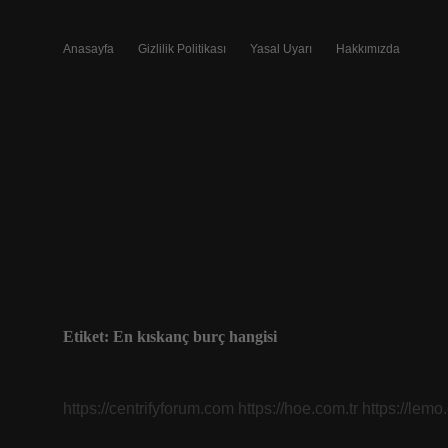
Anasayfa
Gizlilik Politikası
Yasal Uyarı
Hakkımızda
Etiket:
En kıskanç burç hangisi
https://centrifyforum.com
https://hoe.com.tr
https://lemo