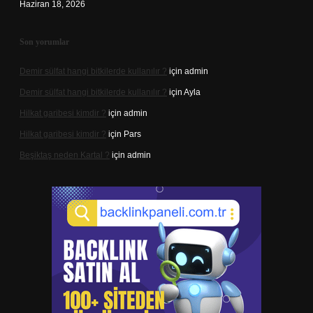
Haziran 18, 2026
Son yorumlar
Demir sülfat hangi bitkilerde kullanılır ?
için
admin
Demir sülfat hangi bitkilerde kullanılır ?
için
Ayla
Hilkat garibesi kimdir ?
için
admin
Hilkat garibesi kimdir ?
için
Pars
Beşiktaş neden Kartal ?
için
admin