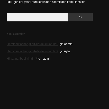
ilgili içerikler yasal süre içerisinde sitemizden kaldırılacaktır.
Arama
Son Yorumlar
Demir sülfat hangi bitkilerde kullanılır ?
için
admin
Demir sülfat hangi bitkilerde kullanılır ?
için
Ayla
Hilkat garibesi kimdir ?
için
admin
ino