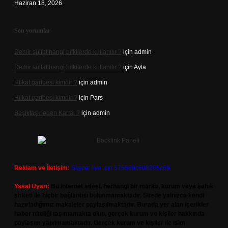
Haziran 18, 2026
Son yorumlar
Demir sülfat hangi bitkilerde kullanılır ?
için
admin
Demir sülfat hangi bitkilerde kullanılır ?
için
Ayla
Hilkat garibesi kimdir ?
için
admin
Hilkat garibesi kimdir ?
için
Pars
Beşiktaş neden Kartal ?
için
admin
Reklam ve İletişim:
Skype: live:.cid.575569c608265c69
Yasal Uyarı:
Bu internet sitesi, herhangi bir marka, kurum veya şahıs
şirketi ile hiçbir bağlantısı bulunmamaktadır. Sitede yalnızca kendi
hazırladığımız makaleler paylaşılmaktadır. Burada yer alan içerikler
haber niteliği taşımamakta olup, gerçek kurum ve kişiler hakkında
paylaşım yapılmamaktadır. Gerçek kurum ve kişiler ile isim