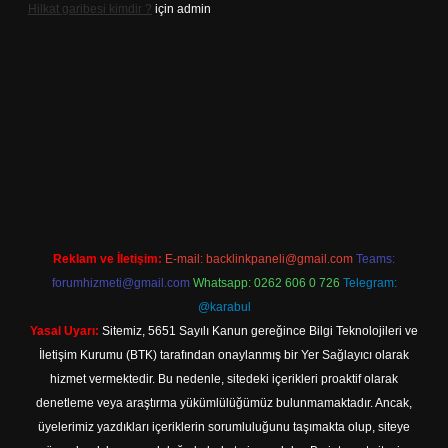
Hilkat garibesi kimdir ?
için
admin
ino
Reklam ve İletişim:
E-mail:
backlinkpaneli@gmail.com
Teams:
forumhizmeti@gmail.com
Whatsapp: 0262 606 0 726
Telegram:
@karabul
Yasal Uyarı:
Sitemiz, 5651 Sayılı Kanun gereğince Bilgi Teknolojileri ve
İletişim Kurumu (BTK) tarafından onaylanmış bir Yer Sağlayıcı olarak
hizmet vermektedir. Bu nedenle, sitedeki içerikleri proaktif olarak
denetleme veya araştırma yükümlülüğümüz bulunmamaktadır. Ancak,
üyelerimiz yazdıkları içeriklerin sorumluluğunu taşımakta olup, siteye