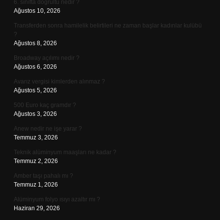
6. sınıfta doğrultu nedir ?
Ağustos 10, 2026
Transferden sonra hamilelik belirtileri ne zaman başlar kadınlar kulübü
?
Ağustos 8, 2026
Broadway açılımı nedir ?
Ağustos 6, 2026
Avarız vergisi kimlerden alınmaz ?
Ağustos 5, 2026
500 Euro kaç gramdır ?
Ağustos 3, 2026
Anew nedir ne işe yarar ?
Temmuz 3, 2026
Teknik alüminyum maaşları ne kadar ?
Temmuz 2, 2026
Amber taşı pahalı mı ?
Temmuz 1, 2026
Alüminyum folyo ısıyı azaltır mı ?
Haziran 29, 2026