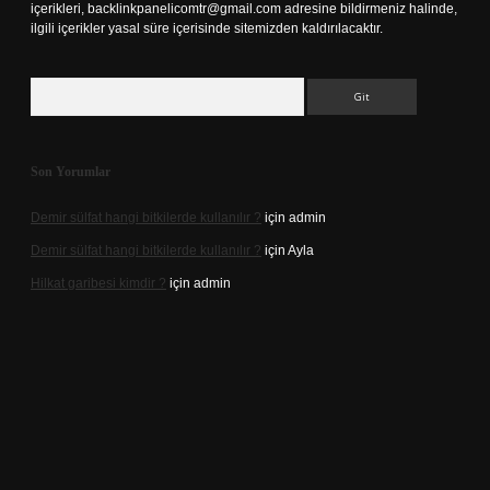
içerikleri,
backlinkpanelicomtr@gmail.com
adresine bildirmeniz halinde,
ilgili içerikler yasal süre içerisinde sitemizden kaldırılacaktır.
Arama
Son Yorumlar
Demir sülfat hangi bitkilerde kullanılır ?
için
admin
Demir sülfat hangi bitkilerde kullanılır ?
için
Ayla
Hilkat garibesi kimdir ?
için
admin
ino