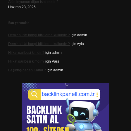
Alüminyumun diğer ismi nedir ?
Haziran 23, 2026
Son yorumlar
Demir sülfat hangi bitkilerde kullanılır ?
için
admin
Demir sülfat hangi bitkilerde kullanılır ?
için
Ayla
Hilkat garibesi kimdir ?
için
admin
Hilkat garibesi kimdir ?
için
Pars
Beşiktaş neden Kartal ?
için
admin