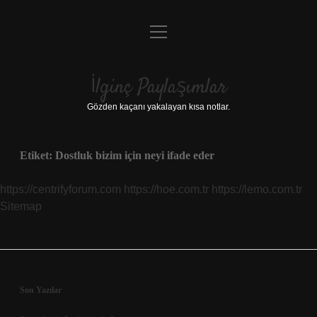
menüyü
Anasayfa
aç
Gizlilik Politikası
İlginç Paylaşımlar
Yasal Uyarı
Gözden kaçanı yakalayan kısa notlar.
Hakkımızda
Etiket:
Dostluk bizim için neyi ifade eder
https://centrifyforum.com
https://hoe.com.tr
https://lemo.com.tr
Sitemap
Sidebar
Son Yazılar