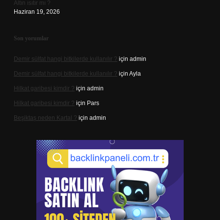
Altın ısıtır mı ?
Haziran 19, 2026
Son yorumlar
Demir sülfat hangi bitkilerde kullanılır ?
için
admin
Demir sülfat hangi bitkilerde kullanılır ?
için
Ayla
Hilkat garibesi kimdir ?
için
admin
Hilkat garibesi kimdir ?
için
Pars
Beşiktaş neden Kartal ?
için
admin