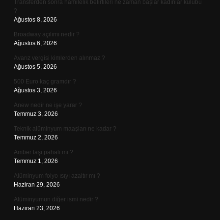
Transferden sonra hamilelik belirtileri ne zaman başlar kadınlar kulübü
?
Ağustos 8, 2026
Broadway açılımı nedir ?
Ağustos 6, 2026
Avarız vergisi kimlerden alınmaz ?
Ağustos 5, 2026
500 Euro kaç gramdır ?
Ağustos 3, 2026
Anew nedir ne işe yarar ?
Temmuz 3, 2026
Teknik alüminyum maaşları ne kadar ?
Temmuz 2, 2026
Amber taşı pahalı mı ?
Temmuz 1, 2026
Alüminyum folyo ısıyı azaltır mı ?
Haziran 29, 2026
Alüminyumun diğer ismi nedir ?
Haziran 23, 2026