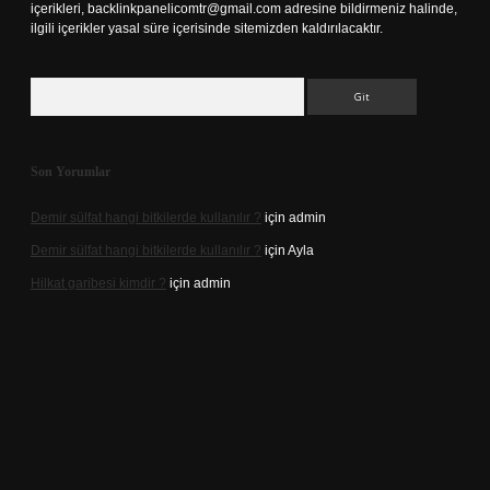
içerikleri,
backlinkpanelicomtr@gmail.com
adresine bildirmeniz halinde,
ilgili içerikler yasal süre içerisinde sitemizden kaldırılacaktır.
Arama
Son Yorumlar
Demir sülfat hangi bitkilerde kullanılır ?
için
admin
Demir sülfat hangi bitkilerde kullanılır ?
için
Ayla
Hilkat garibesi kimdir ?
için
admin
ino