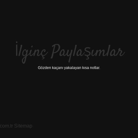
İlginç Paylaşımlar
Gözden kaçanı yakalayan kısa notlar.
.com.tr
Sitemap