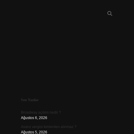
Sidebar
Son Yazılar
piabellacasino
Broadway açılımı nedir ?
Ağustos 6, 2026
Avarız vergisi kimlerden alınmaz ?
Ağustos 5, 2026