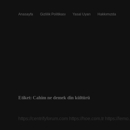
Anasayfa
Gizlilik Politikası
Yasal Uyarı
Hakkımızda
Etiket:
Cahim ne demek din kültürü
https://centrifyforum.com
https://hoe.com.tr
https://lemo