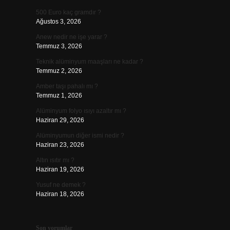
500 Euro kaç gramdır ?
Ağustos 3, 2026
Anew nedir ne işe yarar ?
Temmuz 3, 2026
Teknik alüminyum maaşları ne kadar ?
Temmuz 2, 2026
Amber taşı pahalı mı ?
Temmuz 1, 2026
Alüminyum folyo ısıyı azaltır mı ?
Haziran 29, 2026
Alüminyumun diğer ismi nedir ?
Haziran 23, 2026
Altın ısıtır mı ?
Haziran 19, 2026
Yusuf ne demek ?
Haziran 18, 2026
Son yorumlar