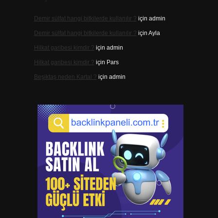
Demir sülfat hangi bitkilerde kullanılır ?
için
admin
Demir sülfat hangi bitkilerde kullanılır ?
için
Ayla
Hilkat garibesi kimdir ?
için
admin
Hilkat garibesi kimdir ?
için
Pars
Beşiktaş neden Kartal ?
için
admin