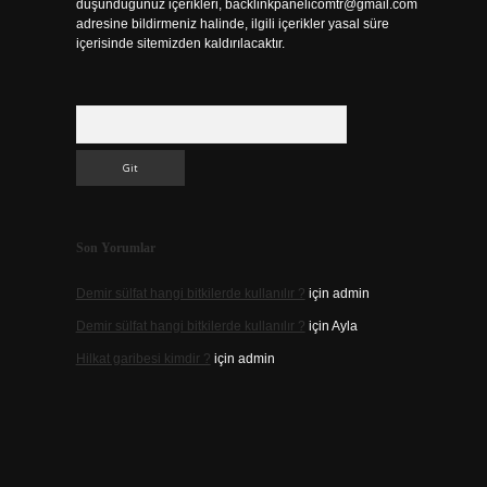
düşündüğünüz içerikleri,
backlinkpanelicomtr@gmail.com
adresine bildirmeniz halinde, ilgili içerikler yasal süre
içerisinde sitemizden kaldırılacaktır.
Arama
Son Yorumlar
Demir sülfat hangi bitkilerde kullanılır ?
için
admin
Demir sülfat hangi bitkilerde kullanılır ?
için
Ayla
Hilkat garibesi kimdir ?
için
admin