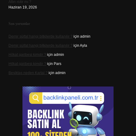
Altın ısıtır mı ?
Haziran 19, 2026
Son yorumlar
Demir sülfat hangi bitkilerde kullanılır ?
için
admin
Demir sülfat hangi bitkilerde kullanılır ?
için
Ayla
Hilkat garibesi kimdir ?
için
admin
Hilkat garibesi kimdir ?
için
Pars
Beşiktaş neden Kartal ?
için
admin