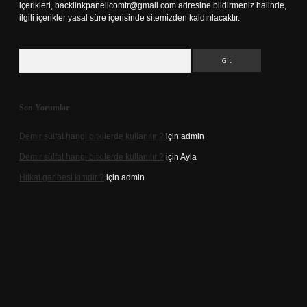
içerikleri,
backlinkpanelicomtr@gmail.com
adresine bildirmeniz halinde,
ilgili içerikler yasal süre içerisinde sitemizden kaldırılacaktır.
Arama
Son Yorumlar
Demir sülfat hangi bitkilerde kullanılır ?
için
admin
Demir sülfat hangi bitkilerde kullanılır ?
için
Ayla
Hilkat garibesi kimdir ?
için
admin
ino