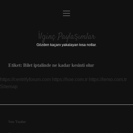
menüyü
Anasayfa
aç
Gizlilik Politikası
İlginç Paylaşımlar
Yasal Uyarı
Gözden kaçanı yakalayan kısa notlar.
Hakkımızda
Etiket:
Bilet iptalinde ne kadar kesinti olur
https://centrifyforum.com
https://hoe.com.tr
https://lemo.com.tr
Sitemap
Sidebar
Son Yazılar