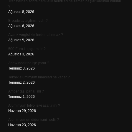
Transferden sonra hamilelik belirtileri ne zaman başlar kadınlar kulübü
?
Ağustos 8, 2026
Broadway açılımı nedir ?
Ağustos 6, 2026
Avarız vergisi kimlerden alınmaz ?
Ağustos 5, 2026
500 Euro kaç gramdır ?
Ağustos 3, 2026
Anew nedir ne işe yarar ?
Temmuz 3, 2026
Teknik alüminyum maaşları ne kadar ?
Temmuz 2, 2026
Amber taşı pahalı mı ?
Temmuz 1, 2026
Alüminyum folyo ısıyı azaltır mı ?
Haziran 29, 2026
Alüminyumun diğer ismi nedir ?
Haziran 23, 2026