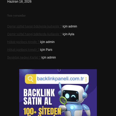
Haziran 18, 2026
Son yorumlar
Demir sülfat hangi bitkilerde kullanılır ?
için
admin
Demir sülfat hangi bitkilerde kullanılır ?
için
Ayla
Hilkat garibesi kimdir ?
için
admin
Hilkat garibesi kimdir ?
için
Pars
Beşiktaş neden Kartal ?
için
admin