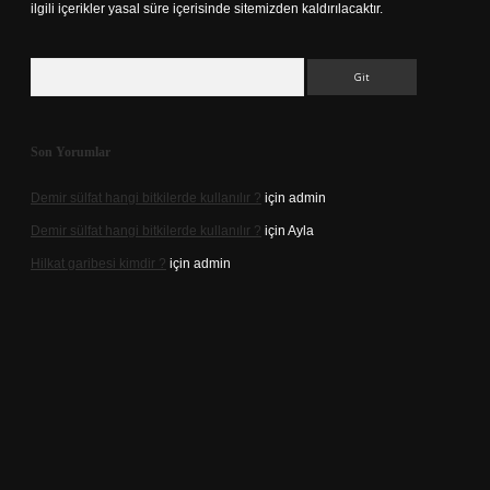
ilgili içerikler yasal süre içerisinde sitemizden kaldırılacaktır.
Arama
Son Yorumlar
Demir sülfat hangi bitkilerde kullanılır ?
için
admin
Demir sülfat hangi bitkilerde kullanılır ?
için
Ayla
Hilkat garibesi kimdir ?
için
admin
lacasino