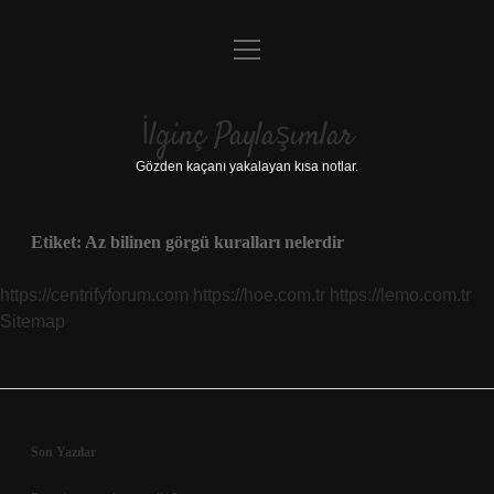
menüyü
Anasayfa
aç
Gizlilik Politikası
İlginç Paylaşımlar
Yasal Uyarı
Gözden kaçanı yakalayan kısa notlar.
Hakkımızda
Etiket:
Az bilinen görgü kuralları nelerdir
https://centrifyforum.com
https://hoe.com.tr
https://lemo.com.tr
Sitemap
Sidebar
Son Yazılar